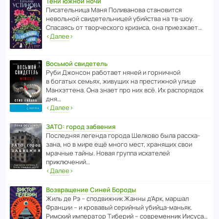
Тени южной ночи
Писа­тель­ница Маня Поли­ва­нова стано­вится
невольной свиде­тель­ницей убийства на тв-шоу.
Спасаясь от твор­че­с­кого кризиса, она приезжает…
‹
Далее
›
Восьмой свидетель
Руби Джонсон рабо­тает няней и горни­чной
в богатых семьях, живущих на прес­ти­жной улице
Манх­эт­тена. Она знает про них всё. Их распо­рядок
дня…
‹
Далее
›
ЗАТО: город забвения
После­дняя легенда города Шелково была расска­
зана, но в мире ещё много мест, хранящих свои
мрачные тайны. Новая группа иска­телей
приключений…
‹
Далее
›
Возвращение Синей Бороды
Жиль де Рэ – спод­ви­жник Жанны д’Арк, маршал
Франции – и кровавый серийный убийца-маньяк.
Римский импе­ратор Тиберий – совре­менник Иисуса…