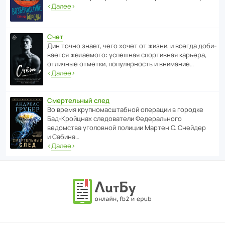
‹
Далее
›
Счет
Дин точно знает, чего хочет от жизни, и всегда доби­
ва­ется жела­е­мого: успе­шная спор­ти­вная карьера,
отли­чные отметки, попу­ля­р­ность и внимание…
‹
Далее
›
Смертельный след
Во время круп­но­мас­ш­та­бной операции в городке
Бад‑Крой­цнах следо­ва­тели Феде­раль­ного
ведомства уголо­вной полиции Мартен С. Снейдер
и Сабина…
‹
Далее
›