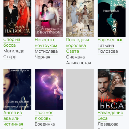
Спор на
Невеста с
Последняя
Нареченные
босса
ноутбуком
королева
Татьяна
Матильда
Мстислава
Света
Полозова
Старр
Черная
Снежана
Альшанская
Ангел из
Твоя моя
Наваждение
ада,или
любовь
Беса
истинная
Врединка
Левашова