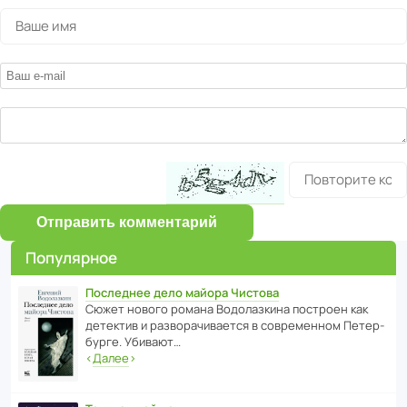
Отправить комментарий
Популярное
Последнее дело майора Чистова
Сюжет нового романа Водо­ла­з­кина пост­роен как
дете­ктив и разво­ра­чи­ва­ется в совре­менном Пете­р­
бурге. Убивают…
‹
Далее
›