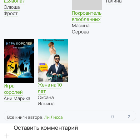
дьявола?
Галина
Олюша
Покровитель
Фрост
влюбленных
Марина
Серова
Жена на 10
Игра
лет
королей
Оксана
Ани Марика
Ильина
0
2
Все книги автора:
Ли Лисса
Оставить комментарий