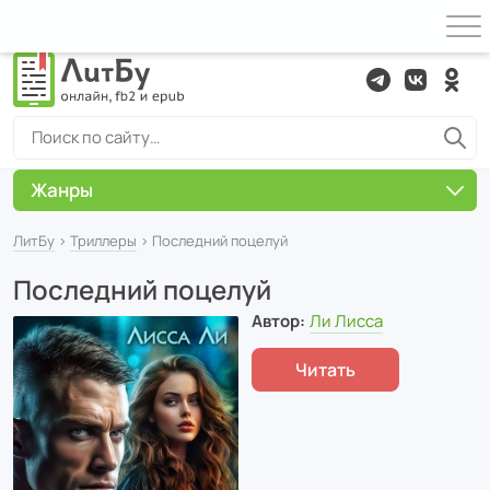
Жанры
ЛитБу
›
Триллеры
› Последний поцелуй
Последний поцелуй
Автор:
Ли Лисса
Читать