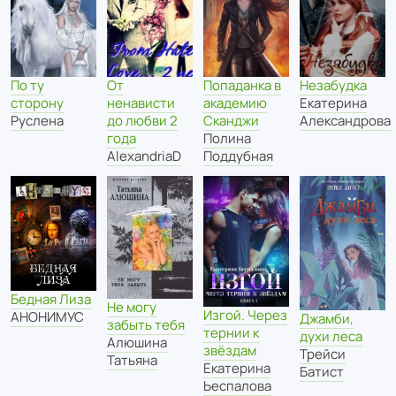
Попаданка в
Незабудка
По ту
От
академию
Екатерина
сторону
ненависти
Сканджи
Александрова
Руслена
до любви 2
Полина
года
Поддубная
AlexandriaD
Бедная Лиза
Не могу
Изгой. Через
АНОНИМУС
Джамби,
забыть тебя
тернии к
духи леса
Алюшина
звёздам
Трейси
Татьяна
Екатерина
Батист
Ьеспалова