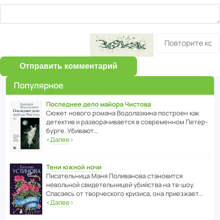
Отправить комментарий
Популярное
Последнее дело майора Чистова
Сюжет нового романа Водо­ла­з­кина пост­роен как
дете­ктив и разво­ра­чи­ва­ется в совре­менном Пете­р­
бурге. Убивают…
‹
Далее
›
Тени южной ночи
Писа­тель­ница Маня Поли­ва­нова стано­вится
невольной свиде­тель­ницей убийства на тв-шоу.
Спасаясь от твор­че­с­кого кризиса, она приезжает…
‹
Далее
›