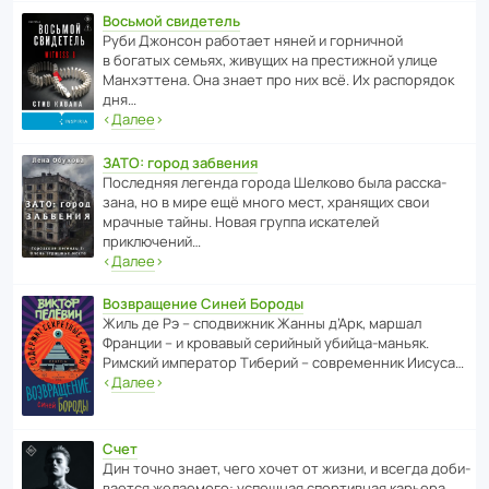
Восьмой свидетель
Руби Джонсон рабо­тает няней и горни­чной
в богатых семьях, живущих на прес­ти­жной улице
Манх­эт­тена. Она знает про них всё. Их распо­рядок
дня…
‹
Далее
›
ЗАТО: город забвения
После­дняя легенда города Шелково была расска­
зана, но в мире ещё много мест, хранящих свои
мрачные тайны. Новая группа иска­телей
приключений…
‹
Далее
›
Возвращение Синей Бороды
Жиль де Рэ – спод­ви­жник Жанны д’Арк, маршал
Франции – и кровавый серийный убийца-маньяк.
Римский импе­ратор Тиберий – совре­менник Иисуса…
‹
Далее
›
Счет
Дин точно знает, чего хочет от жизни, и всегда доби­
ва­ется жела­е­мого: успе­шная спор­ти­вная карьера,