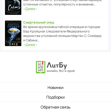
отли­чные отметки, попу­ля­р­ность и внимание…
‹
Далее
›
Смертельный след
Во время круп­но­мас­ш­та­бной операции в городке
Бад‑Крой­цнах следо­ва­тели Феде­раль­ного
ведомства уголо­вной полиции Мартен С. Снейдер
и Сабина…
‹
Далее
›
Новинки
Подборки
Обратная связь