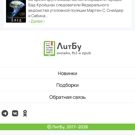
Бад‑Крой­цнах следо­ва­тели Феде­раль­ного
ведомства уголо­вной полиции Мартен С. Снейдер
и Сабина…
‹
Далее
›
Новинки
Подборки
Обратная связь
ⓒ ЛитБу, 2017–2026