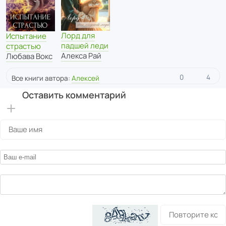
Лорд для
Испытание
падшей леди
страстью
Алекса Рай
Любава Вокс
0
4
Все книги автора:
Алексей
Оставить комментарий