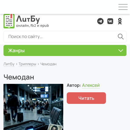
Жанры
ЛитБу
›
Триллеры
› Чемодан
Чемодан
Автор:
Алексей
Читать