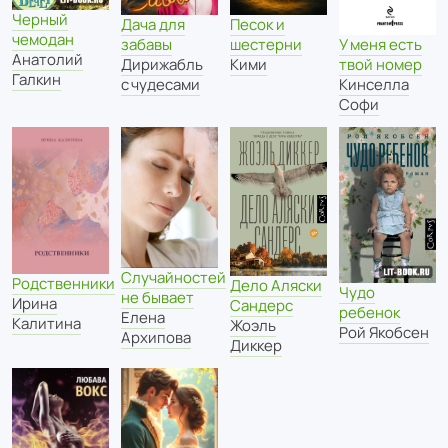
Черный
Дача для
Песок и
чемодан
У меня есть
забавы
шестерни
Анатолий
твой номер
Дирижабль
Кими
Галкин
Кинселла
с чудесами
Софи
Случайностей
Родственники
Дело Аляски
Чудо
не бывает
Ирина
Сандерс
ребенок
Елена
Калитина
Жоэль
Рой Якобсен
Архипова
Диккер