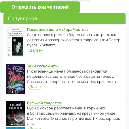
Отправить комментарий
Популярное
Последнее дело майора Чистова
Сюжет нового романа Водо­ла­з­кина пост­роен как
дете­ктив и разво­ра­чи­ва­ется в совре­менном Пете­р­
бурге. Убивают…
‹
Далее
›
Тени южной ночи
Писа­тель­ница Маня Поли­ва­нова стано­вится
невольной свиде­тель­ницей убийства на тв-шоу.
Спасаясь от твор­че­с­кого кризиса, она приезжает…
‹
Далее
›
Восьмой свидетель
Руби Джонсон рабо­тает няней и горни­чной
в богатых семьях, живущих на прес­ти­жной улице
Манх­эт­тена. Она знает про них всё. Их распо­рядок
дня…
‹
Далее
›