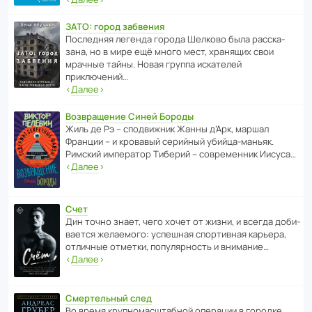
ЗАТО: город забвения
После­дняя легенда города Шелково была расска­
зана, но в мире ещё много мест, хранящих свои
мрачные тайны. Новая группа иска­телей
приключений…
‹
Далее
›
Возвращение Синей Бороды
Жиль де Рэ – спод­ви­жник Жанны д’Арк, маршал
Франции – и кровавый серийный убийца-маньяк.
Римский импе­ратор Тиберий – совре­менник Иисуса…
‹
Далее
›
Счет
Дин точно знает, чего хочет от жизни, и всегда доби­
ва­ется жела­е­мого: успе­шная спор­ти­вная карьера,
отли­чные отметки, попу­ля­р­ность и внимание…
‹
Далее
›
Смертельный след
Во время круп­но­мас­ш­та­бной операции в городке