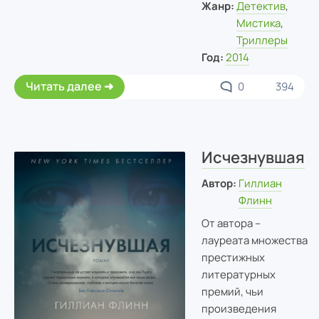
Жанр:
Детектив
,
Мистика
,
Триллеры
Год:
2014
Читать далее
0
394
Исчезнувшая
Автор:
Гиллиан
Флинн
От автора –
лауреата множества
престижных
литературных
премий, чьи
произведения