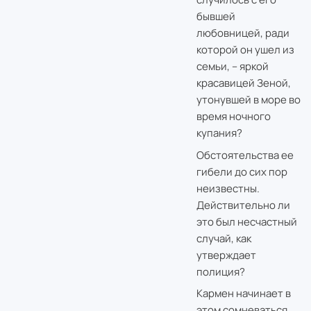
бывшей
любовницей, ради
которой он ушел из
семьи, – яркой
красавицей Зеной,
утонувшей в море во
время ночного
купания?
Обстоятельства ее
гибели до сих пор
неизвестны.
Действительно ли
это был несчастный
случай, как
утверждает
полиция?
Кармен начинает в
этом сомневаться.