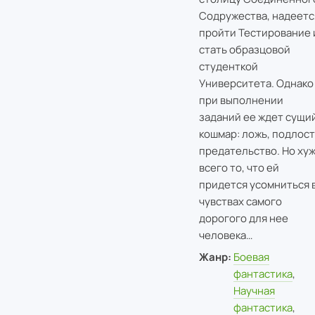
Содружества, надеетс
пройти Тестирование 
стать образцовой
студенткой
Университета. Однако
при выполнении
заданий ее ждет сущи
кошмар: ложь, подлост
предательство. Но ху
всего то, что ей
придется усомниться 
чувствах самого
дорогого для нее
человека…
Жанр:
Боевая
фантастика
,
Научная
фантастика
,