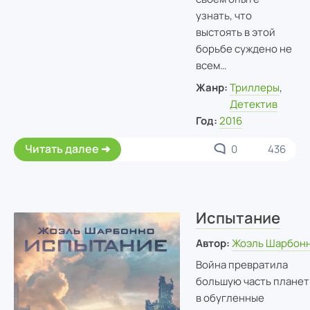
узнать, что
выстоять в этой
борьбе суждено не
всем…
Жанр:
Триллеры
,
Детектив
Год:
2016
Читать далее
0
436
Испытание
Автор:
Жоэль Шарбон
Война превратила
большую часть плане
в обугленные