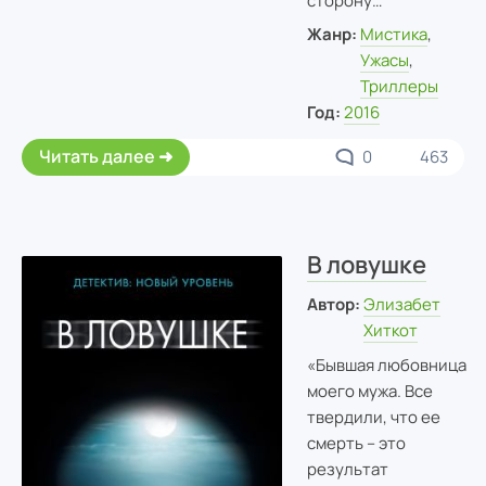
сторону…
Жанр:
Мистика
,
Ужасы
,
Триллеры
Год:
2016
Читать далее
0
463
В ловушке
Автор:
Элизабет
Хиткот
«Бывшая любовница
моего мужа. Все
твердили, что ее
смерть – это
результат