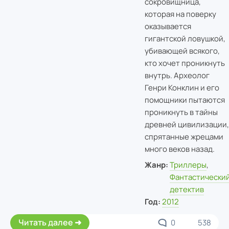
сокровищница,
которая на поверку
оказывается
гигантской ловушкой,
убивающей всякого,
кто хочет проникнуть
внутрь. Археолог
Генри Конклин и его
помощники пытаются
проникнуть в тайны
древней цивилизации,
спрятанные жрецами
много веков назад.
Жанр:
Триллеры
,
Фантастически
детектив
Год:
2012
Читать далее
0
538