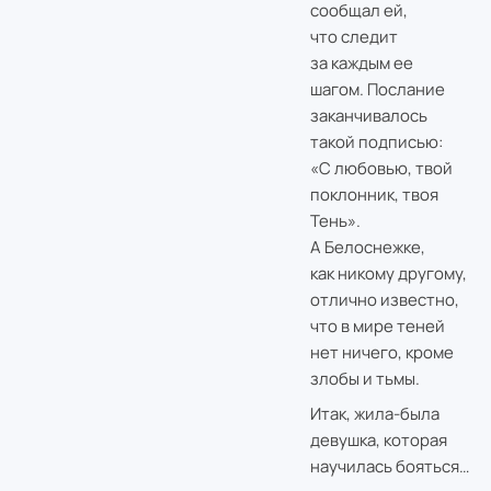
сообщал ей,
что следит
за каждым ее
шагом. Послание
заканчивалось
такой подписью:
«С любовью, твой
поклонник, твоя
Тень».
А Белоснежке,
как никому другому,
отлично известно,
что в мире теней
нет ничего, кроме
злобы и тьмы.
Итак, жила-была
девушка, которая
научилась бояться…