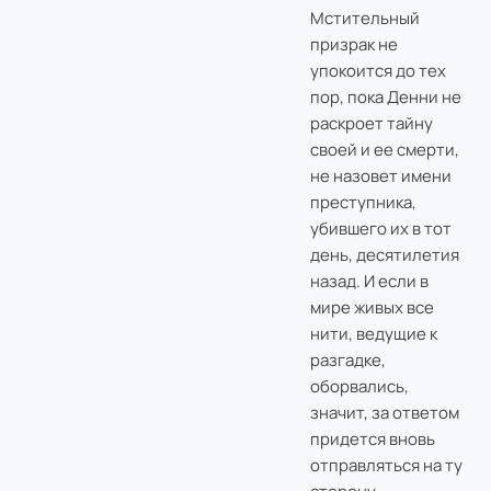
Мстительный
призрак не
упокоится до тех
пор, пока Денни не
раскроет тайну
своей и ее смерти,
не назовет имени
преступника,
убившего их в тот
день, десятилетия
назад. И если в
мире живых все
нити, ведущие к
разгадке,
оборвались,
значит, за ответом
придется вновь
отправляться на ту