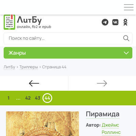
Жанры
ЛитБу
›
Триллеры
› Страница 44
1
...
42
43
44
Пирамида
Автор:
Джеймс
Роллинс