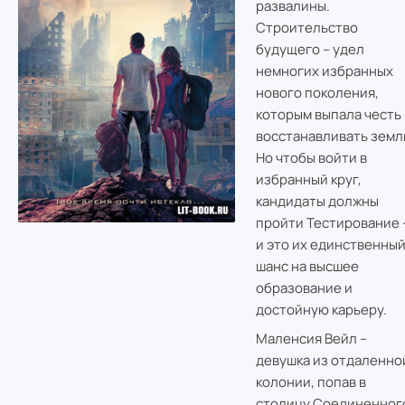
развалины.
Строительство
будущего – удел
немногих избранных
нового поколения,
которым выпала честь
восстанавливать земл
Но чтобы войти в
избранный круг,
кандидаты должны
пройти Тестирование 
и это их единственны
шанс на высшее
образование и
достойную карьеру.
Маленсия Вейл –
девушка из отдаленно
колонии, попав в
столицу Соединенног