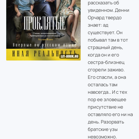
рассказать об
увиденном. Денни
Орчард твердо
знает: ад
существует. Он
побывал там в тот
страшный день,
когда он и его
сестра-близнец
сгорели заживо.
Его спасли, а она
осталась там
навсегда… И с тех
пор ее зловещее
присутствие не
оставляло его ни на
день. Разорвать
братские узы
невозможно.