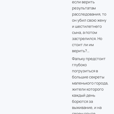
если верить
результатам
расследования, то
он убил свою жену
и шестилетнего
сына, а потом
застрелился. Но
стоит ли им
верить?…
Фальку предстоит
глубоко
погрузиться в
большие секреты
маленького города,
жители которого
каждый день
борются за
выживание, и на
своем опыте