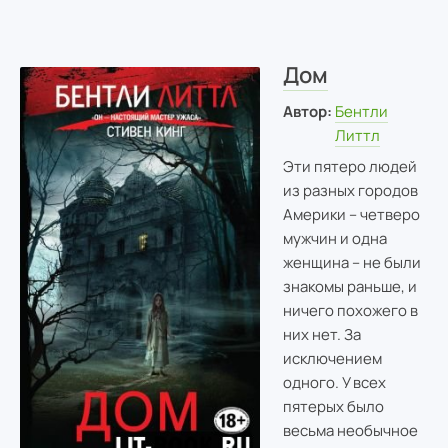
Дом
Автор:
Бентли
Литтл
Эти пятеро людей
из разных городов
Америки – четверо
мужчин и одна
женщина – не были
знакомы раньше, и
ничего похожего в
них нет. За
исключением
одного. У всех
пятерых было
весьма необычное