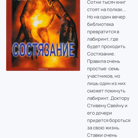
Сотни тысяч книг
стоят на полках...
Но на один вечер
библиотека
превратится в
лабиринт, где
будет проходить
Состязание.
Правила очень
простые: семь
участников, но
лишь один из них
сможет покинуть
лабиринт. Доктору
Стивену Свейну и
его дочери
придется бороться
за свою жизнь.
Ставки очень