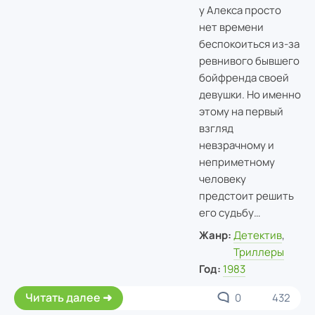
у Алекса просто
нет времени
беспокоиться из-за
ревнивого бывшего
бойфренда своей
девушки. Но именно
этому на первый
взгляд
невзрачному и
неприметному
человеку
предстоит решить
его судьбу…
Жанр:
Детектив
,
Триллеры
Год:
1983
Читать далее
0
432