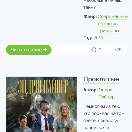
малосимпатичных
тайн?
Жанр:
Современный
детектив
,
Триллеры
Год:
2013
Читать далее
0
375
Проклятые
Автор:
Эндрю
Пайпер
Немногим из тех,
кто побывал на том
свете, довелось
вернуться и