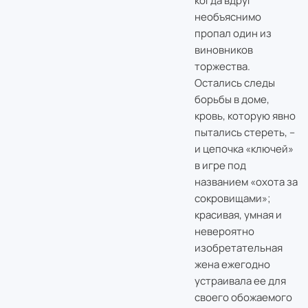
когда вдруг
необъяснимо
пропал один из
виновников
торжества.
Остались следы
борьбы в доме,
кровь, которую явно
пытались стереть, –
и цепочка «ключей»
в игре под
названием «охота за
сокровищами»;
красивая, умная и
невероятно
изобретательная
жена ежегодно
устраивала ее для
своего обожаемого