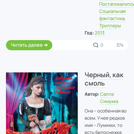
Постапокалипс
Социальная
фантастика
,
Триллеры
Год:
2013
Читать далее
0
374
Черный, как
смоль
Автор:
Салла
Симукка
Она – особенная во
всем. У нее редкое
имя – Лумикки, то
есть Белоснежка.