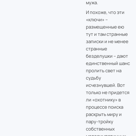
мужа.
И похоже, что эти
«ключи» –
размещенные ею
тут и там странные
записки и не менее
странные
безделушки – дают
единственный шанс
пролить свет на
судьбу
исчезнувшей. Вот
только не придется
ли «охотнику» в
процессе поиска
раскрыть миру и
пару-тройку
собственных