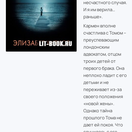
несчастного случая.
И я им верила…
раньше».
Кармен вполне
счастлива с Томом –
преуспевающим
лондонским
адвокатом, отцом
троих детей от
первого брака. Она
неплохо ладит с его
детьми и не
переживает из-за
своего положения
«новой жены».
Однако тайна
прошлого Тома не
дает ей покоя. Что
случилось с его