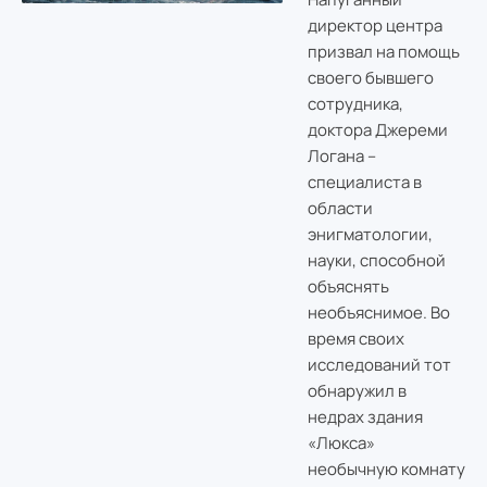
директор центра
призвал на помощь
своего бывшего
сотрудника,
доктора Джереми
Логана –
специалиста в
области
энигматологии,
науки, способной
объяснять
необъяснимое. Во
время своих
исследований тот
обнаружил в
недрах здания
«Люкса»
необычную комнату