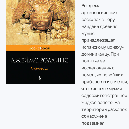
Во время
археологических
раскопок в Перу
найдена древняя
мумия,
принадлежащая
испанскому монаху-
доминиканцу. При
попытке ее
исследования с
помощью новейших
приборов выясняется,
что в черепе мумии
содержится странное
жидкое золото. На
территории раскопок
обнаружена
подземная