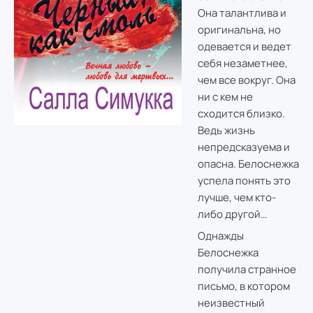
Она талантлива и
оригинальна, но
одевается и ведет
себя незаметнее,
чем все вокруг. Она
ни с кем не
сходится близко.
Ведь жизнь
непредсказуема и
опасна. Белоснежка
успела понять это
лучше, чем кто-
либо другой…
Однажды
Белоснежка
получила странное
письмо, в котором
неизвестный