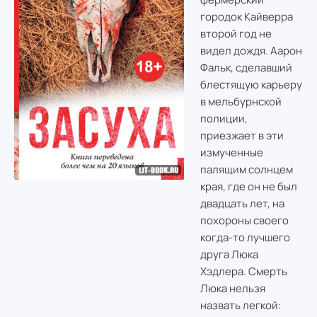
городок Кайверра
второй год не
видел дождя. Аарон
Фальк, сделавший
блестящую карьеру
в мельбурнской
полиции,
приезжает в эти
измученные
палящим солнцем
края, где он не был
двадцать лет, на
похороны своего
когда-то лучшего
друга Люка
Хэдлера. Смерть
Люка нельзя
назвать легкой: