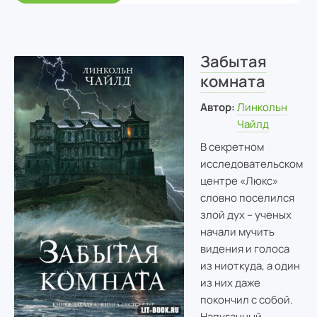
Забытая
комната
Автор:
Линкольн
Чайлд
В секретном
исследовательском
центре «Люкс»
словно поселился
злой дух – ученых
начали мучить
видения и голоса
из ниоткуда, а один
из них даже
покончил с собой.
Напуганный