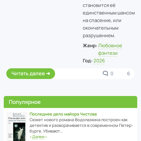
становится её
единственным шансом
на спасение, или
окончательным
разрушением.
Жанр:
Любовное
фэнтези
Год:
2026
Читать далее
0
6
Популярное
Последнее дело майора Чистова
Сюжет нового романа Водо­ла­з­кина пост­роен как
дете­ктив и разво­ра­чи­ва­ется в совре­менном Пете­р­
бурге. Убивают…
‹
Далее
›