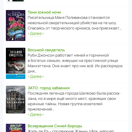
Тени южной ночи
Писа­тель­ница Маня Поли­ва­нова стано­вится
невольной свиде­тель­ницей убийства на тв-шоу.
Спасаясь от твор­че­с­кого кризиса, она приезжает…
‹
Далее
›
Восьмой свидетель
Руби Джонсон рабо­тает няней и горни­чной
в богатых семьях, живущих на прес­ти­жной улице
Манх­эт­тена. Она знает про них всё. Их распо­рядок
дня…
‹
Далее
›
ЗАТО: город забвения
После­дняя легенда города Шелково была расска­
зана, но в мире ещё много мест, хранящих свои
мрачные тайны. Новая группа иска­телей
приключений…
‹
Далее
›
Возвращение Синей Бороды
Жиль де Рэ – спод­ви­жник Жанны д’Арк, маршал