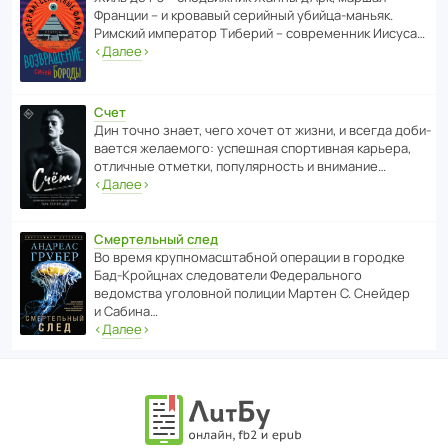
Франции – и кровавый серийный убийца-маньяк.
Римский импе­ратор Тиберий – совре­менник Иисуса…
‹
Далее
›
Счет
Дин точно знает, чего хочет от жизни, и всегда доби­
ва­ется жела­е­мого: успе­шная спор­ти­вная карьера,
отли­чные отметки, попу­ля­р­ность и внимание…
‹
Далее
›
Смертельный след
Во время круп­но­мас­ш­та­бной операции в городке
Бад‑Крой­цнах следо­ва­тели Феде­раль­ного
ведомства уголо­вной полиции Мартен С. Снейдер
и Сабина…
‹
Далее
›