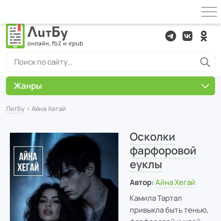
Жанры
ЛитБу
› Айна Хегай
Осколки
фарфоровой
еуклы
Автор:
Айна Хегай
Камила Тартал
привыкла быть тенью,