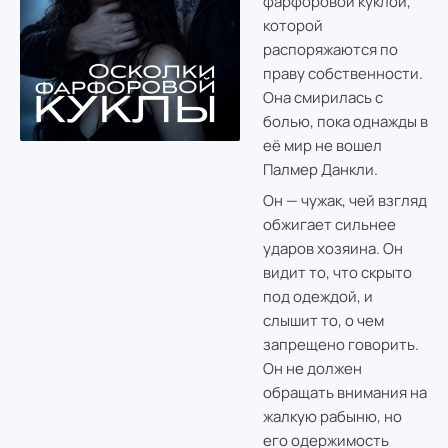
фарфоровой куклой,
которой
распоряжаются по
праву собственности.
Она смирилась с
болью, пока однажды в
её мир не вошел
Палмер Данкли.
Он — чужак, чей взгляд
обжигает сильнее
ударов хозяина. Он
видит то, что скрыто
под одеждой, и
слышит то, о чем
запрещено говорить.
Он не должен
обращать внимания на
жалкую рабыню, но
его одержимость