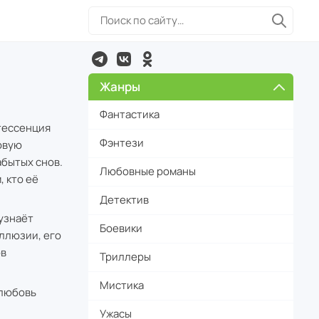
Жанры
Фантастика
тессенция
Фэнтези
овую
абытых снов.
Любовные романы
 кто её
Детектив
узнаёт
Боевики
ллюзии, его
ов
Триллеры
Мистика
 любовь
Ужасы