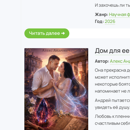
И захочешь ли ты
Жанр:
Научная 
Год:
2026
Читать далее
Дом для ее
Автор:
Алекс Ан
Она прекрасна д
может исполнить
некоторые боятс
напоминает не л
Андрей пытается
увидеть её душу
Любовь к пленни
счастливым себя,