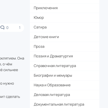
Приключения
Юмор
Сатира
0
1
Детские книги
Проза
Поэзия и Драматургия
оклятием. Она
, о чём
Справочная литература
сё сильнее
Биографии и мемуары
го нужно
Наука и Образование
Деловая литература
чит сделать
Документальная литература