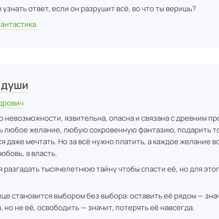
 узнать ответ, если он разрушит всё, во что ты веришь?
фантастика
 души
дрович
о невозможности, язвительна, опасна и связана с древним пр
 любое желание, любую сокровенную фантазию, подарить то
я даже мечтать. Но за всё нужно платить, а каждое желание в
юбовь, а власть.
 разгадать тысячелетнюю тайну чтобы спасти её, но для это
.
це становится выбором без выбора: оставить её рядом — зна
 но не её, освободить — значит, потерять её навсегда.