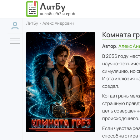
ЛитБу
› Алекс Андрович
Комната гр
Автор:
Алекс Ан
В 2056 году мес
научно-техничес
симуляцию, но с
И эта иллюзия н
создал.
Когда грань меж
страшную правду
цель совершенно
происходящего.
Если чувства ре
способна стират