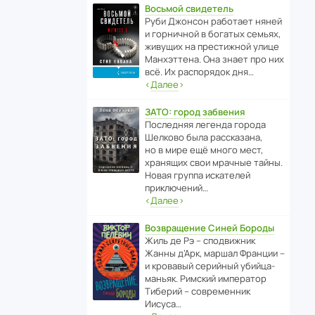
Восьмой свидетель
Руби Джонсон рабо­тает няней
и горни­чной в богатых семьях,
живущих на прес­ти­жной улице
Манх­эт­тена. Она знает про них
всё. Их распо­рядок дня…
‹
Далее
›
ЗАТО: город забвения
После­дняя легенда города
Шелково была расска­зана,
но в мире ещё много мест,
хранящих свои мрачные тайны.
Новая группа иска­телей
приключений…
‹
Далее
›
Возвращение Синей Бороды
Жиль де Рэ – спод­ви­жник
Жанны д’Арк, маршал Франции –
и кровавый серийный убийца-
маньяк. Римский импе­ратор
Тиберий – совре­менник
Иисуса…