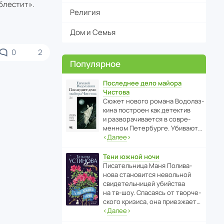
блестит».
Религия
Дом и Семья
0
2
Популярное
Последнее дело майора
Чистова
Сюжет нового романа Водо­ла­з­
кина пост­роен как дете­ктив
и разво­ра­чи­ва­ется в совре­
менном Пете­р­бурге. Убивают…
‹
Далее
›
Тени южной ночи
Писа­тель­ница Маня Поли­ва­
нова стано­вится невольной
свиде­тель­ницей убийства
на тв-шоу. Спасаясь от твор­че­
с­кого кризиса, она приезжает…
‹
Далее
›