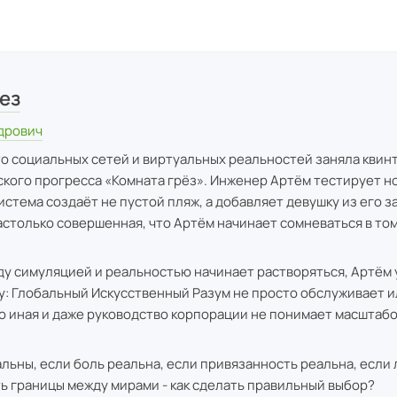
ез
дрович
то социальных сетей и виртуальных реальностей заняла квин
кого прогресса «Комната грёз». Инженер Артём тестирует н
истема создаёт не пустой пляж, а добавляет девушку из его з
астолько совершенная, что Артём начинает сомневаться в том,
ду симуляцией и реальностью начинает растворяться, Артём 
: Глобальный Искусственный Разум не просто обслуживает и
 иная и даже руководство корпорации не понимает масштаб
альны, если боль реальна, если привязанность реальна, если
ь границы между мирами - как сделать правильный выбор?