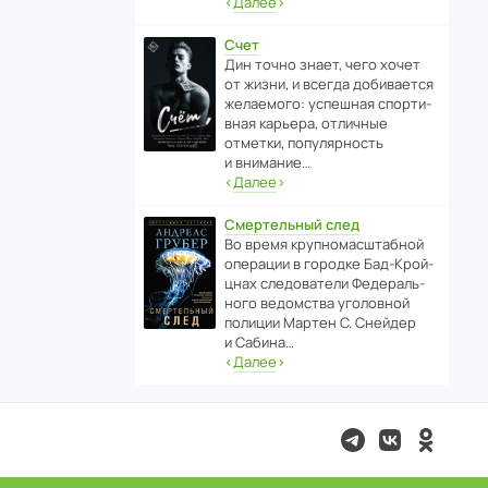
‹
Далее
›
Счет
Дин точно знает, чего хочет
от жизни, и всегда доби­ва­ется
жела­е­мого: успе­шная спор­ти­
вная карьера, отли­чные
отметки, попу­ля­р­ность
и внимание…
‹
Далее
›
Смертельный след
Во время круп­но­мас­ш­та­бной
операции в городке Бад‑Крой­
цнах следо­ва­тели Феде­раль­
ного ведомства уголо­вной
полиции Мартен С. Снейдер
и Сабина…
‹
Далее
›