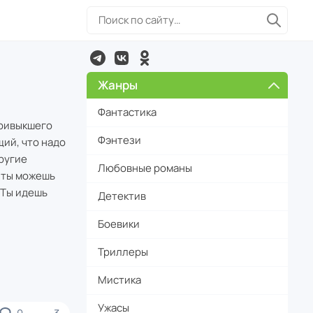
Жанры
Фантастика
привыкшего
Фэнтези
щий, что надо
другие
Любовные романы
 ты можешь
 Ты идешь
Детектив
Боевики
Триллеры
Мистика
Ужасы