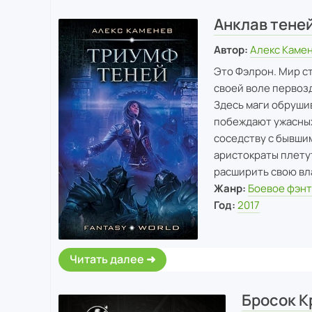
Анклав тене
Автор:
Алекс Каме
Это Фэлрон. Мир с
своей воле первозд
Здесь маги обрушив
побеждают ужасных
соседству с бывши
аристократы плетут
расширить свою вл
Жанр:
Боевое фэн
Год:
2017
Читать далее
Бросок К