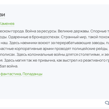
ви
 Каменев
еском города. Война за ресурсы. Великие державы. Спорные 
оды. Одаренные в бронедоспехах. Странный мир, такой похо
 наш. Здесь наемники воюют за перерабатывающие заводы, п
 частные корпоративные армии проводят полицейские рейды,
аполисах. Здесь колониальные войны длятся столетиями, и з
я. Здесь магия так же привычна, как выстрел из реактивного 
бал война.
 фантастика
,
Попаданцы