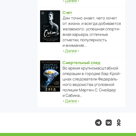
‹
Далее
›
Счет
Дин точно знает, чего хочет
от жизни, и всегда доби­ва­ется
жела­е­мого: успе­шная спор­ти­
вная карьера, отли­чные
отметки, попу­ля­р­ность
и внимание…
‹
Далее
›
Смертельный след
Во время круп­но­мас­ш­та­бной
операции в городке Бад‑Крой­
цнах следо­ва­тели Феде­раль­
ного ведомства уголо­вной
полиции Мартен С. Снейдер
и Сабина…
‹
Далее
›