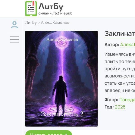
ЛитБу
› Алекс Каменев
Заклинат
Автор:
Алекс
Изменяясь вну
плыть по тече
пройти путь д
возможности,
стать кем уго
вперед и не о
Жанр:
Попад
Год:
2025
Читать далее