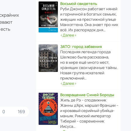
Восьмой свидетель
Руби Джонсон рабо­тает няней
и горни­чной в богатых семьях,
ескрайних
живущих на прес­ти­жной улице
левают
Манх­эт­тена. Она знает про них
 есть
всё. Их распо­рядок дня…
‹
Далее
›
ЗАТО: город забвения
После­дняя легенда города
Шелково была расска­зана,
но в мире ещё много мест,
хранящих свои мрачные тайны.
Новая группа иска­телей
приключений…
‹
Далее
›
Возвращение Синей Бороды
Жиль де Рэ – спод­ви­жник
Жанны д’Арк, маршал Франции –
и кровавый серийный убийца-
0
169
маньяк. Римский импе­ратор
Тиберий – совре­менник
Иисуса…