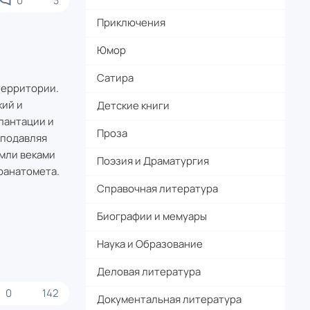
0
3
Приключения
Юмор
Сатира
территории.
жий и
Детские книги
лантации и
Проза
 подавляя
емли веками
Поэзия и Драматургия
гранатомета.
Справочная литература
Биографии и мемуары
Наука и Образование
Деловая литература
0
142
Документальная литература