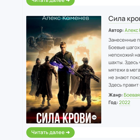
Сила кро
Автор:
Алекс
Занесенные п
Боевые шагох
непохожий на
шахты. Здесь
мятежи в мег
не знают поко
Здесь правит 
Жанр:
Боевая
Год:
2022
Читать далее