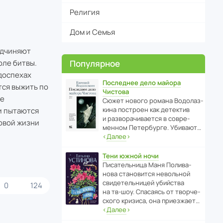
Религия
Дом и Семья
одчиняют
Популярное
оле битвы.
 доспехах
Последнее дело майора
тся выжить по
Чистова
де
Сюжет нового романа Водо­ла­з­
кина пост­роен как дете­ктив
и пытаются
и разво­ра­чи­ва­ется в совре­
овой жизни
менном Пете­р­бурге. Убивают…
‹
Далее
›
Тени южной ночи
Писа­тель­ница Маня Поли­ва­
нова стано­вится невольной
свиде­тель­ницей убийства
0
124
на тв-шоу. Спасаясь от твор­че­
с­кого кризиса, она приезжает…
‹
Далее
›