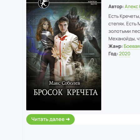
Автор:
Алекс
Есть Кречеты,
степях. Есть 
золотыми пес
Механойды, ч
Жанр:
Боевая
Год:
2020
Читать далее