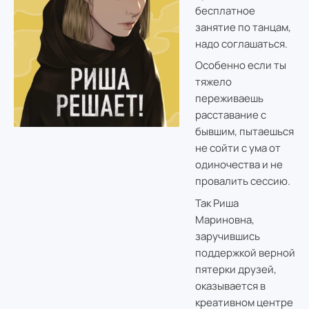
бесплатное
занятие по танцам,
надо соглашаться.
Особенно если ты
тяжело
переживаешь
расставание с
бывшим, пытаешься
не сойти с ума от
одиночества и не
провалить сессию.
Так Риша
Мариновна,
заручившись
поддержкой верной
пятерки друзей,
оказывается в
креативном центре