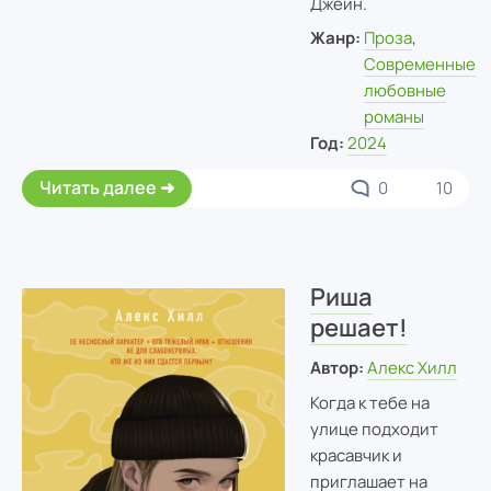
Джейн.
Жанр:
Проза
,
Современные
любовные
романы
Год:
2024
Читать далее
0
10
Риша
решает!
Автор:
Алекс Хилл
Когда к тебе на
улице подходит
красавчик и
приглашает на