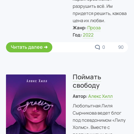
разрушить всё. Им
придется решить, какова
цена их любви.
Жанр:
Проза
Год:
2022
Читать далее
0
90
Поймать
свободу
Автор:
Алекс Хилл
Любопытная Лиля
Сырникова ведет блог
под псевдонимом «Лилу
Холмс». Вместе с