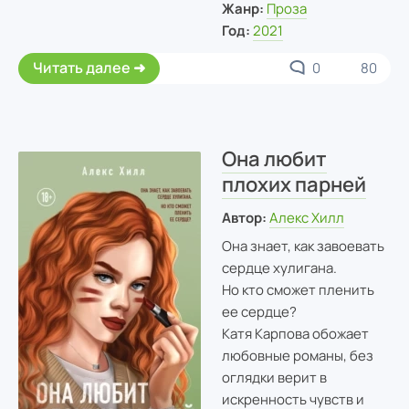
Жанр:
Проза
Год:
2021
Читать далее
0
80
Она любит
плохих парней
Автор:
Алекс Хилл
Она знает, как завоевать
сердце хулигана.
Но кто сможет пленить
ее сердце?
Катя Карпова обожает
любовные романы, без
оглядки верит в
искренность чувств и