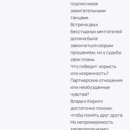
подписчиков
зажигательными
танцами.
Встреча двух
бесстыдных мечтателей
должна была
закончиться скорым
прощанием, но у судьбы
свои планы.
Что победит: корысть
или искренность?
Партнерские отношения
или необузданные
чувства?
Влада и Кирилл
достаточно похожи,
чтобы понять друг друга.
Но непримиримость
характеров может