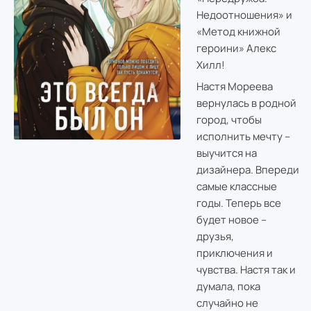
Недоотношения» и
«Метод книжной
героини» Алекс
Хилл!
Настя Мореева
вернулась в родной
город, чтобы
исполнить мечту –
выучится на
дизайнера. Впереди
самые классные
годы. Теперь все
будет новое –
друзья,
приключения и
чувства. Настя так и
думала, пока
случайно не