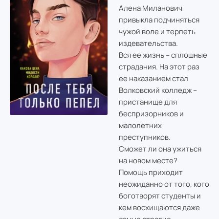
Алена Миланович
привыкла подчиняться
чужой воле и терпеть
издевательства.
Вся ее жизнь – сплошные
страдания. На этот раз
ее наказанием стал
Волковский колледж –
пристанище для
беспризорников и
малолетних
преступников.
Сможет ли она ужиться
на новом месте?
Помощь приходит
неожиданно от того, кого
боготворят студенты и
кем восхищаются даже