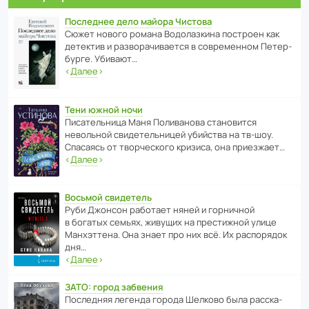
Последнее дело майора Чистова
Сюжет нового романа Водо­ла­з­кина пост­роен как
дете­ктив и разво­ра­чи­ва­ется в совре­менном Пете­р­
бурге. Убивают…
‹
Далее
›
Тени южной ночи
Писа­тель­ница Маня Поли­ва­нова стано­вится
невольной свиде­тель­ницей убийства на тв-шоу.
Спасаясь от твор­че­с­кого кризиса, она приезжает…
‹
Далее
›
Восьмой свидетель
Руби Джонсон рабо­тает няней и горни­чной
в богатых семьях, живущих на прес­ти­жной улице
Манх­эт­тена. Она знает про них всё. Их распо­рядок
дня…
‹
Далее
›
ЗАТО: город забвения
После­дняя легенда города Шелково была расска­