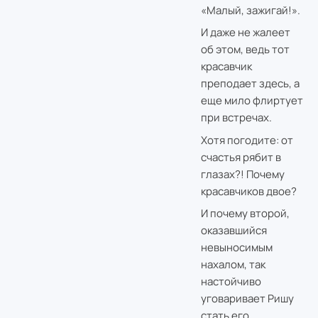
«Малый, зажигай!».
И даже не жалеет
об этом, ведь тот
красавчик
преподает здесь, а
еще мило флиртует
при встречах.
Хотя погодите: от
счастья рябит в
глазах?! Почему
красавчиков двое?
И почему второй,
оказавшийся
невыносимым
нахалом, так
настойчиво
уговаривает Ришу
стать его