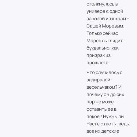
столкнулась в
универе с одной
занозой из школы –
Сашей Моревым.
Только сейчас
Морев выглядит
буквально, как
призрак из
прошлого.
Что случилось с
задиралой-
весельчаком? И
почему он до сих
пор не может
оставить ее в
покое? Нужны ли
Насте ответы, ведь
все их детские