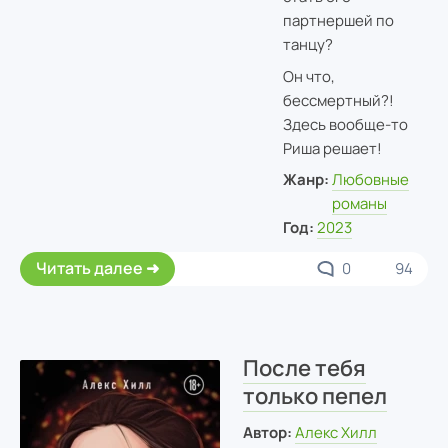
партнершей по
танцу?
Он что,
бессмертный?!
Здесь вообще-то
Риша решает!
Жанр:
Любовные
романы
Год:
2023
Читать далее
0
94
После тебя
только пепел
Автор:
Алекс Хилл