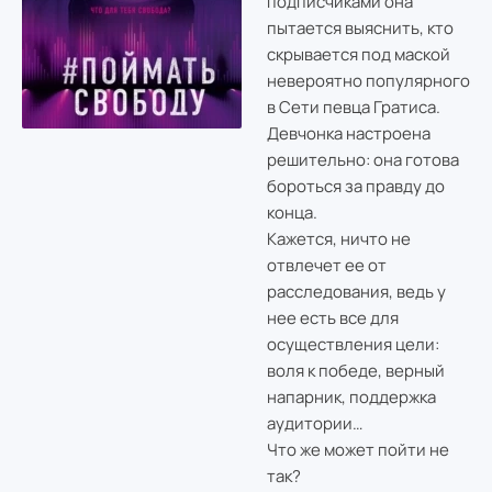
подписчиками она
пытается выяснить, кто
скрывается под маской
невероятно популярного
в Сети певца Гратиса.
Девчонка настроена
решительно: она готова
бороться за правду до
конца.
Кажется, ничто не
отвлечет ее от
расследования, ведь у
нее есть все для
осуществления цели:
воля к победе, верный
напарник, поддержка
аудитории…
Что же может пойти не
так?