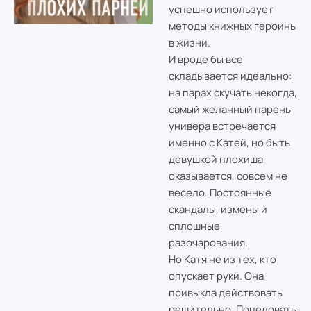
успешно использует
методы книжных героинь
в жизни.
И вроде бы все
складывается идеально:
на парах скучать некогда,
самый желанный парень
универа встречается
именно с Катей, но быть
девушкой плохиша,
оказывается, совсем не
весело. Постоянные
скандалы, измены и
сплошные
разочарования.
Но Катя не из тех, кто
опускает руки. Она
привыкла действовать
решительно. Поцеловать