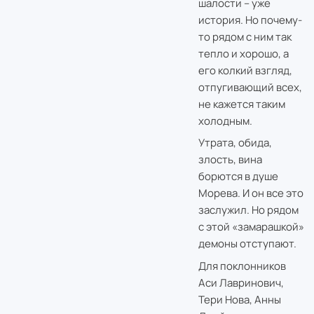
шалости – уже
история. Но почему-
то рядом с ним так
тепло и хорошо, а
его колкий взгляд,
отпугивающий всех,
не кажется таким
холодным.
Утрата, обида,
злость, вина
борются в душе
Морева. И он все это
заслужил. Но рядом
с этой «замарашкой»
демоны отступают.
Для поклонников
Аси Лавринович,
Тери Нова, Анны