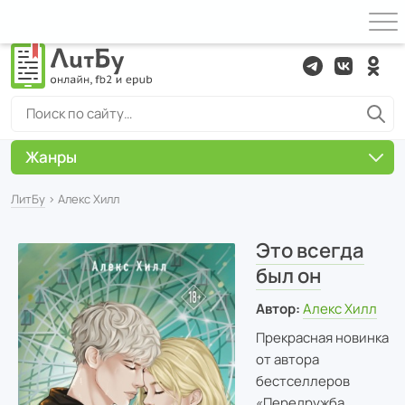
Жанры
ЛитБу
› Алекс Хилл
Это всегда
был он
Автор:
Алекс Хилл
Прекрасная новинка
от автора
бестселлеров
«Передружба.