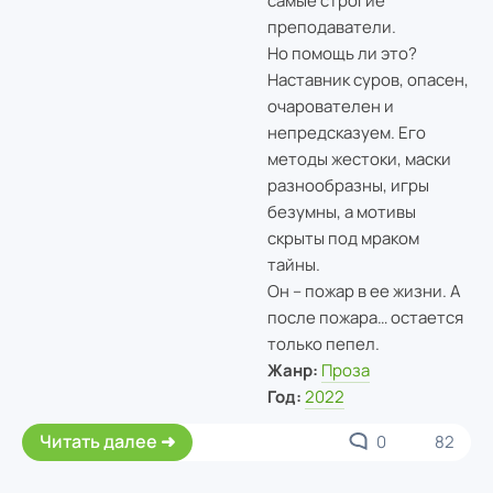
самые строгие
преподаватели.
Но помощь ли это?
Наставник суров, опасен,
очарователен и
непредсказуем. Его
методы жестоки, маски
разнообразны, игры
безумны, а мотивы
скрыты под мраком
тайны.
Он – пожар в ее жизни. А
после пожара… остается
только пепел.
Жанр:
Проза
Год:
2022
Читать далее
0
82