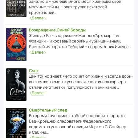
зана, но в мире ещё много мест, хранящих свои
мрачные тайны. Новая группа иска­телей
приключений…
‹
Далее
›
Возвращение Синей Бороды
Жиль де Рэ – спод­ви­жник Жанны д’Арк, маршал
Франции – и кровавый серийный убийца-маньяк.
Римский импе­ратор Тиберий – совре­менник Иисуса…
‹
Далее
›
Счет
Дин точно знает, чего хочет от жизни, и всегда доби­
ва­ется жела­е­мого: успе­шная спор­ти­вная карьера,
отли­чные отметки, попу­ля­р­ность и внимание…
‹
Далее
›
Смертельный след
Во время круп­но­мас­ш­та­бной операции в городке
Бад‑Крой­цнах следо­ва­тели Феде­раль­ного
ведомства уголо­вной полиции Мартен С. Снейдер
и Сабина…
‹
Далее
›