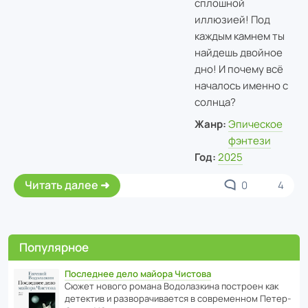
сплошной
иллюзией! Под
каждым камнем ты
найдешь двойное
дно! И почему всё
началось именно с
солнца?
Жанр:
Эпическое
фэнтези
Год:
2025
Читать далее
0
4
Популярное
Последнее дело майора Чистова
Сюжет нового романа Водо­ла­з­кина пост­роен как
дете­ктив и разво­ра­чи­ва­ется в совре­менном Пете­р­