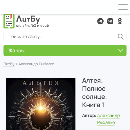
Жанры
ЛитБу
› Александр Рыбалко
Алтея.
Полное
солнце.
Книга 1
Автор:
Александр
Рыбалко