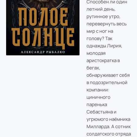
Способен ли один
летний день,
рутинное утро,
перевернуть весь
мир с ног на
голову? Так
однажды Лирия,
молодая
аристократка в
бегах,
обнаруживает себя
в подозрительной
компании:
циничного
паренька
Себастьяна и
угрюмого наёмника
Милларда. А сотник
солдатского отряда