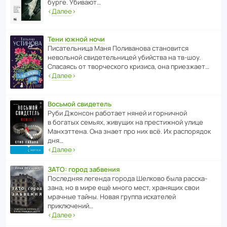
бурге. Убивают…
‹
Далее
›
Тени южной ночи
Писа­тель­ница Маня Поли­ва­нова стано­вится
невольной свиде­тель­ницей убийства на тв-шоу.
Спасаясь от твор­че­с­кого кризиса, она приезжает…
‹
Далее
›
Восьмой свидетель
Руби Джонсон рабо­тает няней и горни­чной
в богатых семьях, живущих на прес­ти­жной улице
Манх­эт­тена. Она знает про них всё. Их распо­рядок
дня…
‹
Далее
›
ЗАТО: город забвения
После­дняя легенда города Шелково была расска­
зана, но в мире ещё много мест, хранящих свои
мрачные тайны. Новая группа иска­телей
приключений…
‹
Далее
›