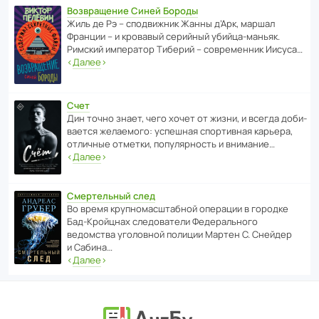
Возвращение Синей Бороды
Жиль де Рэ – спод­ви­жник Жанны д’Арк, маршал
Франции – и кровавый серийный убийца-маньяк.
Римский импе­ратор Тиберий – совре­менник Иисуса…
‹
Далее
›
Счет
Дин точно знает, чего хочет от жизни, и всегда доби­
ва­ется жела­е­мого: успе­шная спор­ти­вная карьера,
отли­чные отметки, попу­ля­р­ность и внимание…
‹
Далее
›
Смертельный след
Во время круп­но­мас­ш­та­бной операции в городке
Бад‑Крой­цнах следо­ва­тели Феде­раль­ного
ведомства уголо­вной полиции Мартен С. Снейдер
и Сабина…
‹
Далее
›