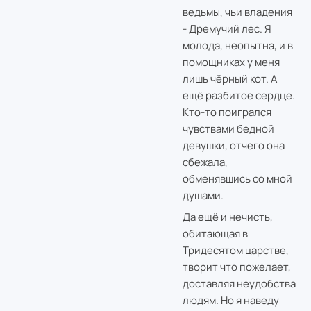
ведьмы, чьи владения
- Дремучий лес. Я
молода, неопытна, и в
помощниках у меня
лишь чёрный кот. А
ещё разбитое сердце.
Кто-то поигрался
чувствами бедной
девушки, отчего она
сбежала,
обменявшись со мной
душами.
Да ещё и нечисть,
обитающая в
Тридесятом царстве,
творит что пожелает,
доставляя неудобства
людям. Но я наведу