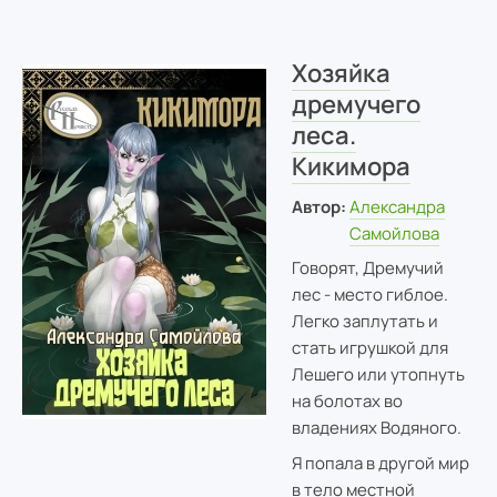
Хозяйка
дремучего
леса.
Кикимора
Автор:
Александра
Самойлова
Говорят, Дремучий
лес - место гиблое.
Легко заплутать и
стать игрушкой для
Лешего или утопнуть
на болотах во
владениях Водяного.
Я попала в другой мир
в тело местной