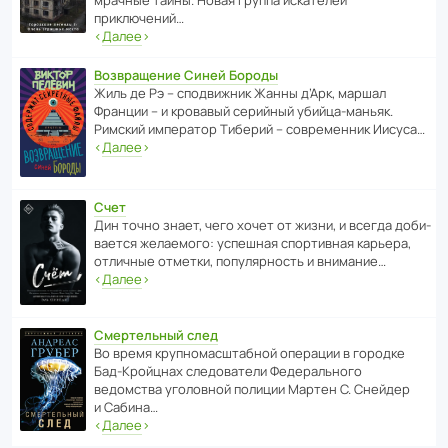
приключений…
‹
Далее
›
Возвращение Синей Бороды
Жиль де Рэ – спод­ви­жник Жанны д’Арк, маршал
Франции – и кровавый серийный убийца-маньяк.
Римский импе­ратор Тиберий – совре­менник Иисуса…
‹
Далее
›
Счет
Дин точно знает, чего хочет от жизни, и всегда доби­
ва­ется жела­е­мого: успе­шная спор­ти­вная карьера,
отли­чные отметки, попу­ля­р­ность и внимание…
‹
Далее
›
Смертельный след
Во время круп­но­мас­ш­та­бной операции в городке
Бад‑Крой­цнах следо­ва­тели Феде­раль­ного
ведомства уголо­вной полиции Мартен С. Снейдер
и Сабина…
‹
Далее
›