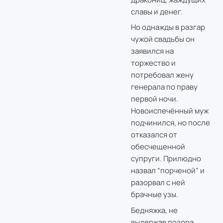
славы и денег.
Но однажды в разгар
чужой свадьбы он
заявился на
торжество и
потребовал жену
генерала по праву
первой ночи.
Новоиспечённый муж
подчинился, но после
отказался от
обесчещенной
супруги. Прилюдно
назвал “порченой” и
разорвал с ней
брачные узы.
Бедняжка, не
выдержав позора,