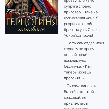
прозвучало из уст
супруга словно
приговор. – Мне не
нужна такая жена. Я
разрываю с тобой
брачные узы, София.
Убирайся прочь!
– Но ты сам отдал меня
герцогу по праву
первой ночи! –
воскликнула
бедняжка. – Как
теперь можешь
прогонять?
– Ты сама виновата!
Была бы не такой
красивой, не
привлекла бы