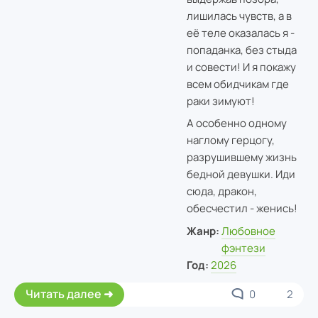
лишилась чувств, а в
её теле оказалась я -
попаданка, без стыда
и совести! И я покажу
всем обидчикам где
раки зимуют!
А особенно одному
наглому герцогу,
разрушившему жизнь
бедной девушки. Иди
сюда, дракон,
обесчестил - женись!
Жанр:
Любовное
фэнтези
Год:
2026
Читать далее
0
2