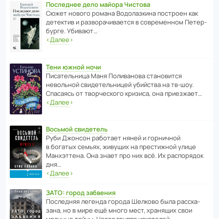
Последнее дело майора Чистова
Сюжет нового романа Водо­ла­з­кина пост­роен как
дете­ктив и разво­ра­чи­ва­ется в совре­менном Пете­р­
бурге. Убивают…
‹
Далее
›
Тени южной ночи
Писа­тель­ница Маня Поли­ва­нова стано­вится
невольной свиде­тель­ницей убийства на тв-шоу.
Спасаясь от твор­че­с­кого кризиса, она приезжает…
‹
Далее
›
Восьмой свидетель
Руби Джонсон рабо­тает няней и горни­чной
в богатых семьях, живущих на прес­ти­жной улице
Манх­эт­тена. Она знает про них всё. Их распо­рядок
дня…
‹
Далее
›
ЗАТО: город забвения
После­дняя легенда города Шелково была расска­
зана, но в мире ещё много мест, хранящих свои
мрачные тайны. Новая группа иска­телей