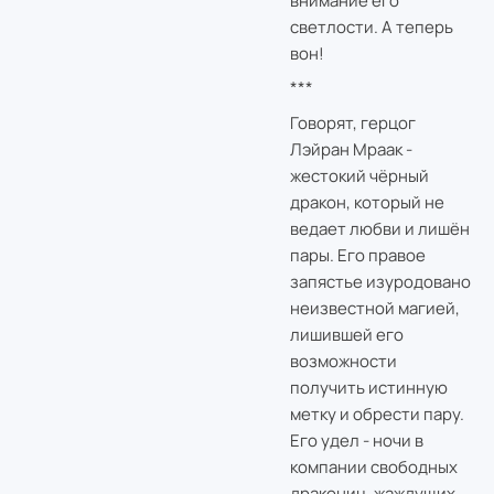
внимание его
светлости. А теперь
вон!
***
Говорят, герцог
Лэйран Мраак -
жестокий чёрный
дракон, который не
ведает любви и лишён
пары. Его правое
запястье изуродовано
неизвестной магией,
лишившей его
возможности
получить истинную
метку и обрести пару.
Его удел - ночи в
компании свободных
дракониц, жаждущих