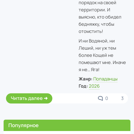
порядок на своей
территории. И
выясню, кто обидел
бедняжку, чтобы
отомстить!
И ни Водяной, ни
Леший, ни уж тем
более Кощей не
помешают мне. Иначе
я не… Яга!
Жанр:
Попаданцы
Год:
2026
Читать далее
0
3
Популярное