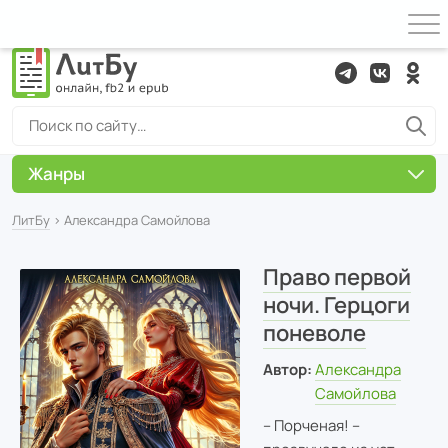
Жанры
ЛитБу
› Александра Самойлова
Право первой
ночи. Герцоги
поневоле
Автор:
Александра
Самойлова
– Порченая! –