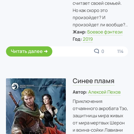
считает своей семьей.
Но как скоро это
произойдет? И
произойдет ли вообще?..
Жанр:
Боевое фэнтези
Год:
2019
Читать далее
0
114
Синее пламя
Автор:
Алексей Пехов
Приключения
отчаянного акробата Тэо,
защитницы мира живых
от мира мертвых Шерон
и воина-сойки Лавиани