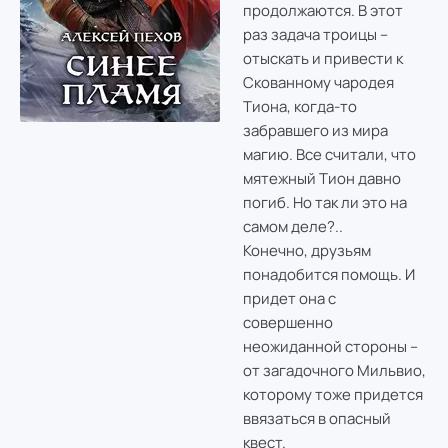
продолжаются. В этот
раз задача троицы –
отыскать и привести к
Скованному чародея
Тиона, когда-то
забравшего из мира
магию. Все считали, что
мятежный Тион давно
погиб. Но так ли это на
самом деле?..
Конечно, друзьям
понадобится помощь. И
придет она с
совершенно
неожиданной стороны –
от загадочного Мильвио,
которому тоже придется
ввязаться в опасный
квест.