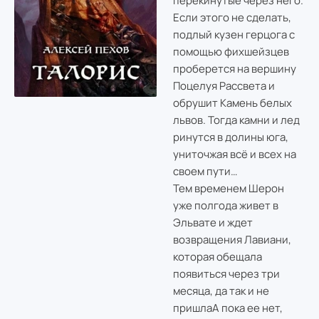
перекинутые через него.
Если этого не сделать,
подлый кузен герцога с
помощью фихшейзцев
проберется на вершину
Поцелуя Рассвета и
обрушит Камень белых
львов. Тогда камни и лед
ринутся в долины юга,
униточжая всё и всех на
своем пути…
Тем временем Шерон
уже полгода живет в
Эльвате и ждет
возвращения Лавиани,
которая обещала
появиться через три
месяца, да так и не
пришлаА пока ее нет,