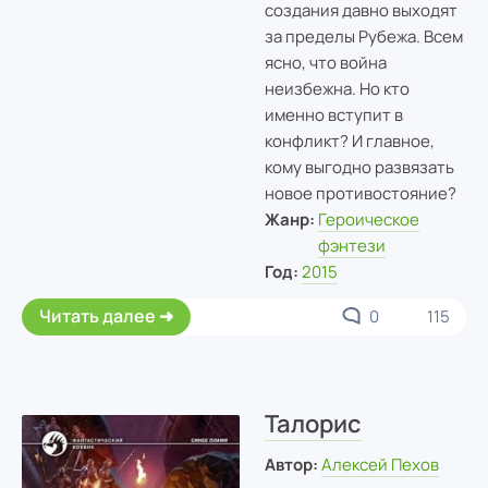
создания давно выходят
за пределы Рубежа. Всем
ясно, что война
неизбежна. Но кто
именно вступит в
конфликт? И главное,
кому выгодно развязать
новое противостояние?
Жанр:
Героическое
фэнтези
Год:
2015
Читать далее
0
115
Талорис
Автор:
Алексей Пехов