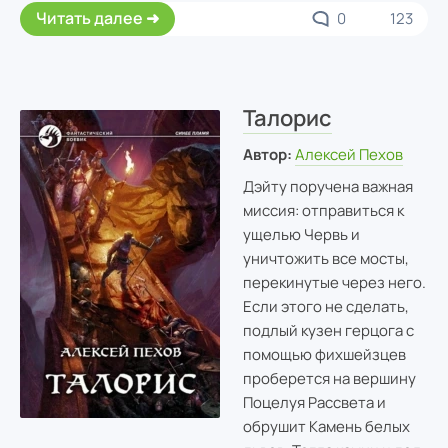
Читать далее
0
123
Талорис
Автор:
Алексей Пехов
Дэйту поручена важная
миссия: отправиться к
ущелью Червь и
уничтожить все мосты,
перекинутые через него.
Если этого не сделать,
подлый кузен герцога с
помощью фихшейзцев
проберется на вершину
Поцелуя Рассвета и
обрушит Камень белых