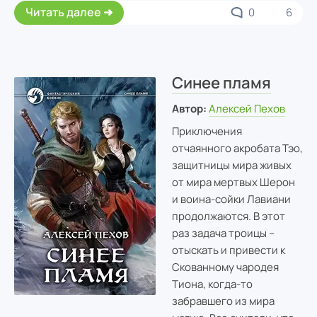
Читать далее
0
6
Синее пламя
Автор:
Алексей Пехов
Приключения
отчаянного акробата Тэо,
защитницы мира живых
от мира мертвых Шерон
и воина-сойки Лавиани
продолжаются. В этот
раз задача троицы –
отыскать и привести к
Скованному чародея
Тиона, когда-то
забравшего из мира