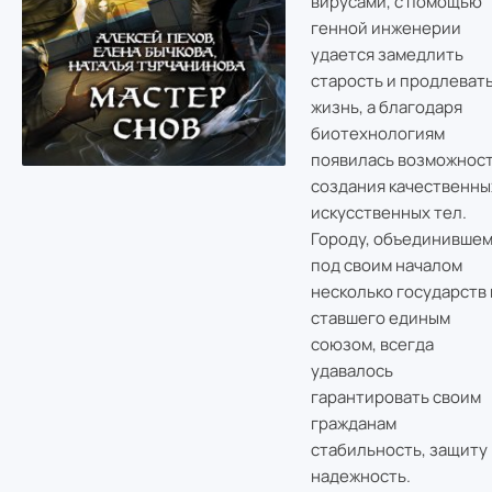
вирусами, с помощью
генной инженерии
удается замедлить
старость и продлеват
жизнь, а благодаря
биотехнологиям
появилась возможнос
создания качественны
искусственных тел.
Городу, объединивше
под своим началом
несколько государств 
ставшего единым
союзом, всегда
удавалось
гарантировать своим
гражданам
стабильность, защиту 
надежность.