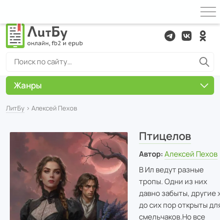
Жанры
ЛитБу
› Алексей Пехов
Птицелов
Автор:
Алексей Пехов
В Ил ведут разные
тропы. Одни из них
давно забыты, другие 
до сих пор открыты дл
смельчаков.
Но все