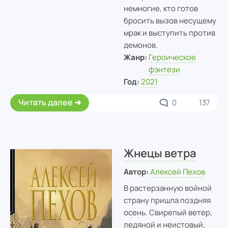
немногие, кто готов
бросить вызов несущему
мрак и выступить против
демонов.
Жанр:
Героическое
фэнтези
Год:
2021
Читать далее
0
137
Жнецы ветра
Автор:
Алексей Пехов
В растерзанную войной
страну пришла поздняя
осень. Свирепый ветер,
ледяной и неистовый,