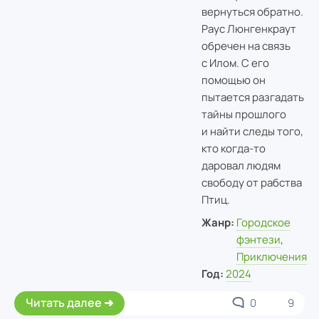
вернуться обратно.
Раус Люнгенкраут
обречен на связь
с Илом. С его
помощью он
пытается разгадать
тайны прошлого
и найти следы того,
кто когда-то
даровал людям
свободу от рабства
Птиц.
Жанр:
Городское
фэнтези
,
Приключения
Год:
2024
Читать далее
0
9