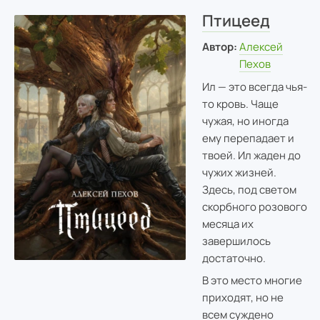
Птицеед
Автор:
Алексей
Пехов
Ил — это всегда чья-
то кровь. Чаще
чужая, но иногда
ему перепадает и
твоей. Ил жаден до
чужих жизней.
Здесь, под светом
скорбного розового
месяца их
завершилось
достаточно.
В это место многие
приходят, но не
всем суждено