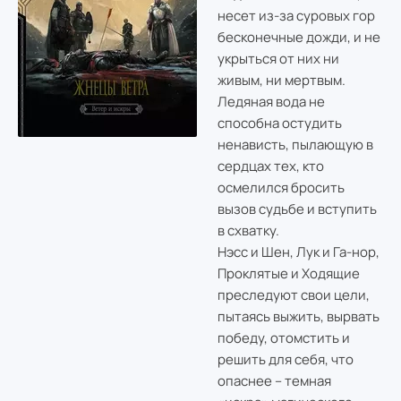
несет из-за суровых гор
бесконечные дожди, и не
укрыться от них ни
живым, ни мертвым.
Ледяная вода не
способна остудить
ненависть, пылающую в
сердцах тех, кто
осмелился бросить
вызов судьбе и вступить
в схватку.
Нэсс и Шен, Лук и Га-нор,
Проклятые и Ходящие
преследуют свои цели,
пытаясь выжить, вырвать
победу, отомстить и
решить для себя, что
опаснее – темная