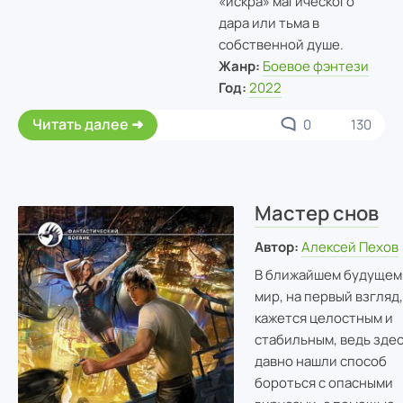
«искра» магического
дара или тьма в
собственной душе.
Жанр:
Боевое фэнтези
Год:
2022
Читать далее
0
130
Мастер снов
Автор:
Алексей Пехов
В ближайшем будущем
мир, на первый взгляд,
кажется целостным и
стабильным, ведь зде
давно нашли способ
бороться с опасными