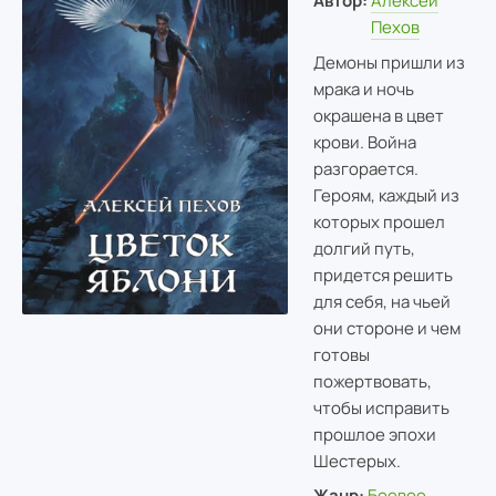
Автор:
Алексей
Пехов
Демоны пришли из
мрака и ночь
окрашена в цвет
крови. Война
разгорается.
Героям, каждый из
которых прошел
долгий путь,
придется решить
для себя, на чьей
они стороне и чем
готовы
пожертвовать,
чтобы исправить
прошлое эпохи
Шестерых.
Жанр:
Боевое