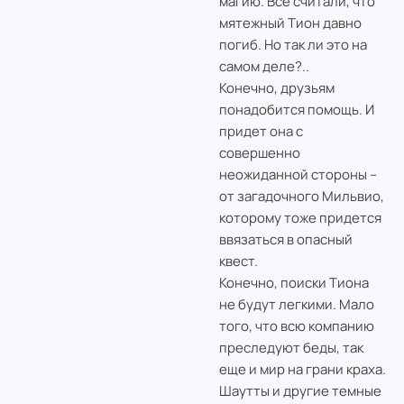
магию. Все считали, что
мятежный Тион давно
погиб. Но так ли это на
самом деле?..
Конечно, друзьям
понадобится помощь. И
придет она с
совершенно
неожиданной стороны –
от загадочного Мильвио,
которому тоже придется
ввязаться в опасный
квест.
Конечно, поиски Тиона
не будут легкими. Мало
того, что всю компанию
преследуют беды, так
еще и мир на грани краха.
Шаутты и другие темные