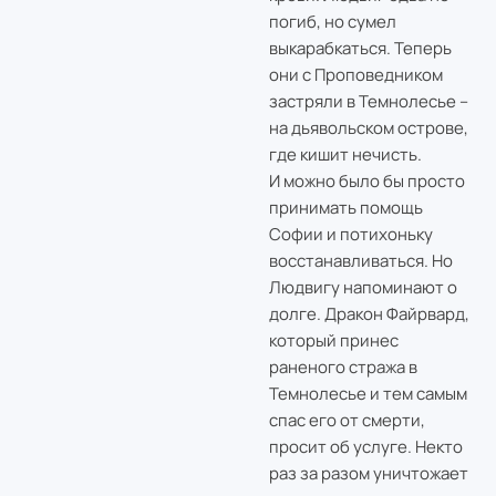
погиб, но сумел
выкарабкаться. Теперь
они с Проповедником
застряли в Темнолесье –
на дьявольском острове,
где кишит нечисть.
И можно было бы просто
принимать помощь
Софии и потихоньку
восстанавливаться. Но
Людвигу напоминают о
долге. Дракон Файрвард,
который принес
раненого стража в
Темнолесье и тем самым
спас его от смерти,
просит об услуге. Некто
раз за разом уничтожает