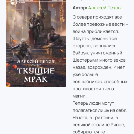
Автор:
Алексей Пехов
С севера приходят все
более тревожные вести –
война приближается.
Шаутты, демоны той
стороны, вернулись.
Вэйрэн, уничтоженный
Шестерыми много веков
назад, возрожден. И нет
уже больше
волшебников, способных
противостоять его
магии.
Теперь люди могут
полагаться лишь на себя.
На юге, в Треттини, в
великой столице Рионе,
собираются те