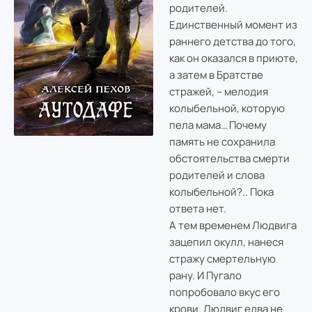
родителей.
Единственный момент из
раннего детства до того,
как он оказался в приюте,
а затем в Братстве
стражей, – мелодия
колыбельной, которую
пела мама… Почему
память не сохранила
обстоятельства смерти
родителей и слова
колыбельной?.. Пока
ответа нет.
А тем временем Людвига
зацепил окулл, нанеся
стражу смертельную
рану. И Пугало
попробовало вкус его
крови. Людвиг едва не