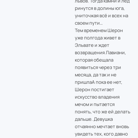
львов. Тогда камни и лед
ринутся в долины юга,
униточжая всё и всех на
своем пути…
Тем временем Шерон
уже полгода живет в
Эльвате и ждет
возвращения Лавиани,
которая обещала
появиться через три
месяца, да так и не
пришлаА пока ее нет,
Шерон постигает
искусство владения
мечом и пытается
понять, что же ей делать
дальше. Девушка
отчаянно мечтает вновь
увидеть тех, кого давно