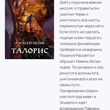
Дэйту поручена важная
миссия: отправиться к
ущелью Червь и
уничтожить все мосты,
перекинутые через него.
Если этого не сделать,
подлый кузен герцога с
помощью фихшейзцев
проберется на вершину
Поцелуя Рассвета и
обрушит Камень белых
львов. Тогда камни и лед
ринутся в долины юга,
униточжая всё и всех на
своем пути…
Тем временем Шерон
уже полгода живет в
Эльвате и ждет
возвращения Лавиани,