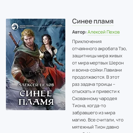
Синее пламя
Автор:
Алексей Пехов
Приключения
отчаянного акробата Тэо,
защитницы мира живых
от мира мертвых Шерон
и воина-сойки Лавиани
продолжаются. В этот
раз задача троицы –
отыскать и привести к
Скованному чародея
Тиона, когда-то
забравшего из мира
магию. Все считали, что
мятежный Тион давно