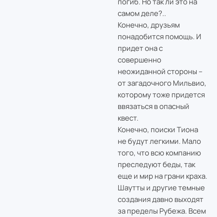
погиб. Но так ли это на
самом деле?..
Конечно, друзьям
понадобится помощь. И
придет она с
совершенно
неожиданной стороны –
от загадочного Мильвио,
которому тоже придется
ввязаться в опасный
квест.
Конечно, поиски Тиона
не будут легкими. Мало
того, что всю компанию
преследуют беды, так
еще и мир на грани краха.
Шаутты и другие темные
создания давно выходят
за пределы Рубежа. Всем