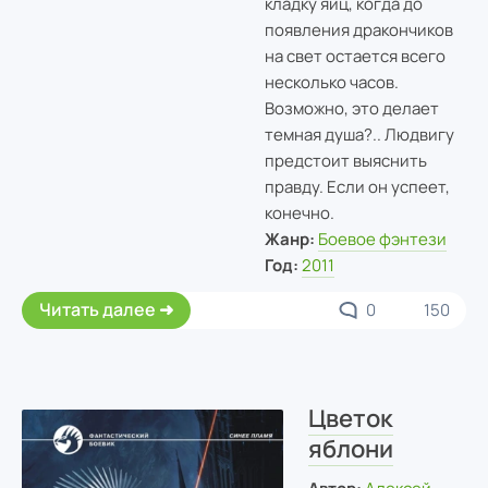
кладку яиц, когда до
появления дракончиков
на свет остается всего
несколько часов.
Возможно, это делает
темная душа?.. Людвигу
предстоит выяснить
правду. Если он успеет,
конечно.
Жанр:
Боевое фэнтези
Год:
2011
Читать далее
0
150
Цветок
яблони