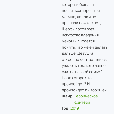
которая обещала
появиться через три
месяца, да так и не
пришлаА пока ее нет,
Шерон постигает
искусство владения
мечом и пытается
понять, что же ей делать
дальше. Девушка
отчаянно мечтает вновь
увидеть тех, кого давно
считает своей семьей.
Но как скоро это
произойдет? И
произойдет ли вообще?..
Жанр:
Героическое
фэнтези
Год:
2019