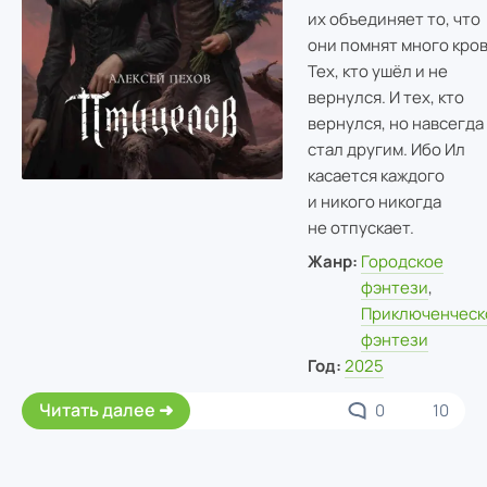
их объединяет то, что
они помнят много кров
Тех, кто ушёл и не
вернулся. И тех, кто
вернулся, но навсегда
стал другим. Ибо Ил
касается каждого
и никого никогда
не отпускает.
Жанр:
Городское
фэнтези
,
Приключенческ
фэнтези
Год:
2025
Читать далее
0
10