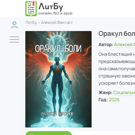
ЛитБу
› Алексей Фантаст
Оракул бо
Автор:
Алексей 
Она блестящий н
предсказывающий
она сама получа
страшную законо
ускоряет болезнь
Жанр:
Социальн
Год:
2025