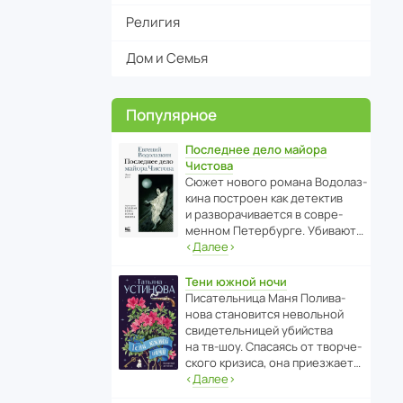
Религия
Дом и Семья
Популярное
Последнее дело майора
Чистова
Сюжет нового романа Водо­ла­з­
кина пост­роен как дете­ктив
и разво­ра­чи­ва­ется в совре­
менном Пете­р­бурге. Убивают…
‹
Далее
›
Тени южной ночи
Писа­тель­ница Маня Поли­ва­
нова стано­вится невольной
свиде­тель­ницей убийства
на тв-шоу. Спасаясь от твор­че­
с­кого кризиса, она приезжает…
‹
Далее
›