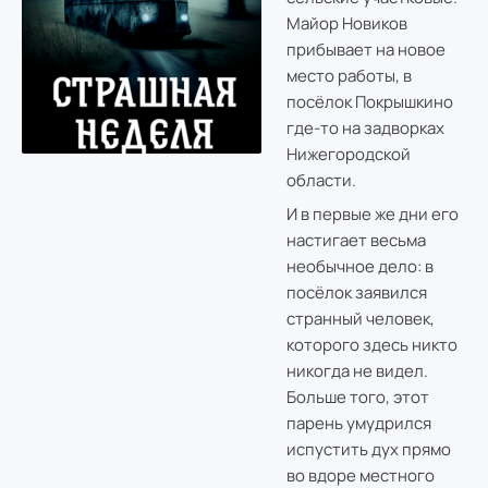
Майор Новиков
прибывает на новое
место работы, в
посёлок Покрышкино
где-то на задворках
Нижегородской
области.
И в первые же дни его
настигает весьма
необычное дело: в
посёлок заявился
странный человек,
которого здесь никто
никогда не видел.
Больше того, этот
парень умудрился
испустить дух прямо
во вдоре местного