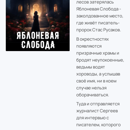
лесов затерялась
Яблоневая Слобода -
заколдованное место,
где живёт писатель-
пророк Стас Русаков.
В окрестностях
появляются
призрачные храмы и
бродят неупокоенные,
ведьмы водят
хороводы, а услышав
своё имя, ни в коем
случае нельзя
оборачиваться.
Туда и отправляется
журналист Сергеев
для интервью с
писателем, которого