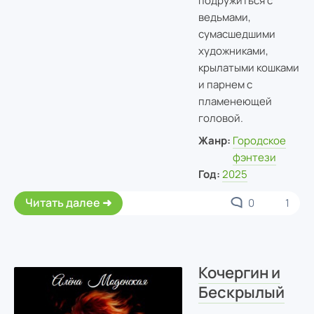
подружиться с
ведьмами,
сумасшедшими
художниками,
крылатыми кошками
и парнем с
пламенеющей
головой.
Жанр:
Городское
фэнтези
Год:
2025
Читать далее
0
1
Кочергин и
Бескрылый