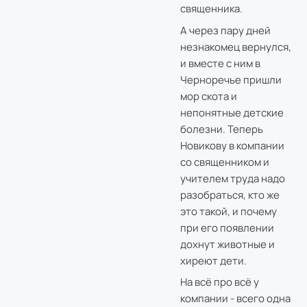
священника.
А через пару дней
незнакомец вернулся,
и вместе с ним в
Черноречье пришли
мор скота и
непонятные детские
болезни. Теперь
Новикову в компании
со священником и
учителем труда надо
разобраться, кто же
это такой, и почему
при его появлении
дохнут животные и
хиреют дети.
На всё про всё у
компании - всего одна