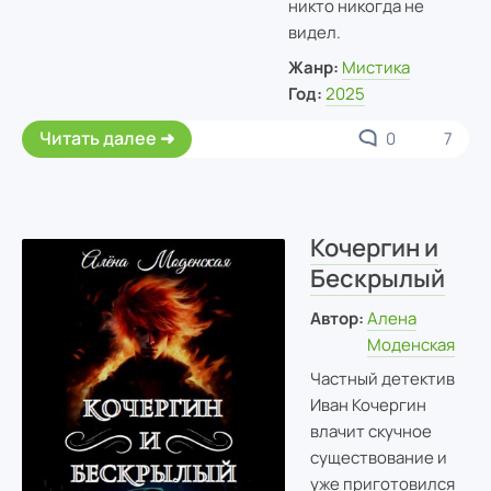
никто никогда не
видел.
Жанр:
Мистика
Год:
2025
Читать далее
0
7
Кочергин и
Бескрылый
Автор:
Алена
Моденская
Частный детектив
Иван Кочергин
влачит скучное
существование и
уже приготовился