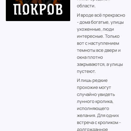
области.
И вроде всё прекрасно
- дома богатые, улицы
ухоженные, люди
интересные. Только
вот с наступлением
темноты все двери и
окна плотно
закрываются, а улицы
пустеют.
И лишь редкие
прохожие могут
случайно увидеть
лунного кролика,
исполняющего
желания. Для одних
встреча с кроликом -
долгожданное