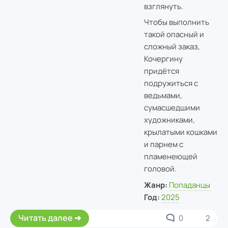
взглянуть.
Чтобы выполнить
такой опасный и
сложный заказ,
Кочергину
придётся
подружиться с
ведьмами,
сумасшедшими
художниками,
крылатыми кошками
и парнем с
пламенеющей
головой.
Жанр:
Попаданцы
Год:
2025
Читать далее
0
2