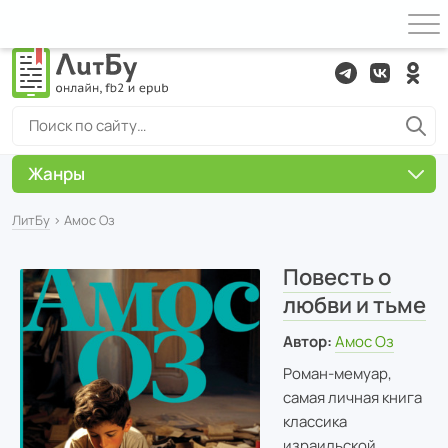
Жанры
ЛитБу
› Амос Оз
Повесть о
любви и тьме
Автор:
Амос Оз
Роман-мемуар,
самая личная книга
классика
израильской