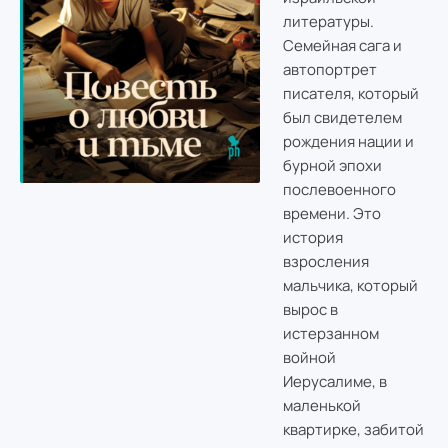
литературы.
Семейная сага и
автопортрет
писателя, который
был свидетелем
рождения нации и
бурной эпохи
послевоенного
времени. Это
история
взросления
мальчика, который
вырос в
истерзанном
войной
Иерусалиме, в
маленькой
квартирке, забитой