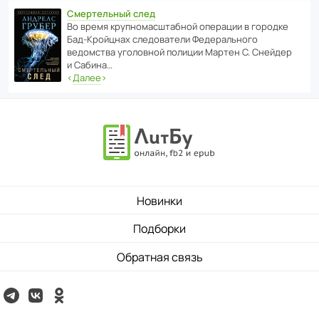
Смертельный след
Во время круп­но­мас­ш­та­бной операции в городке
Бад‑Крой­цнах следо­ва­тели Феде­раль­ного
ведомства уголо­вной полиции Мартен С. Снейдер
и Сабина…
‹
Далее
›
Новинки
Подборки
Обратная связь