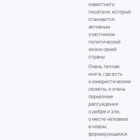
известного
писателя, который
становится
активным
участником
политической
жизни своей
страны.
Очень теплая
книга, где есть
и юмористические
сюжеты, и очень
серьезные
рассуждения
о добре и зле,
о месте человека
в новом,
формирующемся