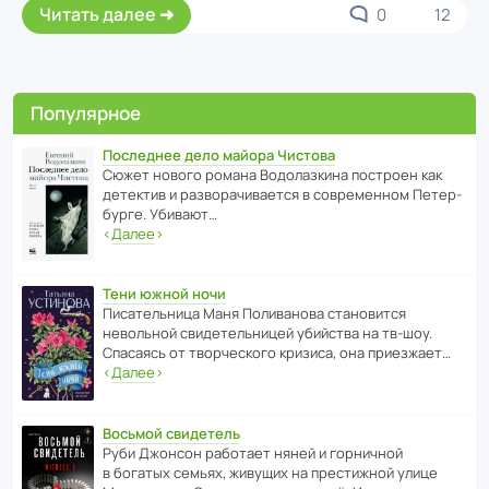
Читать далее
0
12
Популярное
Последнее дело майора Чистова
Сюжет нового романа Водо­ла­з­кина пост­роен как
дете­ктив и разво­ра­чи­ва­ется в совре­менном Пете­р­
бурге. Убивают…
‹
Далее
›
Тени южной ночи
Писа­тель­ница Маня Поли­ва­нова стано­вится
невольной свиде­тель­ницей убийства на тв-шоу.
Спасаясь от твор­че­с­кого кризиса, она приезжает…
‹
Далее
›
Восьмой свидетель
Руби Джонсон рабо­тает няней и горни­чной
в богатых семьях, живущих на прес­ти­жной улице