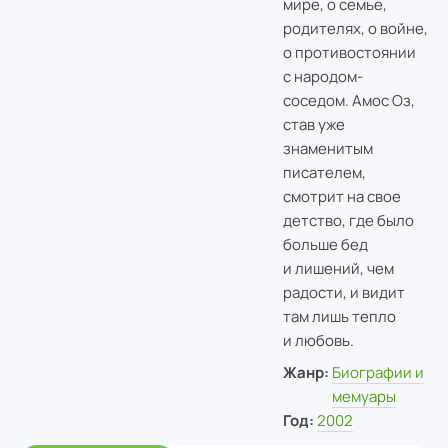
мире, о семье,
родителях, о войне,
о противостоянии
с народом-
соседом. Амос Оз,
став уже
знаменитым
писателем,
смотрит на свое
детство, где было
больше бед
и лишений, чем
радости, и видит
там лишь тепло
и любовь.
Жанр:
Биографии и
мемуары
Год:
2002