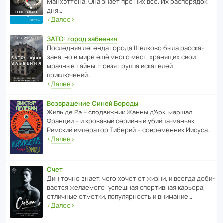
Манх­эт­тена. Она знает про них всё. Их распо­рядок
дня…
‹
Далее
›
ЗАТО: город забвения
После­дняя легенда города Шелково была расска­
зана, но в мире ещё много мест, хранящих свои
мрачные тайны. Новая группа иска­телей
приключений…
‹
Далее
›
Возвращение Синей Бороды
Жиль де Рэ – спод­ви­жник Жанны д’Арк, маршал
Франции – и кровавый серийный убийца-маньяк.
Римский импе­ратор Тиберий – совре­менник Иисуса…
‹
Далее
›
Счет
Дин точно знает, чего хочет от жизни, и всегда доби­
ва­ется жела­е­мого: успе­шная спор­ти­вная карьера,
отли­чные отметки, попу­ля­р­ность и внимание…
‹
Далее
›