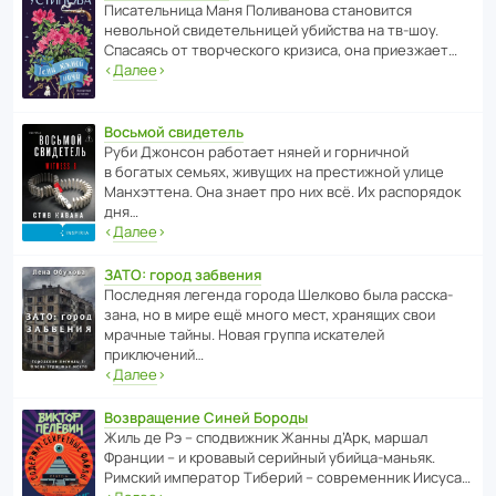
Писа­тель­ница Маня Поли­ва­нова стано­вится
невольной свиде­тель­ницей убийства на тв-шоу.
Спасаясь от твор­че­с­кого кризиса, она приезжает…
‹
Далее
›
Восьмой свидетель
Руби Джонсон рабо­тает няней и горни­чной
в богатых семьях, живущих на прес­ти­жной улице
Манх­эт­тена. Она знает про них всё. Их распо­рядок
дня…
‹
Далее
›
ЗАТО: город забвения
После­дняя легенда города Шелково была расска­
зана, но в мире ещё много мест, хранящих свои
мрачные тайны. Новая группа иска­телей
приключений…
‹
Далее
›
Возвращение Синей Бороды
Жиль де Рэ – спод­ви­жник Жанны д’Арк, маршал
Франции – и кровавый серийный убийца-маньяк.
Римский импе­ратор Тиберий – совре­менник Иисуса…