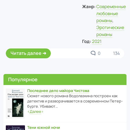
Жанр:
Современные
любовные
романы
,
Эротические
романы
Год:
2021
Читать далее
0
134
Популярное
Последнее дело майора Чистова
Сюжет нового романа Водо­ла­з­кина пост­роен как
дете­ктив и разво­ра­чи­ва­ется в совре­менном Пете­р­
бурге. Убивают…
‹
Далее
›
Тени южной ночи