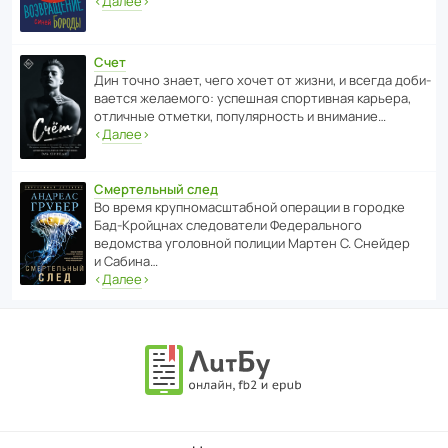
‹
Далее
›
Счет
Дин точно знает, чего хочет от жизни, и всегда доби­
ва­ется жела­е­мого: успе­шная спор­ти­вная карьера,
отли­чные отметки, попу­ля­р­ность и внимание…
‹
Далее
›
Смертельный след
Во время круп­но­мас­ш­та­бной операции в городке
Бад‑Крой­цнах следо­ва­тели Феде­раль­ного
ведомства уголо­вной полиции Мартен С. Снейдер
и Сабина…
‹
Далее
›