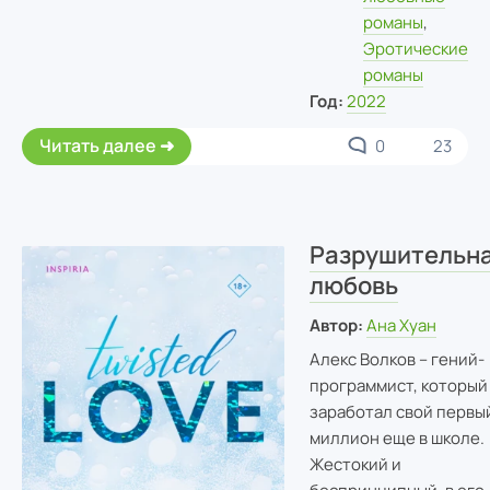
романы
,
Эротические
романы
Год:
2022
Читать далее
0
23
Разрушительн
любовь
Автор:
Ана Хуан
Алекс Волков – гений-
программист, который
заработал свой первы
миллион еще в школе.
Жестокий и