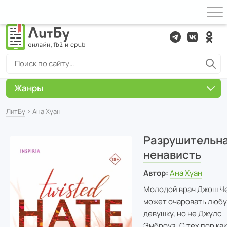
Жанры
ЛитБу
› Ана Хуан
Разрушительн
ненависть
Автор:
Ана Хуан
Молодой врач Джош Ч
может очаровать люб
девушку, но не Джулс
Эмброуз. С тех пор как