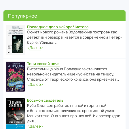
Популярное
Последнее дело майора Чистова
Сюжет нового романа Водо­ла­з­кина пост­роен как
дете­ктив и разво­ра­чи­ва­ется в совре­менном Пете­р­
бурге. Убивают…
‹
Далее
›
Тени южной ночи
Писа­тель­ница Маня Поли­ва­нова стано­вится
невольной свиде­тель­ницей убийства на тв-шоу.
Спасаясь от твор­че­с­кого кризиса, она приезжает…
‹
Далее
›
Восьмой свидетель
Руби Джонсон рабо­тает няней и горни­чной
в богатых семьях, живущих на прес­ти­жной улице
Манх­эт­тена. Она знает про них всё. Их распо­рядок
дня…
‹
Далее
›