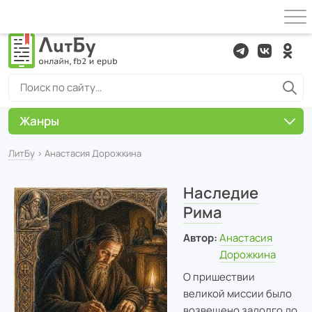
Жанры
ЛитБу
› Анастасия Дорожкина
Наследие
Рима
Автор:
Анастасия
Дорожкина
О пришествии
великой миссии было
возвещено задолго до