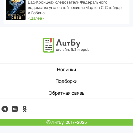
Бад‑Крой­цнах следо­ва­тели Феде­раль­ного
ведомства уголо­вной полиции Мартен С. Снейдер
и Сабина…
‹
Далее
›
Новинки
Подборки
Обратная связь
ⓒ ЛитБу, 2017–2026