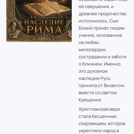
её свершения, и
древнее пророчество
исполнилось. Сын
Божий принёс людям
учение, основанное
на любви,
милосердии,
сострадании и заботе
о ближнем. Именно
это духовное
наследие Русь
приняла от Византии
вместе со светом
Крещения.
Христианская вера
стала бесценным
сокровищем, которое
укрепляло народ в