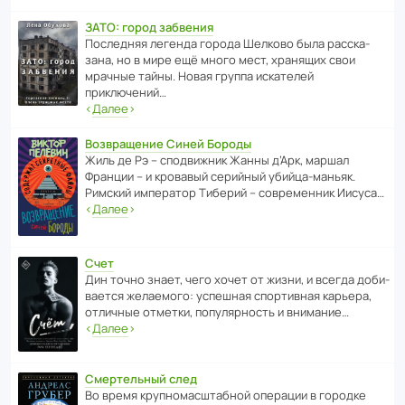
ЗАТО: город забвения
После­дняя легенда города Шелково была расска­
зана, но в мире ещё много мест, хранящих свои
мрачные тайны. Новая группа иска­телей
приключений…
‹
Далее
›
Возвращение Синей Бороды
Жиль де Рэ – спод­ви­жник Жанны д’Арк, маршал
Франции – и кровавый серийный убийца-маньяк.
Римский импе­ратор Тиберий – совре­менник Иисуса…
‹
Далее
›
Счет
Дин точно знает, чего хочет от жизни, и всегда доби­
ва­ется жела­е­мого: успе­шная спор­ти­вная карьера,
отли­чные отметки, попу­ля­р­ность и внимание…
‹
Далее
›
Смертельный след
Во время круп­но­мас­ш­та­бной операции в городке