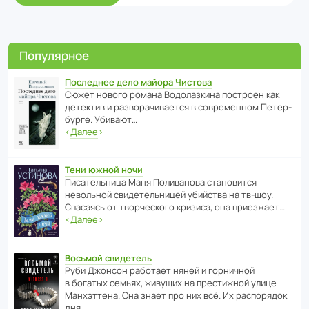
Популярное
Последнее дело майора Чистова
Сюжет нового романа Водо­ла­з­кина пост­роен как
дете­ктив и разво­ра­чи­ва­ется в совре­менном Пете­р­
бурге. Убивают…
‹
Далее
›
Тени южной ночи
Писа­тель­ница Маня Поли­ва­нова стано­вится
невольной свиде­тель­ницей убийства на тв-шоу.
Спасаясь от твор­че­с­кого кризиса, она приезжает…
‹
Далее
›
Восьмой свидетель
Руби Джонсон рабо­тает няней и горни­чной
в богатых семьях, живущих на прес­ти­жной улице
Манх­эт­тена. Она знает про них всё. Их распо­рядок
дня…