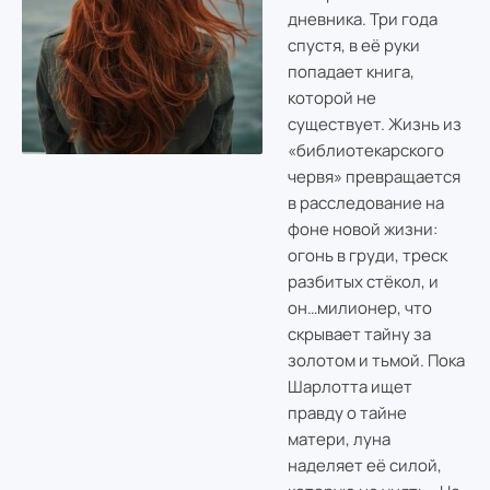
дневника. Три года
спустя, в её руки
попадает книга,
которой не
существует. Жизнь из
«библиотекарского
червя» превращается
в расследование на
фоне новой жизни:
огонь в груди, треск
разбитых стёкол, и
он…милионер, что
скрывает тайну за
золотом и тьмой. Пока
Шарлотта ищет
правду о тайне
матери, луна
наделяет её силой,