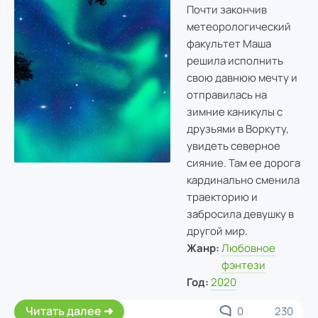
Почти закончив
метеорологический
факультет Маша
решила исполнить
свою давнюю мечту и
отправилась на
зимние каникулы с
друзьями в Воркуту,
увидеть северное
сияние. Там ее дорога
кардинально сменила
траекторию и
забросила девушку в
другой мир.
Жанр:
Любовное
фэнтези
Год:
2020
Читать далее
0
230