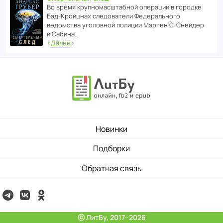
Во время круп­но­мас­ш­та­бной операции в городке
Бад‑Крой­цнах следо­ва­тели Феде­раль­ного
ведомства уголо­вной полиции Мартен С. Снейдер
и Сабина…
‹
Далее
›
Новинки
Подборки
Обратная связь
ⓒ ЛитБу, 2017–2026