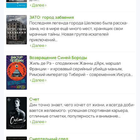
‹
Далее
›
ЗАТО: город забвения
После­дняя легенда города Шелково была расска­
зана, но в мире ещё много мест, хранящих свои
мрачные тайны. Новая группа иска­телей
приключений…
‹
Далее
›
Возвращение Синей Бороды
Жиль де Рэ – спод­ви­жник Жанны д’Арк, маршал
Франции – и кровавый серийный убийца-маньяк.
Римский импе­ратор Тиберий – совре­менник Иисуса…
‹
Далее
›
Счет
Дин точно знает, чего хочет от жизни, и всегда доби­
ва­ется жела­е­мого: успе­шная спор­ти­вная карьера,
отли­чные отметки, попу­ля­р­ность и внимание…
‹
Далее
›
Смертельный след