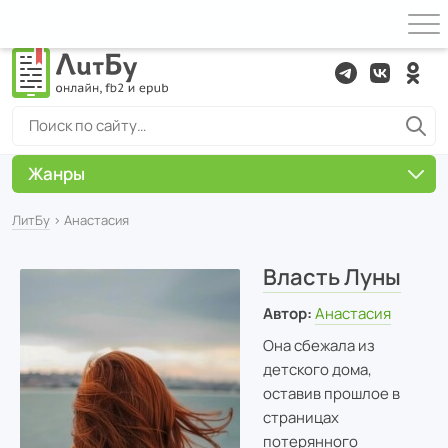
Жанры
ЛитБу
› Анастасия
Власть Луны
Автор:
Анастасия
Она сбежала из
детского дома,
оставив прошлое в
страницах
потерянного