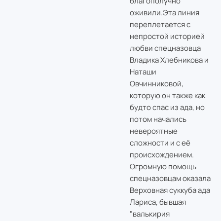
благополучно
оживили.Эта линия
переплетается с
непростой историей
любви спецназовца
Владика Хлебникова и
Наташи
Овчинниковой,
которую он также как
будто спас из ада, но
потом начались
невероятные
сложности и с её
происхождением.
Огромную помощь
спецназовцам оказала
Верховная суккуба ада
Лариса, бывшая
"валькирия