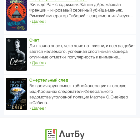
Жиль де Рэ – спод­ви­жник Жанны д’Арк, маршал
Франции – и кровавый серийный убийца-маньяк.
Римский импе­ратор Тиберий – совре­менник Иисуса…
‹
Далее
›
Счет
Дин точно знает, чего хочет от жизни, и всегда доби­
ва­ется жела­е­мого: успе­шная спор­ти­вная карьера,
отли­чные отметки, попу­ля­р­ность и внимание…
‹
Далее
›
Смертельный след
Во время круп­но­мас­ш­та­бной операции в городке
Бад‑Крой­цнах следо­ва­тели Феде­раль­ного
ведомства уголо­вной полиции Мартен С. Снейдер
и Сабина…
‹
Далее
›