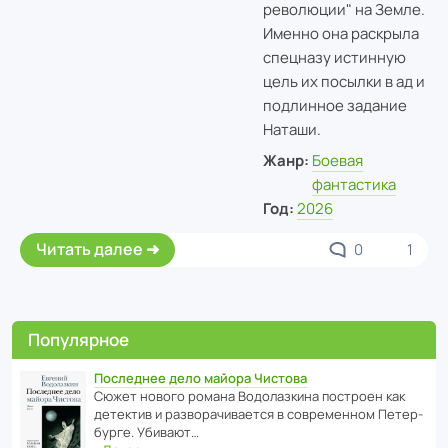
революции" на Земле.
Именно она раскрыла
спецназу истинную
цель их посылки в ад и
подлинное задание
Наташи.
Жанр:
Боевая
фантастика
Год:
2026
Читать далее
0
1
Популярное
Последнее дело майора Чистова
Сюжет нового романа Водо­ла­з­кина пост­роен как
дете­ктив и разво­ра­чи­ва­ется в совре­менном Пете­р­
бурге. Убивают…