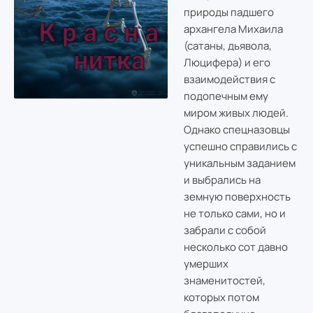
природы падшего
архангела Михаила
(сатаны, дьявола,
Люцифера) и его
взаимодействия с
подопечным ему
миром живых людей.
Однако спецназовцы
успешно справились с
уникальным заданием
и выбрались на
земную поверхность
не только сами, но и
забрали с собой
несколько сот давно
умерших
знаменитостей,
которых потом