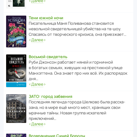
‹
Далее
›
Тени южной ночи
Писа­тель­ница Маня Поли­ва­нова стано­вится
невольной свиде­тель­ницей убийства на тв-шоу.
Спасаясь от твор­че­с­кого кризиса, она приезжает…
‹
Далее
›
Восьмой свидетель
Руби Джонсон рабо­тает няней и горни­чной
в богатых семьях, живущих на прес­ти­жной улице
Манх­эт­тена. Она знает про них всё. Их распо­рядок
дня…
‹
Далее
›
ЗАТО: город забвения
После­дняя легенда города Шелково была расска­
зана, но в мире ещё много мест, хранящих свои
мрачные тайны. Новая группа иска­телей
приключений…
‹
Далее
›
Возвращение Синей Бороды