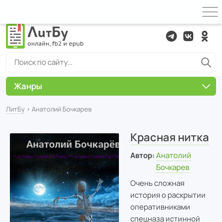
Жанры
ЛитБу
› Анатолий Бочкарев
Красная нитка
Автор:
Анатолий
Бочкарев
Очень сложная
история о раскрытии
оперативниками
спецназа истинной