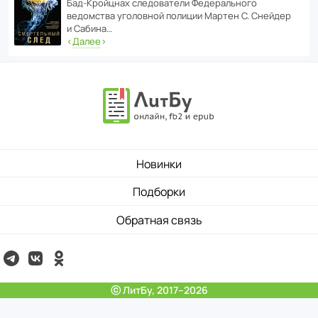
Бад‑Крой­цнах следо­ва­тели Феде­раль­ного
ведомства уголо­вной полиции Мартен С. Снейдер
и Сабина…
‹
Далее
›
Новинки
Подборки
Обратная связь
ⓒ ЛитБу, 2017–2026