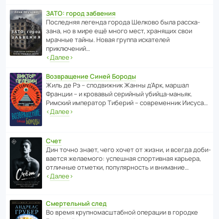
ЗАТО: город забвения
После­дняя легенда города Шелково была расска­
зана, но в мире ещё много мест, хранящих свои
мрачные тайны. Новая группа иска­телей
приключений…
‹
Далее
›
Возвращение Синей Бороды
Жиль де Рэ – спод­ви­жник Жанны д’Арк, маршал
Франции – и кровавый серийный убийца-маньяк.
Римский импе­ратор Тиберий – совре­менник Иисуса…
‹
Далее
›
Счет
Дин точно знает, чего хочет от жизни, и всегда доби­
ва­ется жела­е­мого: успе­шная спор­ти­вная карьера,
отли­чные отметки, попу­ля­р­ность и внимание…
‹
Далее
›
Смертельный след
Во время круп­но­мас­ш­та­бной операции в городке