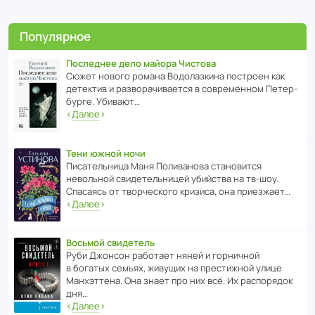
Популярное
Последнее дело майора Чистова
Сюжет нового романа Водо­ла­з­кина пост­роен как
дете­ктив и разво­ра­чи­ва­ется в совре­менном Пете­р­
бурге. Убивают…
‹
Далее
›
Тени южной ночи
Писа­тель­ница Маня Поли­ва­нова стано­вится
невольной свиде­тель­ницей убийства на тв-шоу.
Спасаясь от твор­че­с­кого кризиса, она приезжает…
‹
Далее
›
Восьмой свидетель
Руби Джонсон рабо­тает няней и горни­чной
в богатых семьях, живущих на прес­ти­жной улице
Манх­эт­тена. Она знает про них всё. Их распо­рядок
дня…
‹
Далее
›