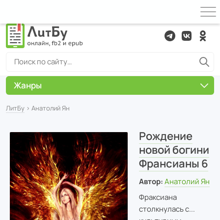
Жанры
ЛитБу
› Анатолий Ян
Рождение
новой богини
Франсианы 6
Автор:
Анатолий Ян
Фраксиана
столкнулась с...