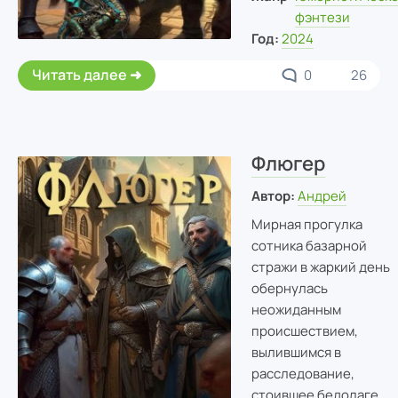
фэнтези
Год:
2024
Читать далее
0
26
Флюгер
Автор:
Андрей
Мирная прогулка
сотника базарной
стражи в жаркий день
обернулась
неожиданным
происшествием,
вылившимся в
расследование,
стоившее бедолаге