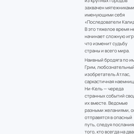
из крупных городов
захвачен мятежниками
именующими себя
«Последователи Калид
В это тяжелое время н
начинает сложную игр
что изменит судьбу
страны и всего мира.
Наивный бродяга по и
Грим, любознательны
изобретатель Атлас,
саркастичная наемниц
Ни-Кель — череда
странных событий сво
их вместе. Ведомые
разными желаниями, о
отправятся в опасный
путь, следуя послания
того, кто всегда на два