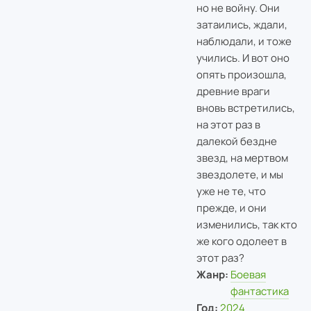
но не войну. Они
затаились, ждали,
наблюдали, и тоже
учились. И вот оно
опять произошла,
древние враги
вновь встретились,
на этот раз в
далекой бездне
звезд, на мертвом
звездолете, и мы
уже не те, что
прежде, и они
изменились, так кто
же кого одолеет в
этот раз?
Жанр:
Боевая
фантастика
Год:
2024