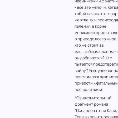
наемниками и фанатик
- все это мелочи, когда
тобой начинают говор
мертвецы и происходя
явления, в корне
меняющие представл
о природе всего мира.
кто же стоит за
масштабным планом, ч
он добивается? Кто
пытается предотврати
войну? Увы, увлеченн
поиском разгадки мож
привести к фатальным
последствиям.
*Ознакомительный
фрагмент романа
"Последователи Калид
Если вы заинтересова