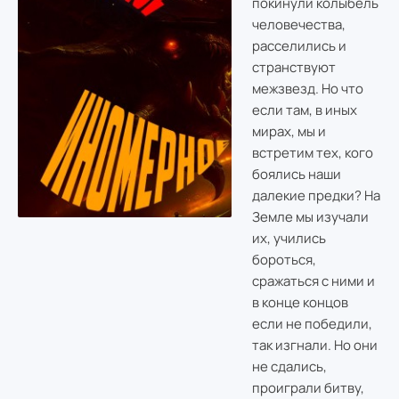
покинули колыбель
человечества,
расселились и
странствуют
межзвезд. Но что
если там, в иных
мирах, мы и
встретим тех, кого
боялись наши
далекие предки? На
Земле мы изучали
их, учились
бороться,
сражаться с ними и
в конце концов
если не победили,
так изгнали. Но они
не сдались,
проиграли битву,