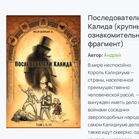
Последовател
Калида (крупн
ознакомитель
фрагмент)
Автор:
Андрей
В мире неспокойно.
Король Калидиума —
страны, населенной
преимущественно
человеческой расой, 
вынужден иметь дело 
войнами соседних
звероподобных народо
самом Калидиуме дел
также идут скверно: о