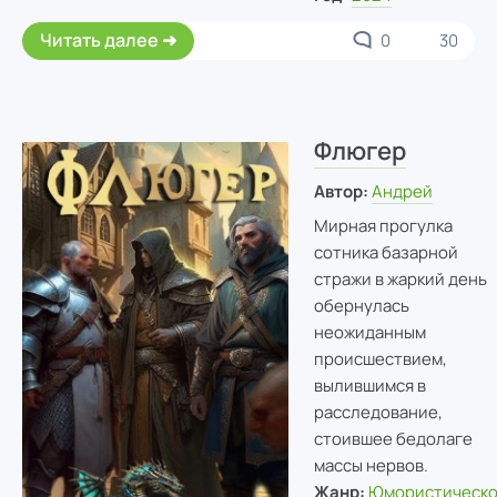
Читать далее
0
30
Флюгер
Автор:
Андрей
Мирная прогулка
сотника базарной
стражи в жаркий день
обернулась
неожиданным
происшествием,
вылившимся в
расследование,
стоившее бедолаге
массы нервов.
Жанр:
Юмористическ