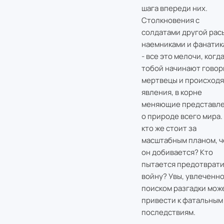
шага впереди них.
Столкновения с
солдатами другой рас
наемниками и фанатик
- все это мелочи, когда
тобой начинают говор
мертвецы и происходя
явления, в корне
меняющие представл
о природе всего мира.
кто же стоит за
масштабным планом, ч
он добивается? Кто
пытается предотврати
войну? Увы, увлеченн
поиском разгадки мож
привести к фатальным
последствиям.