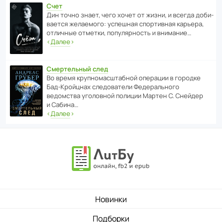
Счет
Дин точно знает, чего хочет от жизни, и всегда доби­
ва­ется жела­е­мого: успе­шная спор­ти­вная карьера,
отли­чные отметки, попу­ля­р­ность и внимание…
‹
Далее
›
Смертельный след
Во время круп­но­мас­ш­та­бной операции в городке
Бад‑Крой­цнах следо­ва­тели Феде­раль­ного
ведомства уголо­вной полиции Мартен С. Снейдер
и Сабина…
‹
Далее
›
Новинки
Подборки