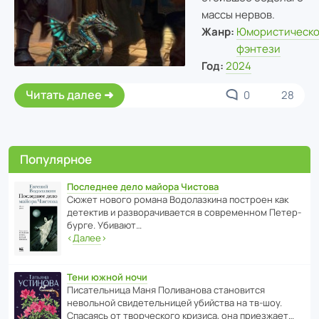
массы нервов.
Жанр:
Юмористическ
фэнтези
Год:
2024
Читать далее
0
28
Популярное
Последнее дело майора Чистова
Сюжет нового романа Водо­ла­з­кина пост­роен как
дете­ктив и разво­ра­чи­ва­ется в совре­менном Пете­р­
бурге. Убивают…
‹
Далее
›
Тени южной ночи
Писа­тель­ница Маня Поли­ва­нова стано­вится
невольной свиде­тель­ницей убийства на тв-шоу.
Спасаясь от твор­че­с­кого кризиса, она приезжает…