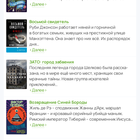
‹
Далее
›
Восьмой свидетель
Руби Джонсон рабо­тает няней и горни­чной
в богатых семьях, живущих на прес­ти­жной улице
Манх­эт­тена. Она знает про них всё. Их распо­рядок
дня…
‹
Далее
›
ЗАТО: город забвения
После­дняя легенда города Шелково была расска­
зана, но в мире ещё много мест, хранящих свои
мрачные тайны. Новая группа иска­телей
приключений…
‹
Далее
›
Возвращение Синей Бороды
Жиль де Рэ – спод­ви­жник Жанны д’Арк, маршал
Франции – и кровавый серийный убийца-маньяк.
Римский импе­ратор Тиберий – совре­менник Иисуса…
‹
Далее
›