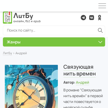
Жанры
ЛитБу
› Андрей
Связующая
нить времен
Автор:
Андрей
В романе "Связующая
нить времён" в первой
части повествуется о
нелёгкой судьбе