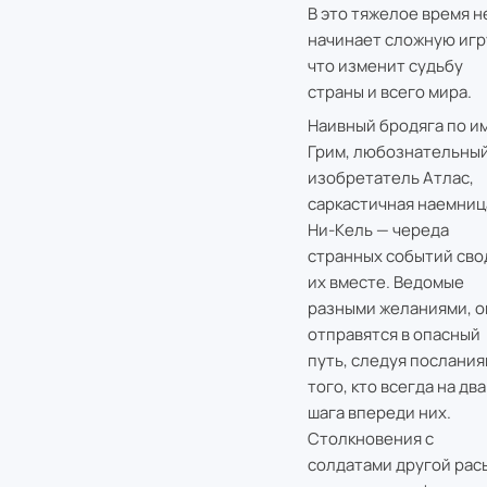
В это тяжелое время н
начинает сложную игр
что изменит судьбу
страны и всего мира.
Наивный бродяга по и
Грим, любознательны
изобретатель Атлас,
саркастичная наемниц
Ни-Кель — череда
странных событий сво
их вместе. Ведомые
разными желаниями, о
отправятся в опасный
путь, следуя послания
того, кто всегда на два
шага впереди них.
Столкновения с
солдатами другой рас