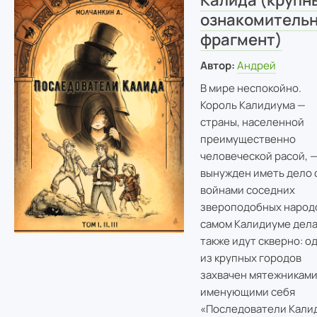
Калида (крупн
ознакомитель
фрагмент)
Автор:
Андрей
В мире неспокойно.
Король Калидиума —
страны, населенной
преимущественно
человеческой расой, 
вынужден иметь дело 
войнами соседних
звероподобных народо
самом Калидиуме дел
также идут скверно: о
из крупных городов
захвачен мятежниками
именующими себя
«Последователи Калид