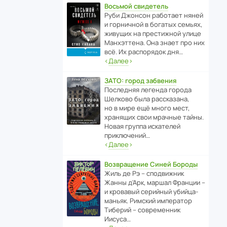
Восьмой свидетель
Руби Джонсон рабо­тает няней
и горни­чной в богатых семьях,
живущих на прес­ти­жной улице
Манх­эт­тена. Она знает про них
всё. Их распо­рядок дня…
‹
Далее
›
ЗАТО: город забвения
После­дняя легенда города
Шелково была расска­зана,
но в мире ещё много мест,
хранящих свои мрачные тайны.
Новая группа иска­телей
приключений…
‹
Далее
›
Возвращение Синей Бороды
Жиль де Рэ – спод­ви­жник
Жанны д’Арк, маршал Франции –
и кровавый серийный убийца-
маньяк. Римский импе­ратор
Тиберий – совре­менник
Иисуса…