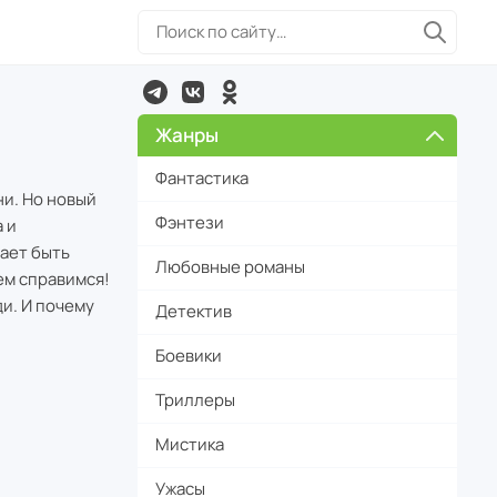
Жанры
Фантастика
ни. Но новый
Фэнтези
 и
щает быть
Любовные романы
ем справимся!
и. И почему
Детектив
Боевики
Триллеры
Мистика
Ужасы