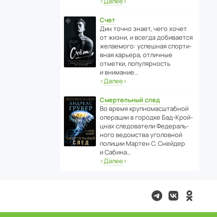
‹
Далее
›
Счет
Дин точно знает, чего хочет
от жизни, и всегда доби­ва­ется
жела­е­мого: успе­шная спор­ти­
вная карьера, отли­чные
отметки, попу­ля­р­ность
и внимание…
‹
Далее
›
Смертельный след
Во время круп­но­мас­ш­та­бной
операции в городке Бад‑Крой­
цнах следо­ва­тели Феде­раль­
ного ведомства уголо­вной
полиции Мартен С. Снейдер
и Сабина…
‹
Далее
›