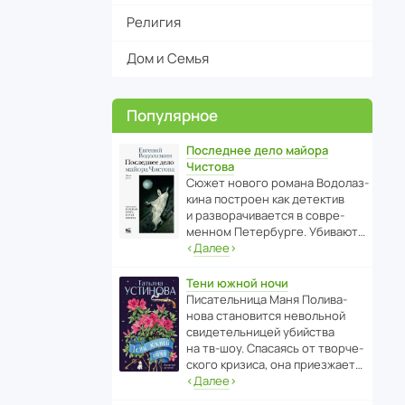
Религия
Дом и Семья
Популярное
Последнее дело майора
Чистова
Сюжет нового романа Водо­ла­з­
кина пост­роен как дете­ктив
и разво­ра­чи­ва­ется в совре­
менном Пете­р­бурге. Убивают…
‹
Далее
›
Тени южной ночи
Писа­тель­ница Маня Поли­ва­
нова стано­вится невольной
свиде­тель­ницей убийства
на тв-шоу. Спасаясь от твор­че­
с­кого кризиса, она приезжает…
‹
Далее
›