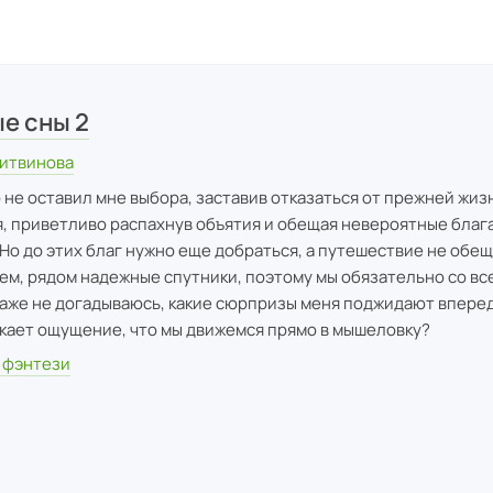
е сны 2
итвинова
не оставил мне выбора, заставив отказаться от прежней жиз
, приветливо распахнув объятия и обещая невероятные блага
Но до этих благ нужно еще добраться, а путешествие не обе
ем, рядом надежные спутники, поэтому мы обязательно со вс
даже не догадываюсь, какие сюрпризы меня поджидают вперед
скает ощущение, что мы движемся прямо в мышеловку?
 фэнтези