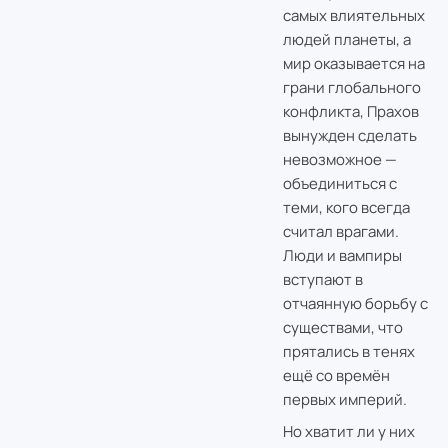
самых влиятельных
людей планеты, а
мир оказывается на
грани глобального
конфликта, Прахов
вынужден сделать
невозможное —
объединиться с
теми, кого всегда
считал врагами.
Люди и вампиры
вступают в
отчаянную борьбу с
существами, что
прятались в тенях
ещё со времён
первых империй.
Но хватит ли у них