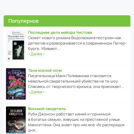
Популярное
Последнее дело майора Чистова
Сюжет нового романа Водо­ла­з­кина пост­роен как
дете­ктив и разво­ра­чи­ва­ется в совре­менном Пете­р­
бурге. Убивают…
‹
Далее
›
Тени южной ночи
Писа­тель­ница Маня Поли­ва­нова стано­вится
невольной свиде­тель­ницей убийства на тв-шоу.
Спасаясь от твор­че­с­кого кризиса, она приезжает…
‹
Далее
›
Восьмой свидетель
Руби Джонсон рабо­тает няней и горни­чной
в богатых семьях, живущих на прес­ти­жной улице
Манх­эт­тена. Она знает про них всё. Их распо­рядок
дня…