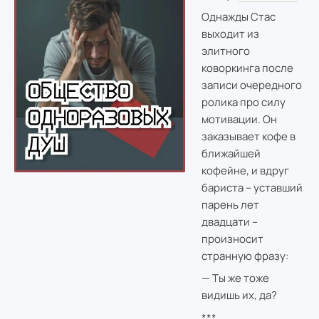
Однажды Стас
выходит из
элитного
коворкинга после
записи очередного
ролика про силу
мотивации. Он
заказывает кофе в
ближайшей
кофейне, и вдруг
бариста – уставший
парень лет
двадцати –
произносит
странную фразу:
— Ты же тоже
видишь их, да?
***