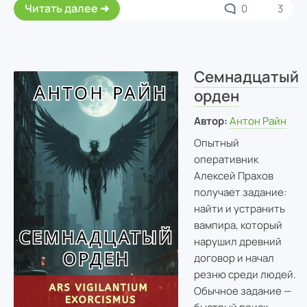
Читать далее
0
3
Семнадцатый
орден
Автор:
Антон Райн
Опытный
оперативник
Алексей Прахов
получает задание:
найти и устранить
вампира, который
нарушил древний
договор и начал
резню среди людей.
Обычное задание —