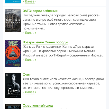
‹
Далее
›
ЗАТО: город забвения
После­дняя легенда города Шелково была расска­
зана, но в мире ещё много мест, хранящих свои
мрачные тайны. Новая группа иска­телей
приключений…
‹
Далее
›
Возвращение Синей Бороды
Жиль де Рэ – спод­ви­жник Жанны д’Арк, маршал
Франции – и кровавый серийный убийца-маньяк.
Римский импе­ратор Тиберий – совре­менник Иисуса…
‹
Далее
›
Счет
Дин точно знает, чего хочет от жизни, и всегда доби­
ва­ется жела­е­мого: успе­шная спор­ти­вная карьера,
отли­чные отметки, попу­ля­р­ность и внимание…
‹
Далее
›
Смертельный след