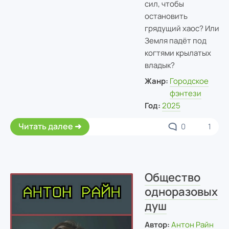
сил, чтобы
остановить
грядущий хаос? Или
Земля падёт под
когтями крылатых
владык?
Жанр:
Городское
фэнтези
Год:
2025
Читать далее
0
1
Общество
одноразовых
душ
Автор:
Антон Райн