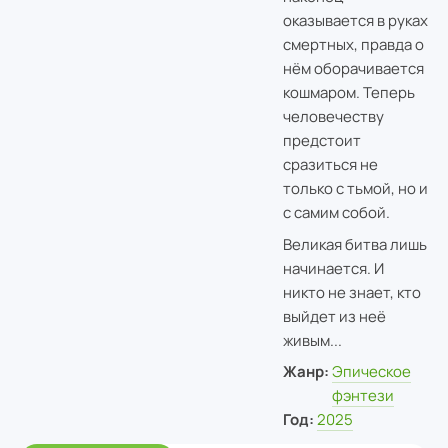
оказывается в руках
смертных, правда о
нём оборачивается
кошмаром. Теперь
человечеству
предстоит
сразиться не
только с тьмой, но и
с самим собой.
Великая битва лишь
начинается. И
никто не знает, кто
выйдет из неё
живым...
Жанр:
Эпическое
фэнтези
Год:
2025