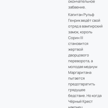
окончательное
забвение.
Капитан Рульф
Генрик ведёт свой
отряд в вампирский
замок, король
Сорин III
становится
жертвой
дворцового
переворота, а
молодая медиум
Маргаритана
пытается
предотвратить
грядущее
бедствие. Но когда
Чёрный Крест
наконец