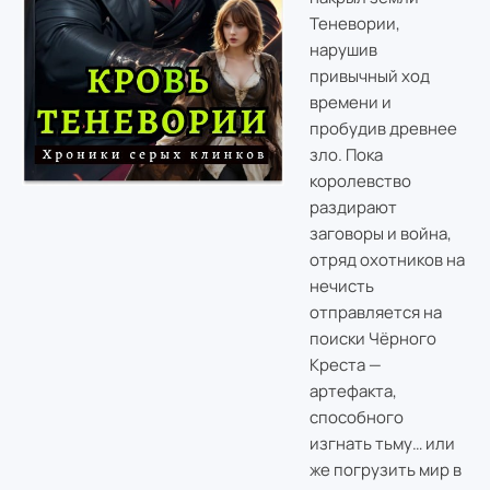
Теневории,
нарушив
привычный ход
времени и
пробудив древнее
зло. Пока
королевство
раздирают
заговоры и война,
отряд охотников на
нечисть
отправляется на
поиски Чёрного
Креста —
артефакта,
способного
изгнать тьму… или
же погрузить мир в