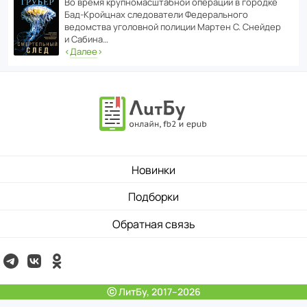
Во время круп­но­мас­ш­та­бной операции в городке
Бад‑Крой­цнах следо­ва­тели Феде­раль­ного
ведомства уголо­вной полиции Мартен С. Снейдер
и Сабина…
‹
Далее
›
Новинки
Подборки
Обратная связь
ⓒ ЛитБу, 2017–2026