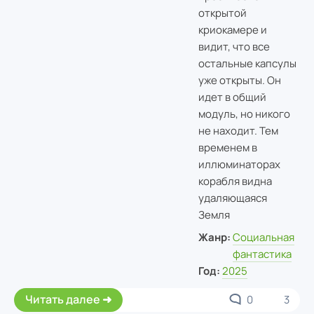
открытой
криокамере и
видит, что все
остальные капсулы
уже открыты. Он
идет в общий
модуль, но никого
не находит. Тем
временем в
иллюминаторах
корабля видна
удаляющаяся
Земля
Жанр:
Социальная
фантастика
Год:
2025
Читать далее
0
3