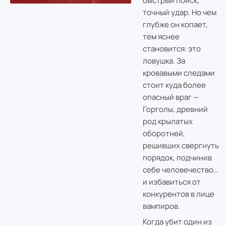
быстрый поиск,
точный удар. Но чем
глубже он копает,
тем яснее
становится: это
ловушка. За
кровавыми следами
стоит куда более
опасный враг —
Горголы, древний
род крылатых
оборотней,
решивших свергнуть
порядок, подчинив
себе человечество…
и избавиться от
конкурентов в лице
вампиров.
Когда убит один из