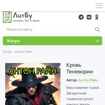
Жанры
ЛитБу
› Антон Райн
Кровь
Теневории
Автор:
Антон Райн
Мир охвачен тьмой.
Загадочный
туманной купол
накрыл земли