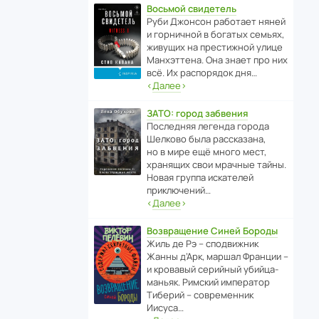
Восьмой свидетель
Руби Джонсон рабо­тает няней
и горни­чной в богатых семьях,
живущих на прес­ти­жной улице
Манх­эт­тена. Она знает про них
всё. Их распо­рядок дня…
‹
Далее
›
ЗАТО: город забвения
После­дняя легенда города
Шелково была расска­зана,
но в мире ещё много мест,
хранящих свои мрачные тайны.
Новая группа иска­телей
приключений…
‹
Далее
›
Возвращение Синей Бороды
Жиль де Рэ – спод­ви­жник
Жанны д’Арк, маршал Франции –
и кровавый серийный убийца-
маньяк. Римский импе­ратор
Тиберий – совре­менник
Иисуса…