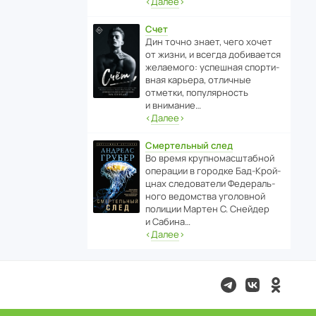
‹
Далее
›
Счет
Дин точно знает, чего хочет
от жизни, и всегда доби­ва­ется
жела­е­мого: успе­шная спор­ти­
вная карьера, отли­чные
отметки, попу­ля­р­ность
и внимание…
‹
Далее
›
Смертельный след
Во время круп­но­мас­ш­та­бной
операции в городке Бад‑Крой­
цнах следо­ва­тели Феде­раль­
ного ведомства уголо­вной
полиции Мартен С. Снейдер
и Сабина…
‹
Далее
›