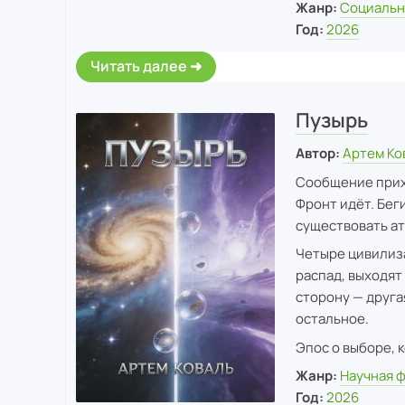
Жанр:
Социальн
Год:
2026
Читать далее
Пузырь
Автор:
Артем Ко
Сообщение прихо
Фронт идёт. Бег
существовать ат
Четыре цивилиза
распад, выходят 
сторону — друга
остальное.
Эпос о выборе, 
Жанр:
Научная 
Год:
2026