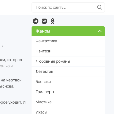
Жанры
Фантастика
 в
Фэнтези
хи, которых
Любовные романы
езнью и
Детектив
 на мёртвой
Боевики
ы снова.
Триллеры
Мистика
орое уходит. И
Ужасы