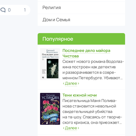
Религия
0
1
Дом и Семья
Популярное
Последнее дело майора
Чистова
Сюжет нового романа Водо­ла­з­
кина пост­роен как дете­ктив
и разво­ра­чи­ва­ется в совре­
менном Пете­р­бурге. Убивают…
‹
Далее
›
Тени южной ночи
Писа­тель­ница Маня Поли­ва­
нова стано­вится невольной
свиде­тель­ницей убийства
на тв-шоу. Спасаясь от твор­че­
с­кого кризиса, она приезжает…
‹
Далее
›