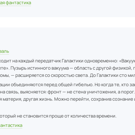
ая фантастика
валь
дит на каждый передатчик Галактики одновременно: «Вакуу
ите». Пузырь истинного вакуума — область с другой физикой, 
омы, — расширяется со скоростью света. До Галактики сто ми
ции объединяются перед общей гибелью. Но когда те, кто з
на связь, выясняется: фронт — не стена уничтожения, а порог.
я материя, другая жизнь. Можно перейти, сохранив сознание 
который не становится проще от количества времени.
фантастика