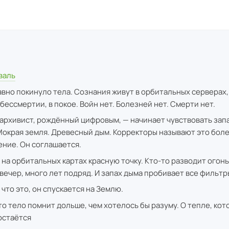
валь
вно покинуло тела. Сознания живут в орбитальных серверах,
бессмертии, в покое. Войн нет. Болезней нет. Смерти нет.
архивист, рождённый цифровым, — начинает чувствовать запа
Мокрая земля. Древесный дым. Корректоры называют это бол
ние. Он соглашается.
 на орбитальных картах красную точку. Кто-то разводит огонь
вечер, много лет подряд. И запах дыма пробивает все фильтр
что это, он спускается на Землю.
то тело помнит дольше, чем хотелось бы разуму. О тепле, кот
остаётся