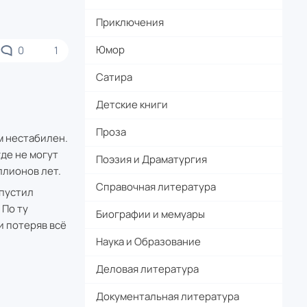
Приключения
Юмор
0
1
Сатира
Детские книги
Проза
м нестабилен.
где не могут
Поэзия и Драматургия
ллионов лет.
Справочная литература
апустил
 По ту
Биографии и мемуары
и потеряв всё
Наука и Образование
Деловая литература
Документальная литература