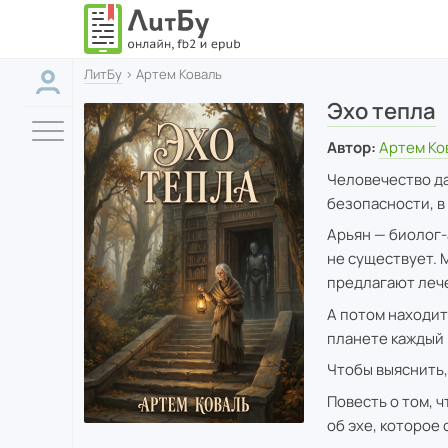
ЛитБу
› Артем Коваль
Эхо тепла
Автор:
Артем Ко
Человечество да
безопасности, в 
Арьян — биолог-
не существует. 
предлагают лече
А потом находит
планете каждый 
Чтобы выяснить, 
Повесть о том, ч
об эхе, которое 