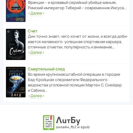
Франции – и кровавый серийный убийца-маньяк.
Римский импе­ратор Тиберий – совре­менник Иисуса…
‹
Далее
›
Счет
Дин точно знает, чего хочет от жизни, и всегда доби­
ва­ется жела­е­мого: успе­шная спор­ти­вная карьера,
отли­чные отметки, попу­ля­р­ность и внимание…
‹
Далее
›
Смертельный след
Во время круп­но­мас­ш­та­бной операции в городке
Бад‑Крой­цнах следо­ва­тели Феде­раль­ного
ведомства уголо­вной полиции Мартен С. Снейдер
и Сабина…
‹
Далее
›