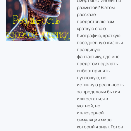
смертью становится
размытой? В этом
рассказе
предоставлю вам
краткую свою
биографию, краткую
поседневную жизнь и
правдивую
фантастику, где мне
предстоит сделать
выбор: принять
пугающую, но
истинную реальность
за пределами бытия
или остаться в
уютной, но
иллюзорной
симуляции мира,
который я знал. Готов