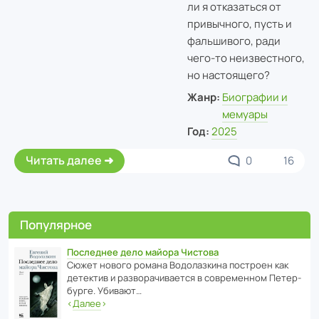
ли я отказаться от
привычного, пусть и
фальшивого, ради
чего-то неизвестного,
но настоящего?
Жанр:
Биографии и
мемуары
Год:
2025
Читать далее
0
16
Популярное
Последнее дело майора Чистова
Сюжет нового романа Водо­ла­з­кина пост­роен как
дете­ктив и разво­ра­чи­ва­ется в совре­менном Пете­р­
бурге. Убивают…
‹
Далее
›