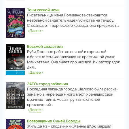
Тени южной ночи
Писа­тель­ница Маня Поли­ва­нова стано­вится
невольной свиде­тель­ницей убийства на тв-шоу.
Спасаясь от твор­че­с­кого кризиса, она приезжает…
‹
Далее
›
Восьмой свидетель
Руби Джонсон рабо­тает няней и горни­чной
в богатых семьях, живущих на прес­ти­жной улице
Манх­эт­тена. Она знает про них всё. Их распо­рядок
дня…
‹
Далее
›
ЗАТО: город забвения
После­дняя легенда города Шелково была расска­
зана, но в мире ещё много мест, хранящих свои
мрачные тайны. Новая группа иска­телей
приключений…
‹
Далее
›
Возвращение Синей Бороды
Жиль де Рэ – спод­ви­жник Жанны д’Арк, маршал