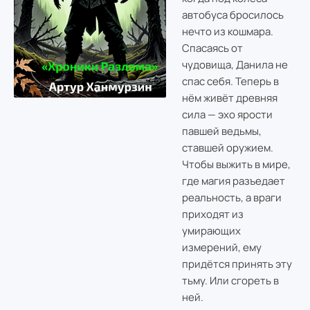
автобуса бросилось
нечто из кошмара.
Спасаясь от
чудовища, Данила не
спас себя. Теперь в
нём живёт древняя
сила — эхо ярости
павшей ведьмы,
ставшей оружием.
Чтобы выжить в мире,
где магия разъедает
реальность, а враги
приходят из
умирающих
измерений, ему
придётся принять эту
тьму. Или сгореть в
ней.