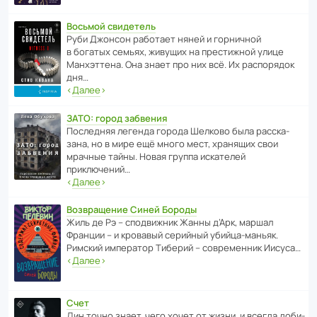
Восьмой свидетель
Руби Джонсон рабо­тает няней и горни­чной
в богатых семьях, живущих на прес­ти­жной улице
Манх­эт­тена. Она знает про них всё. Их распо­рядок
дня…
‹
Далее
›
ЗАТО: город забвения
После­дняя легенда города Шелково была расска­
зана, но в мире ещё много мест, хранящих свои
мрачные тайны. Новая группа иска­телей
приключений…
‹
Далее
›
Возвращение Синей Бороды
Жиль де Рэ – спод­ви­жник Жанны д’Арк, маршал
Франции – и кровавый серийный убийца-маньяк.
Римский импе­ратор Тиберий – совре­менник Иисуса…
‹
Далее
›
Счет
Дин точно знает, чего хочет от жизни, и всегда доби­