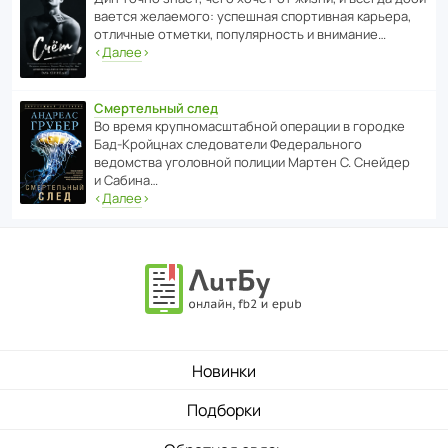
ва­ется жела­е­мого: успе­шная спор­ти­вная карьера,
отли­чные отметки, попу­ля­р­ность и внимание…
‹
Далее
›
Смертельный след
Во время круп­но­мас­ш­та­бной операции в городке
Бад‑Крой­цнах следо­ва­тели Феде­раль­ного
ведомства уголо­вной полиции Мартен С. Снейдер
и Сабина…
‹
Далее
›
Новинки
Подборки