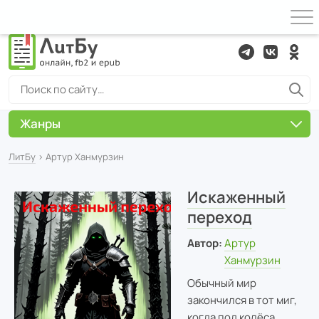
Жанры
ЛитБу
› Артур Ханмурзин
Искаженный
переход
Автор:
Артур
Ханмурзин
Обычный мир
закончился в тот миг,
когда под колёса