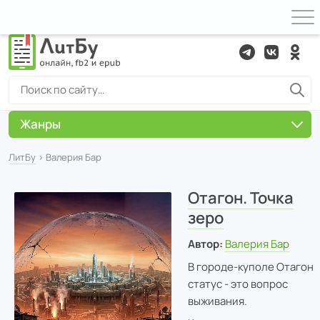
Жанры
ЛитБу
› Валерия Бар
Отагон. Точка
зеро
Автор:
Валерия Бар
В городе-куполе Отагон
статус - это вопрос
выживания.