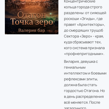
Концентрические
кольца города строго
разделены: от сияющей
роскоши «Эгиды», где
правят «Архитекторы»,
до смердящих трущоб
Сектора «Зеро» - края,
куда сбрасывают тех,
кого система признала
«профнепригодными».
Вилария, девушка с
гениальным
интеллектом и боевыми
рефлексами элиты,
должна была стать
гордостью Отагона. Но
в день распределения
всё меняется. После
загадочного