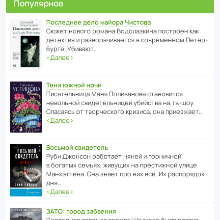
Популярное
Последнее дело майора Чистова
Сюжет нового романа Водо­ла­з­кина пост­роен как
дете­ктив и разво­ра­чи­ва­ется в совре­менном Пете­р­
бурге. Убивают…
‹
Далее
›
Тени южной ночи
Писа­тель­ница Маня Поли­ва­нова стано­вится
невольной свиде­тель­ницей убийства на тв-шоу.
Спасаясь от твор­че­с­кого кризиса, она приезжает…
‹
Далее
›
Восьмой свидетель
Руби Джонсон рабо­тает няней и горни­чной
в богатых семьях, живущих на прес­ти­жной улице
Манх­эт­тена. Она знает про них всё. Их распо­рядок
дня…
‹
Далее
›
ЗАТО: город забвения
После­дняя легенда города Шелково была расска­