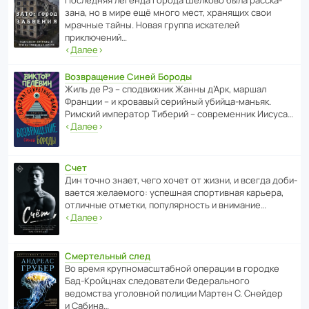
зана, но в мире ещё много мест, хранящих свои
мрачные тайны. Новая группа иска­телей
приключений…
‹
Далее
›
Возвращение Синей Бороды
Жиль де Рэ – спод­ви­жник Жанны д’Арк, маршал
Франции – и кровавый серийный убийца-маньяк.
Римский импе­ратор Тиберий – совре­менник Иисуса…
‹
Далее
›
Счет
Дин точно знает, чего хочет от жизни, и всегда доби­
ва­ется жела­е­мого: успе­шная спор­ти­вная карьера,
отли­чные отметки, попу­ля­р­ность и внимание…
‹
Далее
›
Смертельный след
Во время круп­но­мас­ш­та­бной операции в городке
Бад‑Крой­цнах следо­ва­тели Феде­раль­ного
ведомства уголо­вной полиции Мартен С. Снейдер
и Сабина…