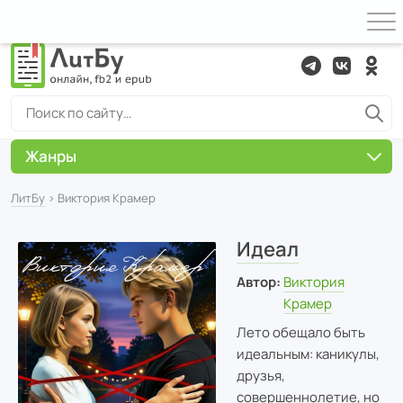
Жанры
ЛитБу
› Виктория Крамер
Идеал
Автор:
Виктория
Крамер
Лето обещало быть
идеальным: каникулы,
друзья,
совершеннолетие, но