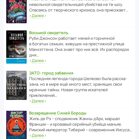
невольной свиде­тель­ницей убийства на тв-шоу.
Спасаясь от твор­че­с­кого кризиса, она приезжает…
‹
Далее
›
Восьмой свидетель
Руби Джонсон рабо­тает няней и горни­чной
в богатых семьях, живущих на прес­ти­жной улице
Манх­эт­тена. Она знает про них всё. Их распо­рядок
дня…
‹
Далее
›
ЗАТО: город забвения
После­дняя легенда города Шелково была расска­
зана, но в мире ещё много мест, хранящих свои
мрачные тайны. Новая группа иска­телей
приключений…
‹
Далее
›
Возвращение Синей Бороды
Жиль де Рэ – спод­ви­жник Жанны д’Арк, маршал
Франции – и кровавый серийный убийца-маньяк.
Римский импе­ратор Тиберий – совре­менник Иисуса…
‹
Далее
›