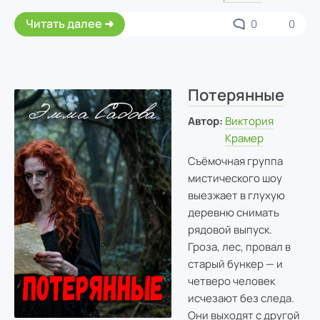
Читать далее
0
0
Потерянные
Автор:
Виктория
Крамер
Съёмочная группа
мистического шоу
выезжает в глухую
деревню снимать
рядовой выпуск.
Гроза, лес, провал в
старый бункер — и
четверо человек
исчезают без следа.
Они выходят с другой