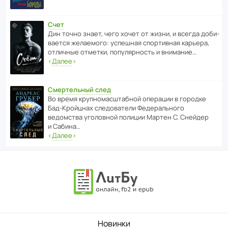
Счет
Дин точно знает, чего хочет от жизни, и всегда доби­
ва­ется жела­е­мого: успе­шная спор­ти­вная карьера,
отли­чные отметки, попу­ля­р­ность и внимание…
‹
Далее
›
Смертельный след
Во время круп­но­мас­ш­та­бной операции в городке
Бад‑Крой­цнах следо­ва­тели Феде­раль­ного
ведомства уголо­вной полиции Мартен С. Снейдер
и Сабина…
‹
Далее
›
Новинки