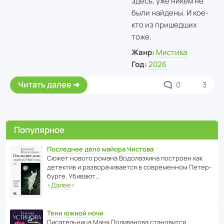
здесь, уже никем не
были найдены. И кое-
кто из пришедших
тоже.
Жанр:
Мистика
Год:
2026
Читать далее
0
3
Популярное
Последнее дело майора Чистова
Сюжет нового романа Водо­ла­з­кина пост­роен как
дете­ктив и разво­ра­чи­ва­ется в совре­менном Пете­р­
бурге. Убивают…
‹
Далее
›
Тени южной ночи
Писа­тель­ница Маня Поли­ва­нова стано­вится