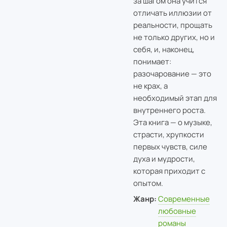
за шагом она учится
отличать иллюзии от
реальности, прощать
не только других, но и
себя, и, наконец,
понимает:
разочарование — это
не крах, а
необходимый этап для
внутреннего роста.
Эта книга — о музыке,
страсти, хрупкости
первых чувств, силе
духа и мудрости,
которая приходит с
опытом.
Жанр:
Современные
любовные
романы