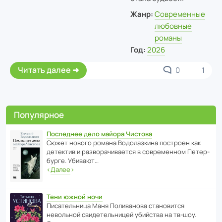
Жанр:
Современные
любовные
романы
Год:
2026
Читать далее
0
1
Популярное
Последнее дело майора Чистова
Сюжет нового романа Водо­ла­з­кина пост­роен как
дете­ктив и разво­ра­чи­ва­ется в совре­менном Пете­р­
бурге. Убивают…
‹
Далее
›
Тени южной ночи
Писа­тель­ница Маня Поли­ва­нова стано­вится
невольной свиде­тель­ницей убийства на тв-шоу.