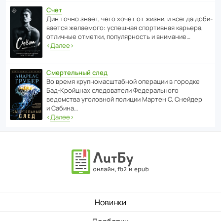
Счет
Дин точно знает, чего хочет от жизни, и всегда доби­
ва­ется жела­е­мого: успе­шная спор­ти­вная карьера,
отли­чные отметки, попу­ля­р­ность и внимание…
‹
Далее
›
Смертельный след
Во время круп­но­мас­ш­та­бной операции в городке
Бад‑Крой­цнах следо­ва­тели Феде­раль­ного
ведомства уголо­вной полиции Мартен С. Снейдер
и Сабина…
‹
Далее
›
Новинки