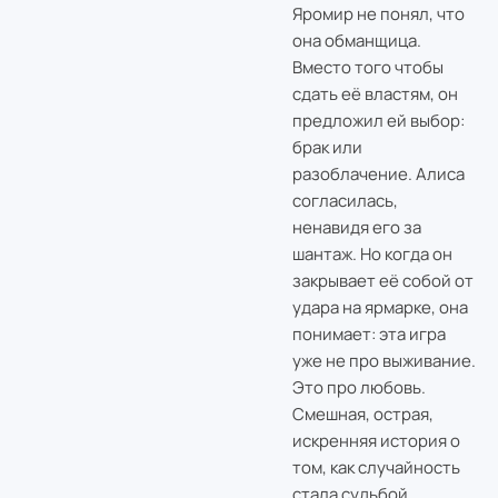
Яромир не понял, что
она обманщица.
Вместо того чтобы
сдать её властям, он
предложил ей выбор:
брак или
разоблачение. Алиса
согласилась,
ненавидя его за
шантаж. Но когда он
закрывает её собой от
удара на ярмарке, она
понимает: эта игра
уже не про выживание.
Это про любовь.
Смешная, острая,
искренняя история о
том, как случайность
стала судьбой.