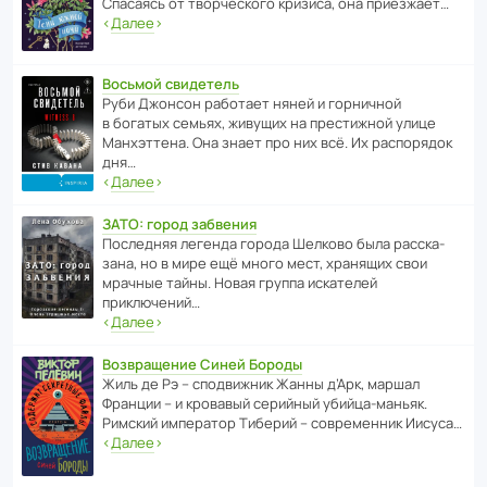
Спасаясь от твор­че­с­кого кризиса, она приезжает…
‹
Далее
›
Восьмой свидетель
Руби Джонсон рабо­тает няней и горни­чной
в богатых семьях, живущих на прес­ти­жной улице
Манх­эт­тена. Она знает про них всё. Их распо­рядок
дня…
‹
Далее
›
ЗАТО: город забвения
После­дняя легенда города Шелково была расска­
зана, но в мире ещё много мест, хранящих свои
мрачные тайны. Новая группа иска­телей
приключений…
‹
Далее
›
Возвращение Синей Бороды
Жиль де Рэ – спод­ви­жник Жанны д’Арк, маршал
Франции – и кровавый серийный убийца-маньяк.
Римский импе­ратор Тиберий – совре­менник Иисуса…
‹
Далее
›