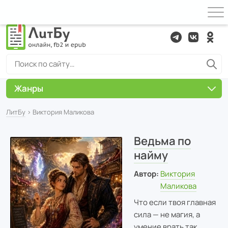
Жанры
ЛитБу
› Виктория Маликова
Ведьма по
найму
Автор:
Виктория
Маликова
Что если твоя главная
сила — не магия, а
умение врать так,