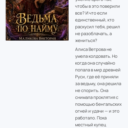
чтобы в это поверили
все? И что если
единственный, кто
раскусил тебя, решил
не разоблачать, а
жениться?
Алиса Ветрова не
умела колдовать. Но
когда она случайно
попала в мир древней
Руси, где её приняли
за ведьму, она решила
не спорить. Она
снимала проклятия с
помощью бенгальских
огней и удачи — и это
работало. Пока
местный купец