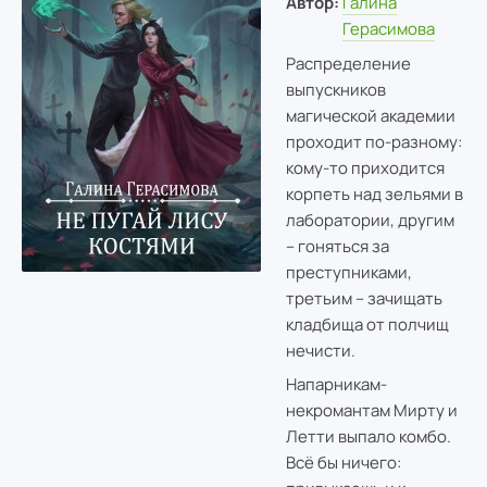
Автор:
Галина
Герасимова
Распределение
выпускников
магической академии
проходит по-разному:
кому-то приходится
корпеть над зельями в
лаборатории, другим
– гоняться за
преступниками,
третьим – зачищать
кладбища от полчищ
нечисти.
Напарникам-
некромантам Мирту и
Летти выпало комбо.
Всё бы ничего: