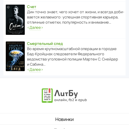
Счет
Дин точно знает, чего хочет от жизни, и всегда доби­
ва­ется жела­е­мого: успе­шная спор­ти­вная карьера,
отли­чные отметки, попу­ля­р­ность и внимание…
‹
Далее
›
Смертельный след
Во время круп­но­мас­ш­та­бной операции в городке
Бад‑Крой­цнах следо­ва­тели Феде­раль­ного
ведомства уголо­вной полиции Мартен С. Снейдер
и Сабина…
‹
Далее
›
Новинки