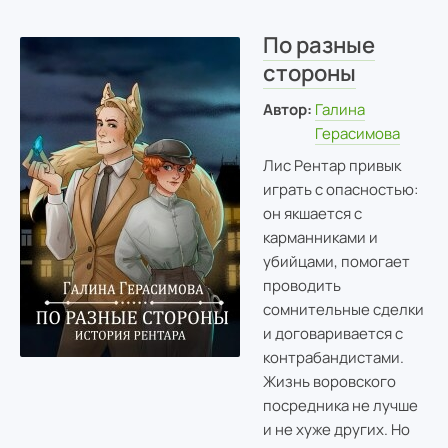
По разные
стороны
Автор:
Галина
Герасимова
Лис Рентар привык
играть с опасностью:
он якшается с
карманниками и
убийцами, помогает
проводить
сомнительные сделки
и договаривается с
контрабандистами.
Жизнь воровского
посредника не лучше
и не хуже других. Но