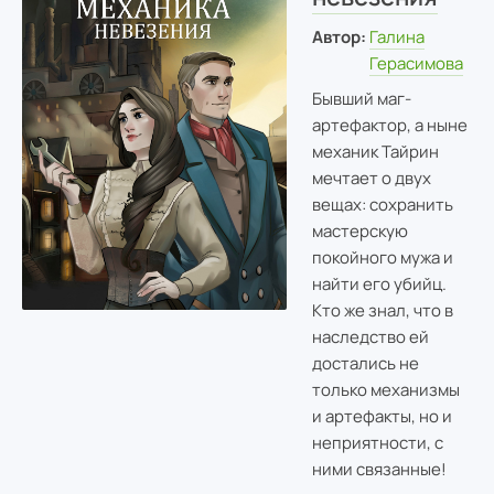
Автор:
Галина
Герасимова
Бывший маг-
артефактор, а ныне
механик Тайрин
мечтает о двух
вещах: сохранить
мастерскую
покойного мужа и
найти его убийц.
Кто же знал, что в
наследство ей
достались не
только механизмы
и артефакты, но и
неприятности, с
ними связанные!