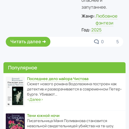
опаснее и
запутаннее.
Жанр:
Любовное
фэнтези
Год:
2025
Читать далее
0
5
Популярное
Последнее дело майора Чистова
Сюжет нового романа Водо­ла­з­кина пост­роен как
дете­ктив и разво­ра­чи­ва­ется в совре­менном Пете­р­
бурге. Убивают…
‹
Далее
›
Тени южной ночи
Писа­тель­ница Маня Поли­ва­нова стано­вится
невольной свиде­тель­ницей убийства на тв-шоу.