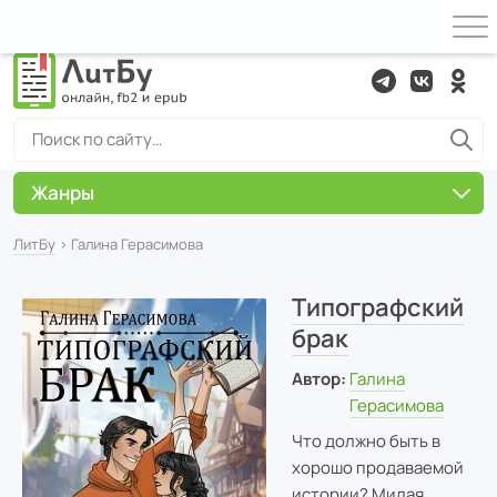
Жанры
ЛитБу
› Галина Герасимова
Типографский
брак
Автор:
Галина
Герасимова
Что должно быть в
хорошо продаваемой
истории? Милая