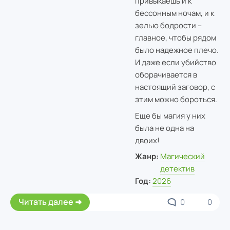
привыкаешь и к
бессонным ночам, и к
зелью бодрости –
главное, чтобы рядом
было надежное плечо.
И даже если убийство
оборачивается в
настоящий заговор, с
этим можно бороться.
Еще бы магия у них
была не одна на
двоих!
Жанр:
Магический
детектив
Год:
2026
Читать далее
0
0