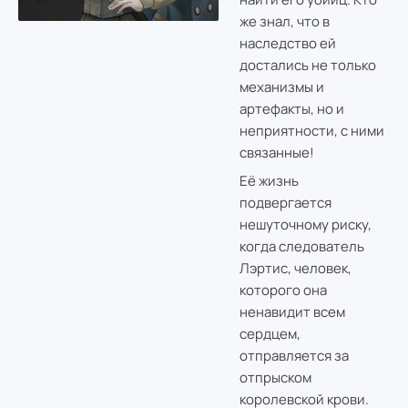
же знал, что в
наследство ей
достались не только
механизмы и
артефакты, но и
неприятности, с ними
связанные!
Её жизнь
подвергается
нешуточному риску,
когда следователь
Лэртис, человек,
которого она
ненавидит всем
сердцем,
отправляется за
отпрыском
королевской крови.