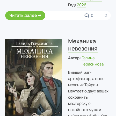
Год:
2026
Читать далее
0
2
Механика
невезения
Автор:
Галина
Герасимова
Бывший маг-
артефактор, а ныне
механик Тайрин
мечтает о двух вещах:
сохранить
мастерскую
покойного мужа и
найти его убийц. Кто