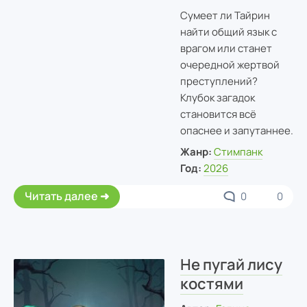
Сумеет ли Тайрин
найти общий язык с
врагом или станет
очередной жертвой
преступлений?
Клубок загадок
становится всё
опаснее и запутаннее.
Жанр:
Cтимпанк
Год:
2026
Читать далее
0
0
Не пугай лису
костями