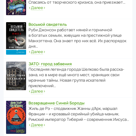
Спасаясь от твор­че­с­кого кризиса, она приезжает…
‹
Далее
›
Восьмой свидетель
Руби Джонсон рабо­тает няней и горни­чной
в богатых семьях, живущих на прес­ти­жной улице
Манх­эт­тена. Она знает про них всё. Их распо­рядок
дня…
‹
Далее
›
ЗАТО: город забвения
После­дняя легенда города Шелково была расска­
зана, но в мире ещё много мест, хранящих свои
мрачные тайны. Новая группа иска­телей
приключений…
‹
Далее
›
Возвращение Синей Бороды
Жиль де Рэ – спод­ви­жник Жанны д’Арк, маршал
Франции – и кровавый серийный убийца-маньяк.
Римский импе­ратор Тиберий – совре­менник Иисуса…
‹
Далее
›