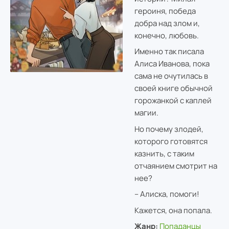
героиня, победа
добра над злом и,
конечно, любовь.
Именно так писала
Алиса Иванова, пока
сама не очутилась в
своей книге обычной
горожанкой с каплей
магии.
Но почему злодей,
которого готовятся
казнить, с таким
отчаянием смотрит на
нее?
– Алиска, помоги!
Кажется, она попала.
Жанр:
Попаданцы