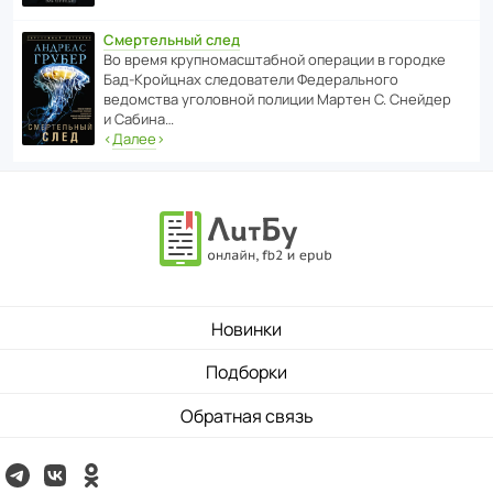
Смертельный след
Во время круп­но­мас­ш­та­бной операции в городке
Бад‑Крой­цнах следо­ва­тели Феде­раль­ного
ведомства уголо­вной полиции Мартен С. Снейдер
и Сабина…
‹
Далее
›
Новинки
Подборки
Обратная связь