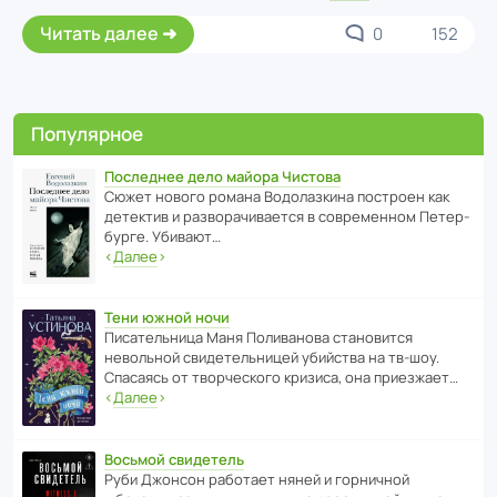
Читать далее
0
152
Популярное
Последнее дело майора Чистова
Сюжет нового романа Водо­ла­з­кина пост­роен как
дете­ктив и разво­ра­чи­ва­ется в совре­менном Пете­р­
бурге. Убивают…
‹
Далее
›
Тени южной ночи
Писа­тель­ница Маня Поли­ва­нова стано­вится
невольной свиде­тель­ницей убийства на тв-шоу.
Спасаясь от твор­че­с­кого кризиса, она приезжает…
‹
Далее
›
Восьмой свидетель
Руби Джонсон рабо­тает няней и горни­чной