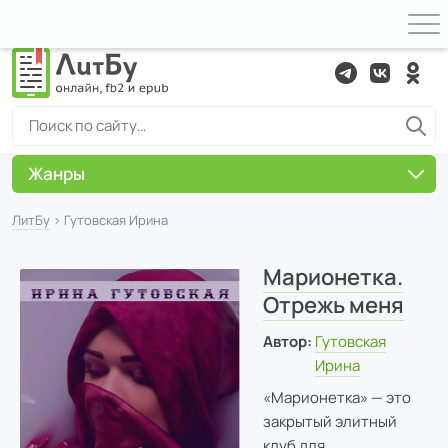
Жанры
ЛитБу
› Гутовская Ирина
Марионетка.
Отрежь меня
Автор:
Гутовская
Ирина
«Марионетка» — это
закрытый элитный
клуб для