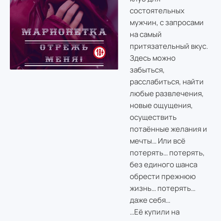
состоятельных
мужчин, с запросами
на самый
притязательный вкус.
Здесь можно
забыться,
расслабиться, найти
любые развлечения,
новые ощущения,
осуществить
потаённые желания и
мечты… Или всё
потерять… потерять,
без единого шанса
обрести прежнюю
жизнь… потерять…
даже себя…
…Её купили на