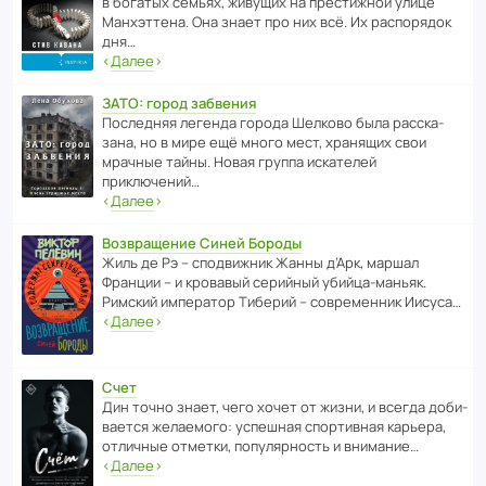
в богатых семьях, живущих на прес­ти­жной улице
Манх­эт­тена. Она знает про них всё. Их распо­рядок
дня…
‹
Далее
›
ЗАТО: город забвения
После­дняя легенда города Шелково была расска­
зана, но в мире ещё много мест, хранящих свои
мрачные тайны. Новая группа иска­телей
приключений…
‹
Далее
›
Возвращение Синей Бороды
Жиль де Рэ – спод­ви­жник Жанны д’Арк, маршал
Франции – и кровавый серийный убийца-маньяк.
Римский импе­ратор Тиберий – совре­менник Иисуса…
‹
Далее
›
Счет
Дин точно знает, чего хочет от жизни, и всегда доби­
ва­ется жела­е­мого: успе­шная спор­ти­вная карьера,
отли­чные отметки, попу­ля­р­ность и внимание…
‹
Далее
›