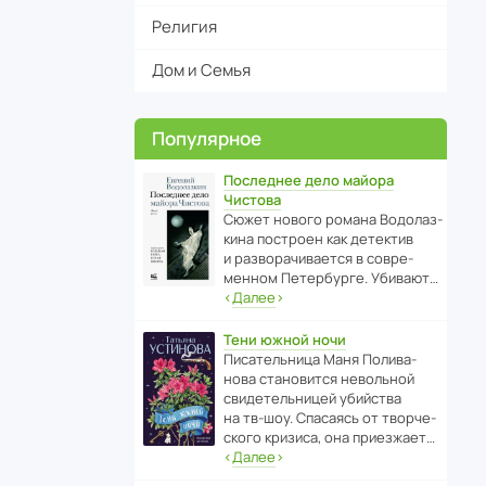
Религия
Дом и Семья
Популярное
Последнее дело майора
Чистова
Сюжет нового романа Водо­ла­з­
кина пост­роен как дете­ктив
и разво­ра­чи­ва­ется в совре­
менном Пете­р­бурге. Убивают…
‹
Далее
›
Тени южной ночи
Писа­тель­ница Маня Поли­ва­
нова стано­вится невольной
свиде­тель­ницей убийства
на тв-шоу. Спасаясь от твор­че­
с­кого кризиса, она приезжает…
‹
Далее
›