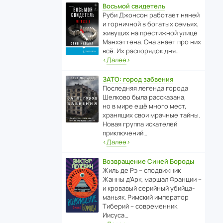
Восьмой свидетель
Руби Джонсон рабо­тает няней
и горни­чной в богатых семьях,
живущих на прес­ти­жной улице
Манх­эт­тена. Она знает про них
всё. Их распо­рядок дня…
‹
Далее
›
ЗАТО: город забвения
После­дняя легенда города
Шелково была расска­зана,
но в мире ещё много мест,
хранящих свои мрачные тайны.
Новая группа иска­телей
приключений…
‹
Далее
›
Возвращение Синей Бороды
Жиль де Рэ – спод­ви­жник
Жанны д’Арк, маршал Франции –
и кровавый серийный убийца-
маньяк. Римский импе­ратор
Тиберий – совре­менник
Иисуса…