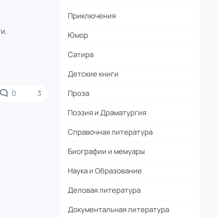
Приключения
и.
Юмор
Сатира
Детские книги
0
3
Проза
Поэзия и Драматургия
Справочная литература
Биографии и мемуары
Наука и Образование
Деловая литература
Документальная литература