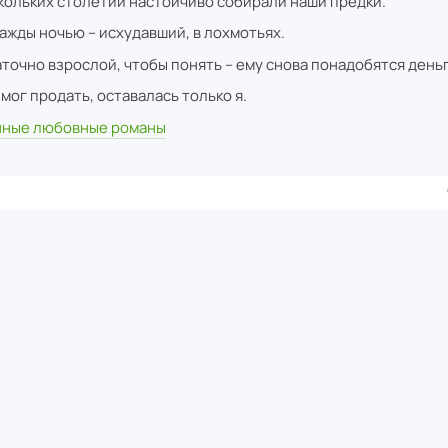
ольких столетий настойчиво собирали наши предки.
ажды ночью – исхудавший, в лохмотьях.
аточно взрослой, чтобы понять – ему снова понадобятся деньг
н мог продать, оставалась только я.
ные любовные романы