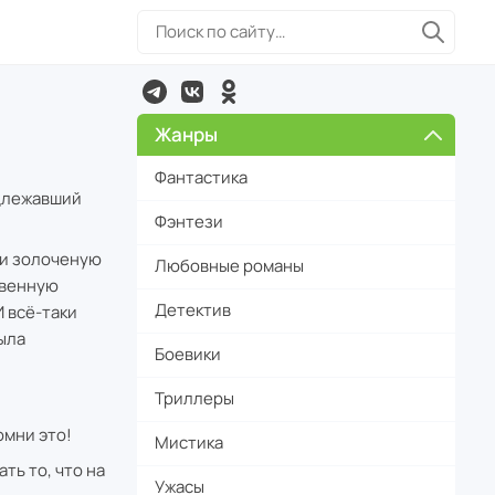
Жанры
Фантастика
адлежавший
Фэнтези
 и золоченую
Любовные романы
твенную
Детектив
 всё-таки
ыла
Боевики
Триллеры
омни это!
Мистика
ть то, что на
Ужасы