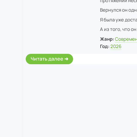
протяжении неск
Вернулся он одн
Я была уже дост
А из того, что о
Жанр:
Современ
Год:
2026
Читать далее