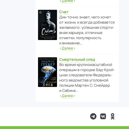
‹
Далее
›
Счет
Дин точно знает, чего хочет
от жизни, и всегда доби­ва­ется
жела­е­мого: успе­шная спор­ти­
вная карьера, отли­чные
отметки, попу­ля­р­ность
и внимание…
‹
Далее
›
Смертельный след
Во время круп­но­мас­ш­та­бной
операции в городке Бад‑Крой­
цнах следо­ва­тели Феде­раль­
ного ведомства уголо­вной
полиции Мартен С. Снейдер
и Сабина…
‹
Далее
›