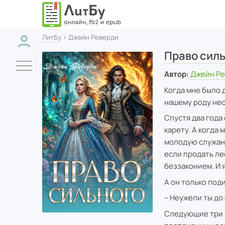
ЛитБу
› Джейн Реверди
Право сил
Автор:
Джейн Р
Когда мне было 
нашему роду нес
Спустя два года
карету. А когда
молодую служанк
если продать ле
беззаконием. И я
А он только под
– Неужели ты до 
Следующие три го