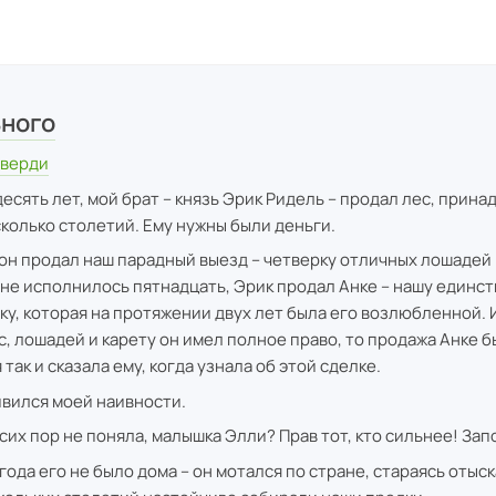
ьного
еверди
десять лет, мой брат – князь Эрик Ридель – продал лес, прин
колько столетий. Ему нужны были деньги.
 он продал наш парадный выезд – четверку отличных лошадей
 мне исполнилось пятнадцать, Эрик продал Анке – нашу единс
у, которая на протяжении двух лет была его возлюбленной. И
с, лошадей и карету он имел полное право, то продажа Анке б
 так и сказала ему, когда узнала об этой сделке.
ивился моей наивности.
сих пор не поняла, малышка Элли? Прав тот, кто сильнее! Зап
да его не было дома – он мотался по стране, стараясь отыска