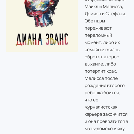
Майкл и Мелисса,
Дэмиэн и Стефани.
Обе пары
переживают
переломный
момент: либо их
семейная жизнь
обретет второе
дыхание, либо
потерпит крах.
Мелисса после
рождения второго
ребенка боится,
что ее
журналистская
карьера закончится
и она превратится в
мать-домохозяйку.