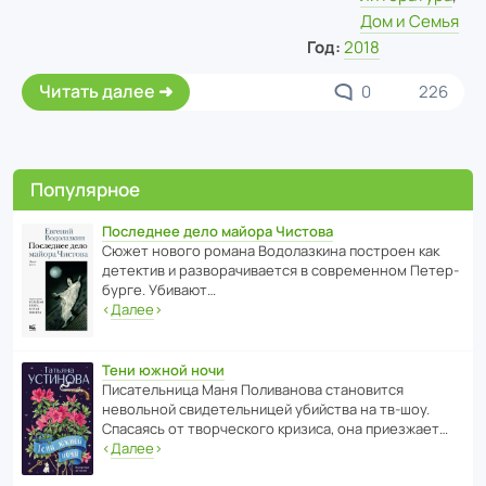
Дом и Семья
Год:
2018
Читать далее
0
226
Популярное
Последнее дело майора Чистова
Сюжет нового романа Водо­ла­з­кина пост­роен как
дете­ктив и разво­ра­чи­ва­ется в совре­менном Пете­р­
бурге. Убивают…
‹
Далее
›
Тени южной ночи
Писа­тель­ница Маня Поли­ва­нова стано­вится
невольной свиде­тель­ницей убийства на тв-шоу.
Спасаясь от твор­че­с­кого кризиса, она приезжает…
‹
Далее
›