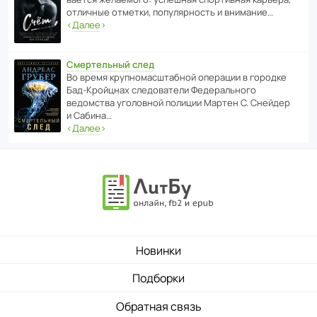
отли­чные отметки, попу­ля­р­ность и внимание…
‹
Далее
›
Смертельный след
Во время круп­но­мас­ш­та­бной операции в городке
Бад‑Крой­цнах следо­ва­тели Феде­раль­ного
ведомства уголо­вной полиции Мартен С. Снейдер
и Сабина…
‹
Далее
›
Новинки
Подборки
Обратная связь