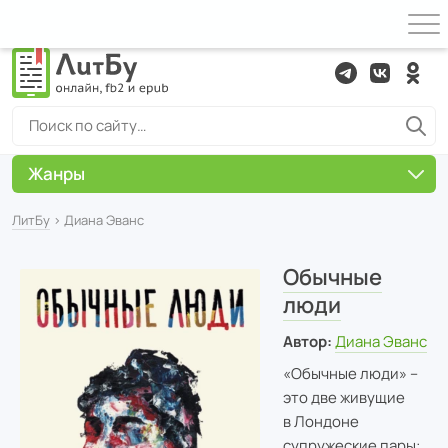
Жанры
ЛитБу
› Диана Эванс
Обычные
люди
Автор:
Диана Эванс
«Обычные люди» –
это две живущие
в Лондоне
супружеские пары: