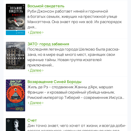
Восьмой свидетель
Руби Джонсон рабо­тает няней и горни­чной
в богатых семьях, живущих на прес­ти­жной улице
Манх­эт­тена. Она знает про них всё. Их распо­рядок
дня…
‹
Далее
›
ЗАТО: город забвения
После­дняя легенда города Шелково была расска­
зана, но в мире ещё много мест, хранящих свои
мрачные тайны. Новая группа иска­телей
приключений…
‹
Далее
›
Возвращение Синей Бороды
Жиль де Рэ – спод­ви­жник Жанны д’Арк, маршал
Франции – и кровавый серийный убийца-маньяк.
Римский импе­ратор Тиберий – совре­менник Иисуса…
‹
Далее
›
Счет
Дин точно знает, чего хочет от жизни, и всегда доби­
ва­ется жела­е­мого: успе­шная спор­ти­вная карьера,