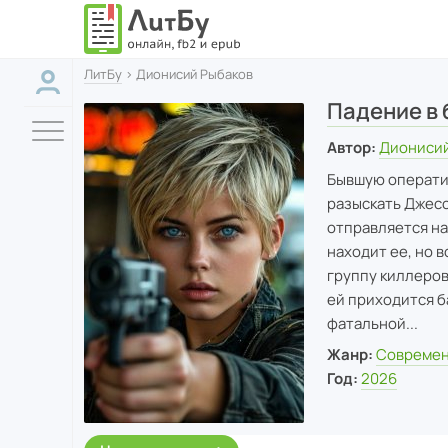
ЛитБу
› Дионисий Рыбаков
Падение в 
Автор:
Дионисий
Бывшую оператив
разыскать Джесси
отправляется на
находит ее, но 
группу киллеров
ей приходится б
фатальной...
Жанр:
Современ
Год:
2026