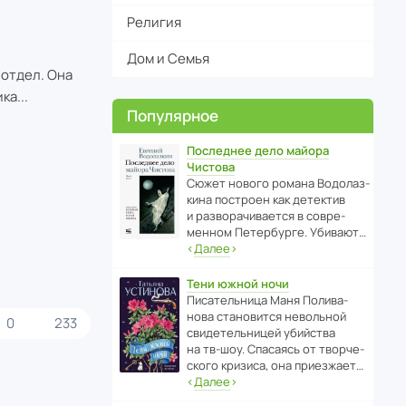
Религия
Дом и Семья
отдел. Она
ка...
Популярное
Последнее дело майора
Чистова
Сюжет нового романа Водо­ла­з­
кина пост­роен как дете­ктив
и разво­ра­чи­ва­ется в совре­
менном Пете­р­бурге. Убивают…
‹
Далее
›
Тени южной ночи
Писа­тель­ница Маня Поли­ва­
нова стано­вится невольной
0
233
свиде­тель­ницей убийства
на тв-шоу. Спасаясь от твор­че­
с­кого кризиса, она приезжает…
‹
Далее
›