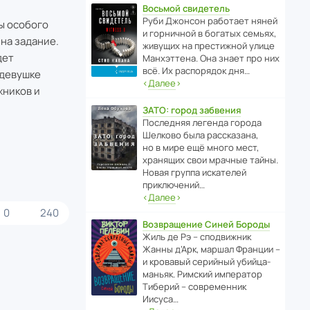
Восьмой свидетель
Руби Джонсон рабо­тает няней
ы особого
и горни­чной в богатых семьях,
 на задание.
живущих на прес­ти­жной улице
дет
Манх­эт­тена. Она знает про них
всё. Их распо­рядок дня…
 девушке
‹
Далее
›
жников и
ЗАТО: город забвения
После­дняя легенда города
Шелково была расска­зана,
но в мире ещё много мест,
хранящих свои мрачные тайны.
Новая группа иска­телей
приключений…
‹
Далее
›
0
240
Возвращение Синей Бороды
Жиль де Рэ – спод­ви­жник
Жанны д’Арк, маршал Франции –
и кровавый серийный убийца-
маньяк. Римский импе­ратор
Тиберий – совре­менник
Иисуса…