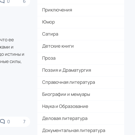
0
6
Приключения
Юмор
Сатира
что ее
Детские книги
ками и
до истины и
Проза
вные силы,
Поэзия и Драматургия
Справочная литература
Биографии и мемуары
Наука и Образование
Деловая литература
0
7
Документальная литература