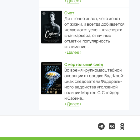
‹
Далее
›
Счет
Дин точно знает, чего хочет
от жизни, и всегда доби­ва­ется
жела­е­мого: успе­шная спор­ти­
вная карьера, отли­чные
отметки, попу­ля­р­ность
и внимание…
‹
Далее
›
Смертельный след
Во время круп­но­мас­ш­та­бной
операции в городке Бад‑Крой­
цнах следо­ва­тели Феде­раль­
ного ведомства уголо­вной
полиции Мартен С. Снейдер
и Сабина…
‹
Далее
›