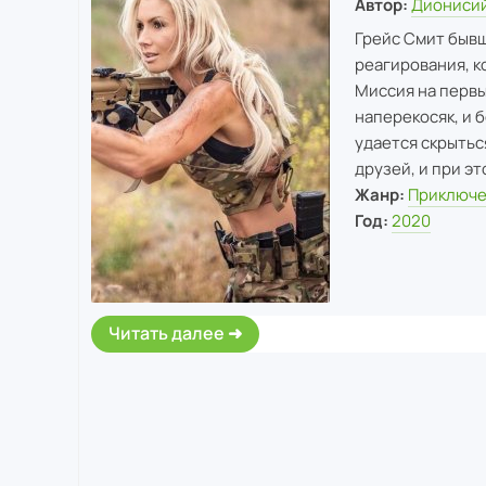
Автор:
Дионисий
Грейс Смит бывш
реагирования, к
Миссия на первы
наперекосяк, и 
удается скрытьс
друзей, и при эт
Жанр:
Приключ
Год:
2020
Читать далее