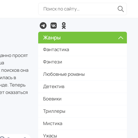
Жанры
Фантастика
данно просят
Фэнтези
ша
 поисков она
Любовные романы
илась в
нде. Теперь
Детектив
ет оказаться
Боевики
Триллеры
Мистика
Ужасы