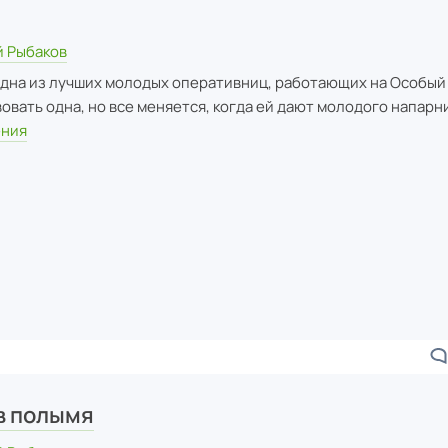
 Рыбаков
дна из лучших молодых оперативниц, работающих на Особый 
овать одна, но все меняется, когда ей дают молодого напарни
ения
 в полымя