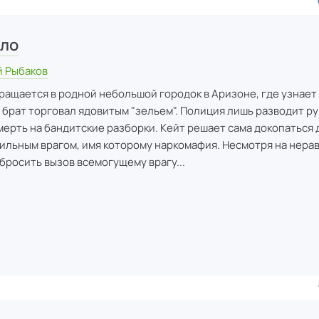
кло
 Рыбаков
ращается в родной небольшой городок в Аризоне, где узнает 
брат торговал ядовитым "зельем". Полиция лишь разводит ру
мерть на бандитские разборки. Кейт решает сама докопаться 
сильным врагом, имя которому наркомафия. Несмотря на нера
бросить вызов всемогущему врагу...