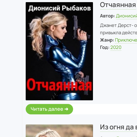
Отчаянная
Автор:
Дионисий
Джанет Дерст- о
привыкла действ
Жанр:
Приключ
Год:
2020
Читать далее
Из огня да