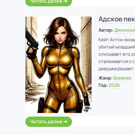
Читать далее
Адское пе
Автор:
Дионисий
Кейт Аптон возв
убитый младший 
списывает его с
сталкивается с 
девушка решает 
Жанр:
Боевики
Год:
2026
Читать далее