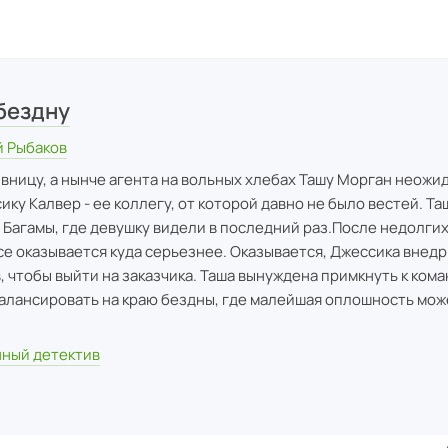
бездну
 Рыбаков
ницу, а нынче агента на вольных хлебах Ташу Морган неожи
ку Калвер - ее коллегу, от которой давно не было вестей. Та
 Багамы, где девушку видели в последний раз.После недолгих
все оказывается куда серьезнее. Оказывается, Джессика внедр
, чтобы выйти на заказчика. Таша вынуждена примкнуть к кома
алансировать на краю бездны, где малейшая оплошность мож
ный детектив