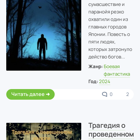
сумасшествие и
паранойя резко
охватили один из
главных городов
Японии. Повесть о
пяти людях,
которых затронуло
действо богов...
Жанр:
Боевая
фантастика
Год:
2024
Читать далее
0
2
Трагедия о
проведенном