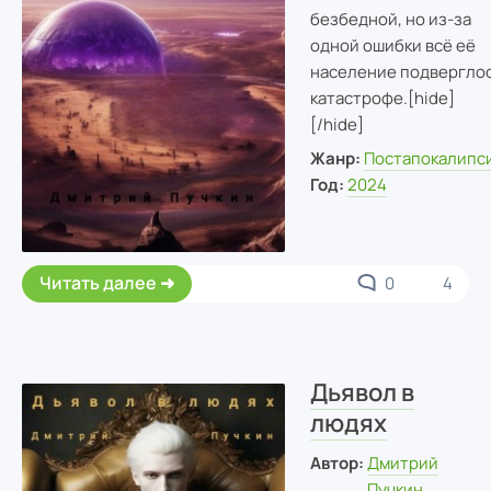
безбедной, но из-за
одной ошибки всё её
население подвергло
катастрофе.[hide]
[/hide]
Жанр:
Постапокалипс
Год:
2024
Читать далее
0
4
Дьявол в
людях
Автор:
Дмитрий
Пучкин