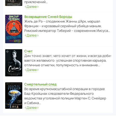
приключений…
‹
Далее
›
Возвращение Синей Бороды
Жиль де Рэ – спод­ви­жник Жанны д’Арк, маршал
Франции – и кровавый серийный убийца-маньяк.
Римский импе­ратор Тиберий – совре­менник Иисуса…
‹
Далее
›
Счет
Дин точно знает, чего хочет от жизни, и всегда доби­
ва­ется жела­е­мого: успе­шная спор­ти­вная карьера,
отли­чные отметки, попу­ля­р­ность и внимание…
‹
Далее
›
Смертельный след
Во время круп­но­мас­ш­та­бной операции в городке
Бад‑Крой­цнах следо­ва­тели Феде­раль­ного
ведомства уголо­вной полиции Мартен С. Снейдер
и Сабина…
‹
Далее
›