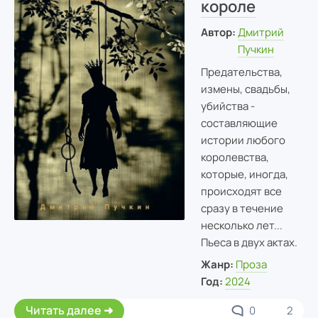
короле
Автор:
Дмитрий
Пучкин
Предательства,
измены, свадьбы,
убийства -
составляющие
истории любого
королевства,
которые, иногда,
происходят все
сразу в течение
несколько лет...
Пьеса в двух актах.
Жанр:
Проза
Год:
2024
Читать далее
0
2