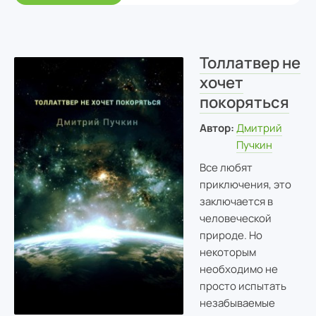
Толлатвер не
хочет
покоряться
Автор:
Дмитрий
Пучкин
Все любят
приключения, это
заключается в
человеческой
природе. Но
некоторым
необходимо не
просто испытать
незабываемые