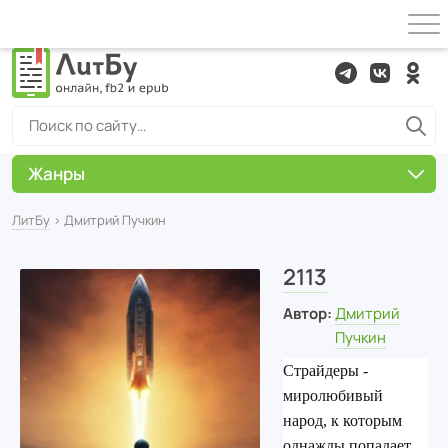
Жанры
ЛитБу
› Дмитрий Пучкин
2113
Автор:
Дмитрий
Пучкин
Страйдеры -
миролюбивый
народ, к которым
однажды попадает