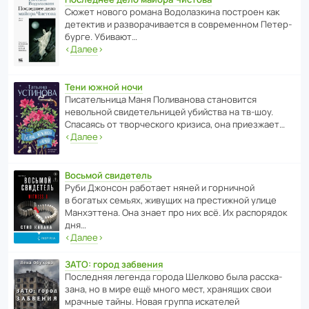
Сюжет нового романа Водо­ла­з­кина пост­роен как
дете­ктив и разво­ра­чи­ва­ется в совре­менном Пете­р­
бурге. Убивают…
‹
Далее
›
Тени южной ночи
Писа­тель­ница Маня Поли­ва­нова стано­вится
невольной свиде­тель­ницей убийства на тв-шоу.
Спасаясь от твор­че­с­кого кризиса, она приезжает…
‹
Далее
›
Восьмой свидетель
Руби Джонсон рабо­тает няней и горни­чной
в богатых семьях, живущих на прес­ти­жной улице
Манх­эт­тена. Она знает про них всё. Их распо­рядок
дня…
‹
Далее
›
ЗАТО: город забвения
После­дняя легенда города Шелково была расска­
зана, но в мире ещё много мест, хранящих свои
мрачные тайны. Новая группа иска­телей