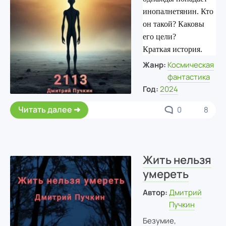
инопалнетянин. Кто
он такой? Каковы
его цели?
Краткая история.
Жанр:
Космическая
фантастика
Год:
2024
Читать далее
0
8
Жить нельзя
умереть
Автор:
Дмитрий
Пучкин
Безумие,