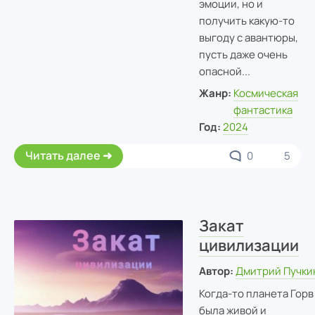
эмоции, но и
получить какую-то
выгоду с авантюры,
пусть даже очень
опасной...
Жанр:
Космическая
фантастика
Год:
2024
Читать далее
0
5
Закат
цивилизации
Автор:
Дмитрий Пучки
Когда-то планета Горв
была живой и