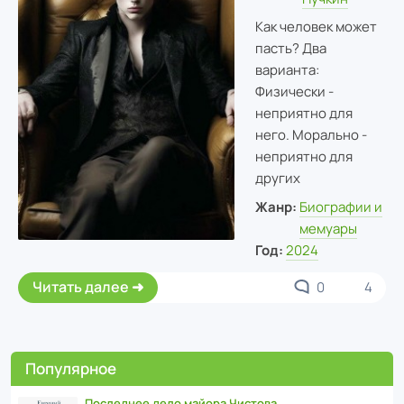
Как человек может
пасть? Два
варианта:
Физически -
неприятно для
него. Морально -
неприятно для
других
Жанр:
Биографии и
мемуары
Год:
2024
Читать далее
0
4
Популярное
Последнее дело майора Чистова