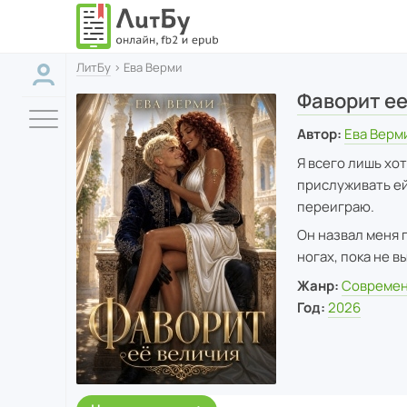
ЛитБу
› Ева Верми
Фаворит ее
Автор:
Ева Верм
Я всего лишь хо
прислуживать ей
переиграю.
Он назвал меня г
ногах, пока не 
Жанр:
Современ
Год:
2026