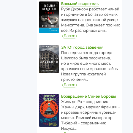
Восьмой свидетель
Руби Джонсон рабо­тает няней
и горни­чной в богатых семьях,
живущих на прес­ти­жной улице
Манх­эт­тена. Она знает про них
всё. Их распо­рядок дня…
‹
Далее
›
ЗАТО: город забвения
После­дняя легенда города
Шелково была расска­зана,
но в мире ещё много мест,
хранящих свои мрачные тайны.
Новая группа иска­телей
приключений…
‹
Далее
›
Возвращение Синей Бороды
Жиль де Рэ – спод­ви­жник
Жанны д’Арк, маршал Франции –
и кровавый серийный убийца-
маньяк. Римский импе­ратор
Тиберий – совре­менник
Иисуса…