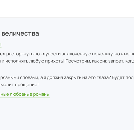
 величества
и
тел расторгнуть по глупости заключенную помолвку, но я не 
 и исполнять любую прихоть! Посмотрим, как она запоет, когд
рязными словами, а я должна закрыть на это глаза? Будет пол
вымолит прощение!
ные любовные романы