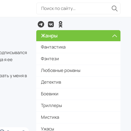
Жанры
Фантастика
подписывался
Фэнтези
а я ее
Любовные романы
зать у меня в
Детектив
Боевики
Триллеры
Мистика
Ужасы