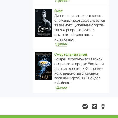
‹
Далее
›
Счет
Дин точно знает, чего хочет
от жизни, и всегда доби­ва­ется
жела­е­мого: успе­шная спор­ти­
вная карьера, отли­чные
отметки, попу­ля­р­ность
и внимание…
‹
Далее
›
Смертельный след
Во время круп­но­мас­ш­та­бной
операции в городке Бад‑Крой­
цнах следо­ва­тели Феде­раль­
ного ведомства уголо­вной
полиции Мартен С. Снейдер
и Сабина…
‹
Далее
›