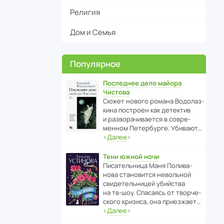
Религия
Дом и Семья
Популярное
Последнее дело майора
Чистова
Сюжет нового романа Водо­ла­з­
кина пост­роен как дете­ктив
и разво­ра­чи­ва­ется в совре­
менном Пете­р­бурге. Убивают…
‹
Далее
›
Тени южной ночи
Писа­тель­ница Маня Поли­ва­
нова стано­вится невольной
свиде­тель­ницей убийства
на тв-шоу. Спасаясь от твор­че­
с­кого кризиса, она приезжает…
‹
Далее
›