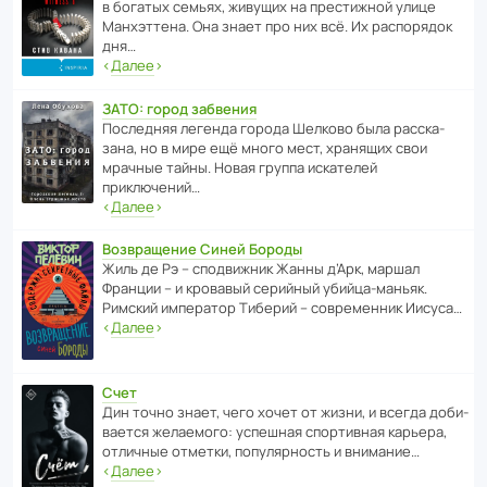
в богатых семьях, живущих на прес­ти­жной улице
Манх­эт­тена. Она знает про них всё. Их распо­рядок
дня…
‹
Далее
›
ЗАТО: город забвения
После­дняя легенда города Шелково была расска­
зана, но в мире ещё много мест, хранящих свои
мрачные тайны. Новая группа иска­телей
приключений…
‹
Далее
›
Возвращение Синей Бороды
Жиль де Рэ – спод­ви­жник Жанны д’Арк, маршал
Франции – и кровавый серийный убийца-маньяк.
Римский импе­ратор Тиберий – совре­менник Иисуса…
‹
Далее
›
Счет
Дин точно знает, чего хочет от жизни, и всегда доби­
ва­ется жела­е­мого: успе­шная спор­ти­вная карьера,
отли­чные отметки, попу­ля­р­ность и внимание…
‹
Далее
›