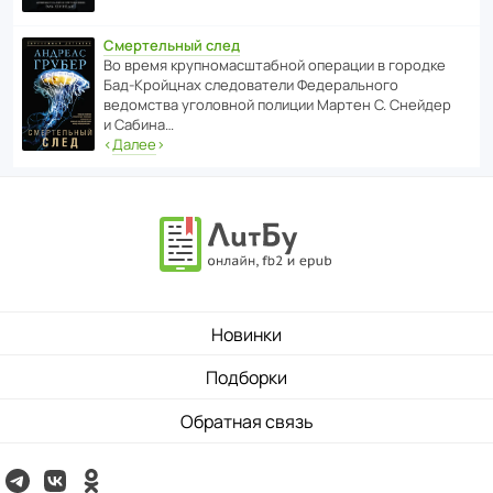
Смертельный след
Во время круп­но­мас­ш­та­бной операции в городке
Бад‑Крой­цнах следо­ва­тели Феде­раль­ного
ведомства уголо­вной полиции Мартен С. Снейдер
и Сабина…
‹
Далее
›
Новинки
Подборки
Обратная связь