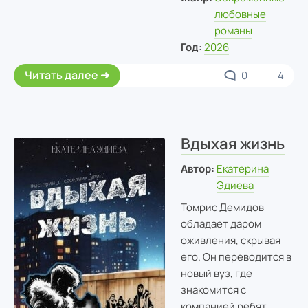
любовные
романы
Год:
2026
Читать далее
0
4
Вдыхая жизнь
Автор:
Екатерина
Эдиева
Томрис Демидов
обладает даром
оживления, скрывая
его. Он переводится в
новый вуз, где
знакомится с
компанией ребят.