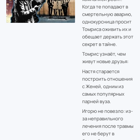
Когда те попадают в
смертельную аварию,
однокурсница просит
Томриса оживить их и
обещает держать этот
секрет в тайне.
Томрис узнаёт, чем
живут новые друзья:
Настя старается
построить отношения
с Женей, одним из
самых популярных
парней вуза.
Игорю не повезло: из-
за неправильного
лечения после травмы
его не берут в