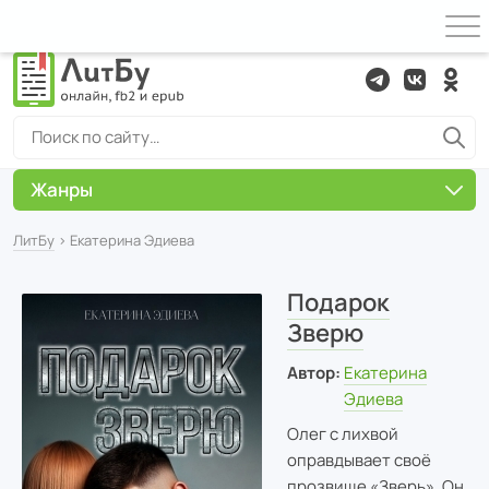
Жанры
ЛитБу
› Екатерина Эдиева
Подарок
Зверю
Автор:
Екатерина
Эдиева
Олег с лихвой
оправдывает своё
прозвище «Зверь». Он