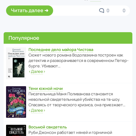
Читать далее
0
0
Популярное
Последнее дело майора Чистова
Сюжет нового романа Водо­ла­з­кина пост­роен как
дете­ктив и разво­ра­чи­ва­ется в совре­менном Пете­р­
бурге. Убивают…
‹
Далее
›
Тени южной ночи
Писа­тель­ница Маня Поли­ва­нова стано­вится
невольной свиде­тель­ницей убийства на тв-шоу.
Спасаясь от твор­че­с­кого кризиса, она приезжает…
‹
Далее
›
Восьмой свидетель
Руби Джонсон рабо­тает няней и горни­чной