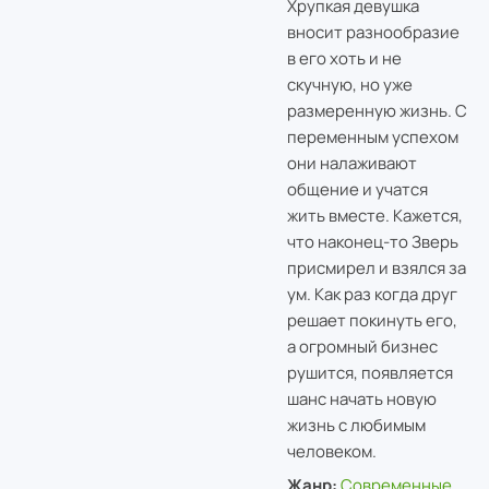
Хрупкая девушка
вносит разнообразие
в его хоть и не
скучную, но уже
размеренную жизнь. С
переменным успехом
они налаживают
общение и учатся
жить вместе. Кажется,
что наконец-то Зверь
присмирел и взялся за
ум. Как раз когда друг
решает покинуть его,
а огромный бизнес
рушится, появляется
шанс начать новую
жизнь с любимым
человеком.
Жанр:
Современные