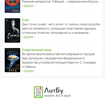
Римский импе­ратор Тиберий – совре­менник Иисуса…
‹
Далее
›
Счет
Дин точно знает, чего хочет от жизни, и всегда доби­
ва­ется жела­е­мого: успе­шная спор­ти­вная карьера,
отли­чные отметки, попу­ля­р­ность и внимание…
‹
Далее
›
Смертельный след
Во время круп­но­мас­ш­та­бной операции в городке
Бад‑Крой­цнах следо­ва­тели Феде­раль­ного
ведомства уголо­вной полиции Мартен С. Снейдер
и Сабина…
‹
Далее
›