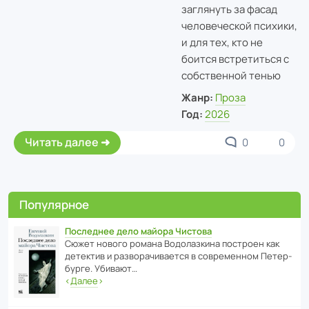
заглянуть за фасад
человеческой психики,
и для тех, кто не
боится встретиться с
собственной тенью
Жанр:
Проза
Год:
2026
Читать далее
0
0
Популярное
Последнее дело майора Чистова
Сюжет нового романа Водо­ла­з­кина пост­роен как
дете­ктив и разво­ра­чи­ва­ется в совре­менном Пете­р­
бурге. Убивают…
‹
Далее
›