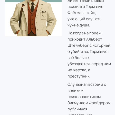
живёт талантливый
психиатр Германус
Флёгельштейн,
умеющий слушать
чужие души.
Но когда на приём
приходит Альберт
Штейнберг с историей
о убийстве, Германус
всё больше
убеждается: перед ним
не жертва, а
преступник.
Случайная встреча с
великим
психоаналитиком
Зигмундом Фрейдером,
публичная