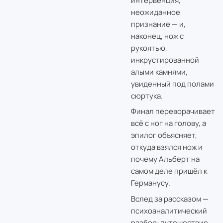
интервенция,
неожиданное
признание — и,
наконец, нож с
рукоятью,
инкрустированной
алыми камнями,
увиденный под полами
сюртука.
Финал переворачивает
всё с ног на голову, а
эпилог объясняет,
откуда взялся нож и
почему Альберт на
самом деле пришёл к
Германусу.
Вслед за рассказом —
психоаналитический
разбор: путешествие