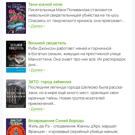
Тени южной ночи
Писа­тель­ница Маня Поли­ва­нова стано­вится
невольной свиде­тель­ницей убийства на тв-шоу.
Спасаясь от твор­че­с­кого кризиса, она приезжает…
‹
Далее
›
Восьмой свидетель
Руби Джонсон рабо­тает няней и горни­чной
в богатых семьях, живущих на прес­ти­жной улице
Манх­эт­тена. Она знает про них всё. Их распо­рядок
дня…
‹
Далее
›
ЗАТО: город забвения
После­дняя легенда города Шелково была расска­
зана, но в мире ещё много мест, хранящих свои
мрачные тайны. Новая группа иска­телей
приключений…
‹
Далее
›
Возвращение Синей Бороды
Жиль де Рэ – спод­ви­жник Жанны д’Арк, маршал
Франции – и кровавый серийный убийца-маньяк.