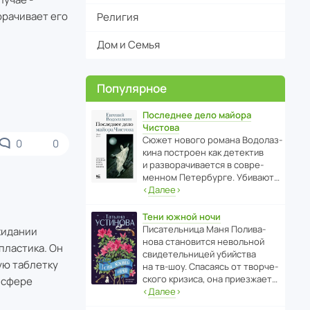
орачивает его
Религия
Дом и Семья
Популярное
Последнее дело майора
Чистова
Сюжет нового романа Водо­ла­з­
0
0
кина пост­роен как дете­ктив
и разво­ра­чи­ва­ется в совре­
менном Пете­р­бурге. Убивают…
‹
Далее
›
Тени южной ночи
Писа­тель­ница Маня Поли­ва­
жидании
нова стано­вится невольной
пластика. Он
свиде­тель­ницей убийства
ую таблетку
на тв-шоу. Спасаясь от твор­че­
с­кого кризиса, она приезжает…
 сфере
‹
Далее
›