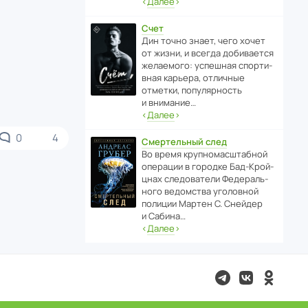
‹
Далее
›
Счет
Дин точно знает, чего хочет
от жизни, и всегда доби­ва­ется
жела­е­мого: успе­шная спор­ти­
вная карьера, отли­чные
отметки, попу­ля­р­ность
и внимание…
‹
Далее
›
0
4
Смертельный след
Во время круп­но­мас­ш­та­бной
операции в городке Бад‑Крой­
цнах следо­ва­тели Феде­раль­
ного ведомства уголо­вной
полиции Мартен С. Снейдер
и Сабина…
‹
Далее
›