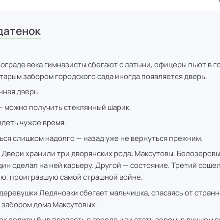
датенок
ограде века гимназисты сбегают с латыни, офицеры пьют в 
 старым забором городского сада иногда появляется дверь.
ная дверь.
— можно получить стеклянный шарик.
идеть чужое время.
ься слишком надолго — назад уже не вернуться прежним.
 Двери хранили три дворянских рода: Максутовы, Белозеровы
ин сделал на ней карьеру. Другой — состояние. Третий сошел 
ю, проигравшую самой страшной войне.
з деревушки Ледяновки сбегает мальчишка, спасаясь от странн
 забором дома Максутовых.
к должен был пропасть в городе или стать вором, в лучшем с