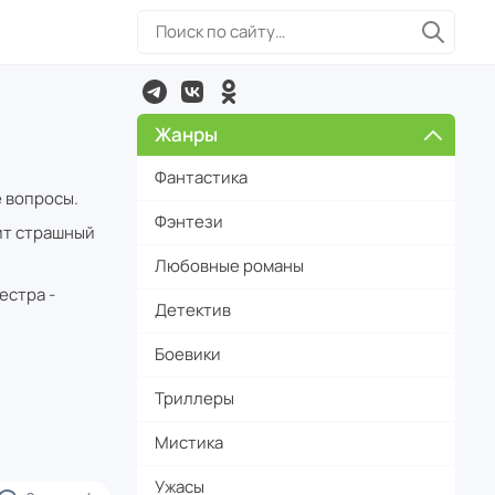
Жанры
Фантастика
е вопросы.
Фэнтези
мит страшный
Любовные романы
естра -
Детектив
Боевики
Триллеры
Мистика
Ужасы