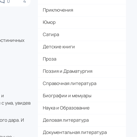
0
4
Приключения
Юмор
Сатира
гостиничных
Детские книги
Проза
Поэзия и Драматургия
Справочная литература
 и
Биографии и мемуары
с ума, увидев
Наука и Образование
ого дара. И
Деловая литература
Документальная литература
лучае -