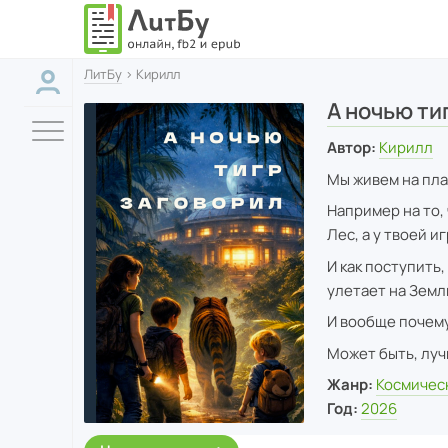
ЛитБу
› Кирилл
А ночью ти
Автор:
Кирилл
Мы живем на план
Например на то,
Лес, а у твоей и
И как поступить,
улетает на Зем
И вообще почему
Может быть, луч
Жанр:
Космичес
Год:
2026