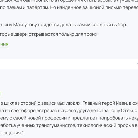
 по лавкам и папертям. Но найденное за иконой письмо перев
нтину Максутову придется делать самый сложный выбор.
торые двери открываются только для троих.
ения
л
з цикла историй о зависимых людях. Главный герой Иван, в о
а на светофоре встречает своего друга детства Гошу Стекло
 ему о своей новой профессии и предлагает попробовать нек
работка ученных трансгуманистов, технологический прорыв в
гащения.".