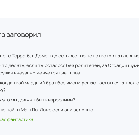
гр заговорил
ете Терра-6, в Доме, где есть все- но нет ответов на главны
 что делать, если ты осталсся без родителей, за Оградой шу
грушки внезапно меняется цвет глаз.
 когда твой младший брат без имени решает остаться, а твоя с
лю?
 это мы должны быть взрослыми?..
ше найти Ма и Па. Даже если они зеленые
кая фантастика