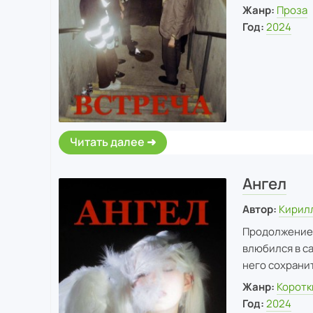
Жанр:
Проза
Год:
2024
Читать далее
Ангел
Автор:
Кирил
Продолжение ц
влюбился в са
него сохранит
Жанр:
Коротк
Год:
2024