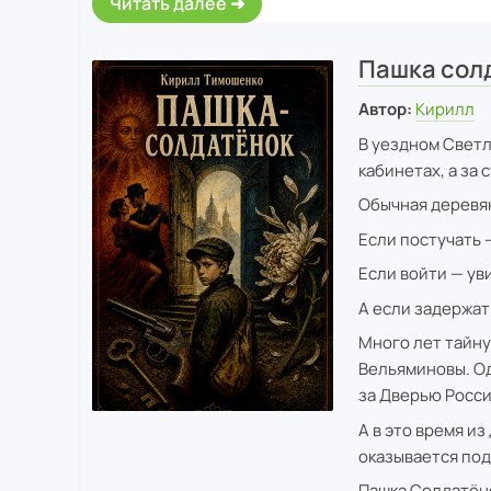
Читать далее
Пашка сол
Автор:
Кирилл
В уездном Светл
кабинетах, а за
Обычная деревян
Если постучать 
Если войти — ув
А если задержат
Много лет тайну
Вельяминовы. Од
за Дверью Росси
А в это время и
оказывается под
Пашка Солдатёно