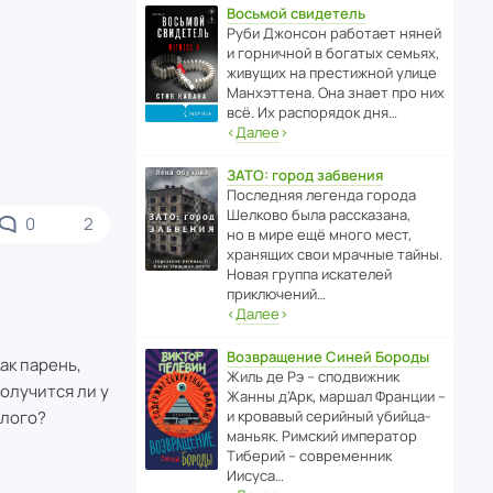
Восьмой свидетель
Руби Джонсон рабо­тает няней
и горни­чной в богатых семьях,
живущих на прес­ти­жной улице
Манх­эт­тена. Она знает про них
всё. Их распо­рядок дня…
‹
Далее
›
ЗАТО: город забвения
После­дняя легенда города
Шелково была расска­зана,
0
2
но в мире ещё много мест,
хранящих свои мрачные тайны.
Новая группа иска­телей
приключений…
‹
Далее
›
Возвращение Синей Бороды
ак парень,
Жиль де Рэ – спод­ви­жник
олучится ли у
Жанны д’Арк, маршал Франции –
шлого?
и кровавый серийный убийца-
маньяк. Римский импе­ратор
Тиберий – совре­менник
Иисуса…