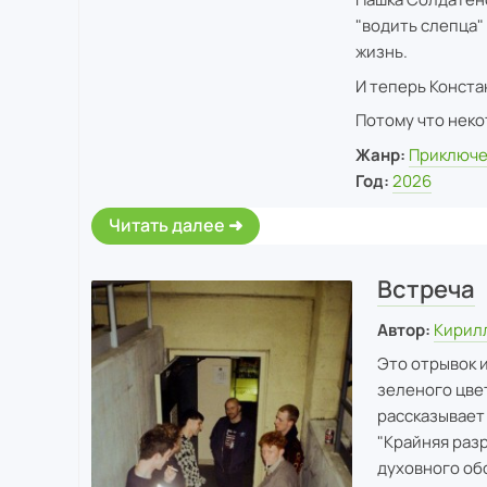
"водить слепца"
жизнь.
И теперь Конста
Потому что неко
Жанр:
Приключ
Год:
2026
Читать далее
Встреча
Автор:
Кирил
Это отрывок и
зеленого цвет
рассказывает
"Крайняя раз
духовного обо