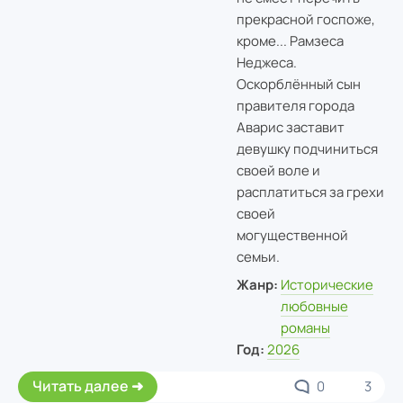
прекрасной госпоже,
кроме... Рамзеса
Неджеса.
Оскорблённый сын
правителя города
Аварис заставит
девушку подчиниться
своей воле и
расплатиться за грехи
своей
могущественной
семьи.
Жанр:
Исторические
любовные
романы
Год:
2026
Читать далее
0
3