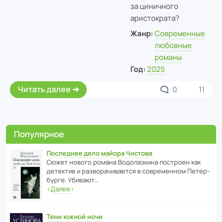
за циничного
аристократа?
Жанр:
Современные
любовные
романы
Год:
2025
Читать далее
0
11
Популярное
Последнее дело майора Чистова
Сюжет нового романа Водо­ла­з­кина пост­роен как
дете­ктив и разво­ра­чи­ва­ется в совре­менном Пете­р­
бурге. Убивают…
‹
Далее
›
Тени южной ночи