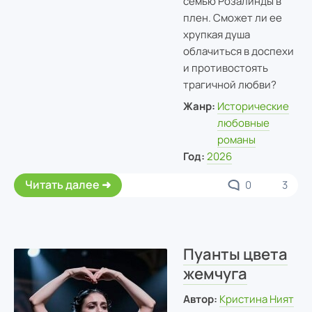
семью Розалинды в
плен. Сможет ли ее
хрупкая душа
облачиться в доспехи
и противостоять
трагичной любви?
Жанр:
Исторические
любовные
романы
Год:
2026
Читать далее
0
3
Пуанты цвета
жемчуга
Автор:
Кристина Ният