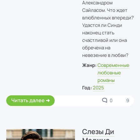
Александром
Сайласом. Что ждет
влюбленных впереди?
Удастся ли Синди
наконец стать
счастливой или она
обречена на
невезение в любви?
Жанр:
Современные
любовные
романы
Год:
2025
Читать далее
0
9
Слезы Ди