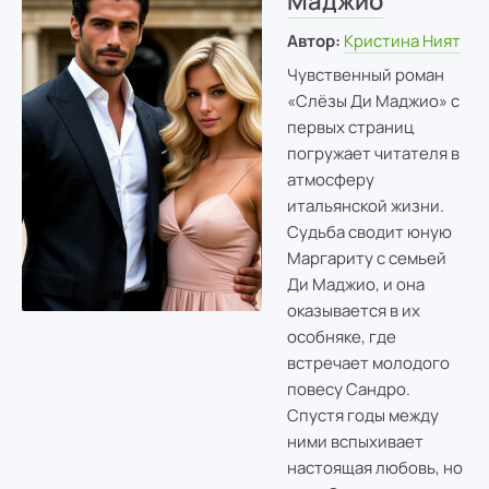
Маджио
Автор:
Кристина Ният
Чувственный роман
«Слёзы Ди Маджио» с
первых страниц
погружает читателя в
атмосферу
итальянской жизни.
Судьба сводит юную
Маргариту с семьей
Ди Маджио, и она
оказывается в их
особняке, где
встречает молодого
повесу Сандро.
Спустя годы между
ними вспыхивает
настоящая любовь, но