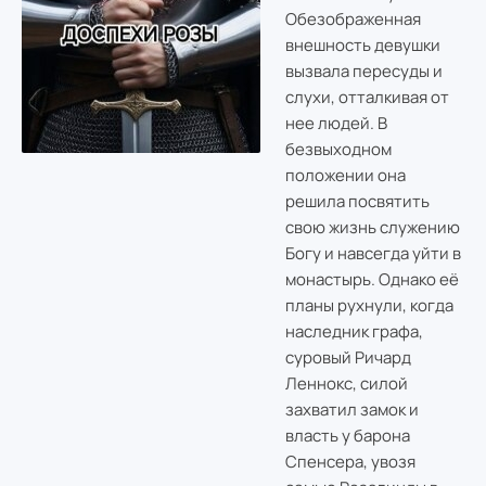
Обезображенная
внешность девушки
вызвала пересуды и
слухи, отталкивая от
нее людей. В
безвыходном
положении она
решила посвятить
свою жизнь служению
Богу и навсегда уйти в
монастырь. Однако её
планы рухнули, когда
наследник графа,
суровый Ричард
Леннокс, силой
захватил замок и
власть у барона
Спенсера, увозя