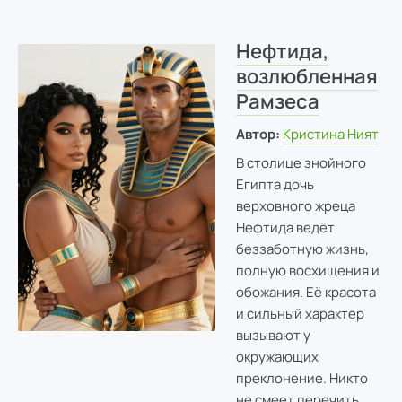
Нефтида,
возлюбленная
Рамзеса
Автор:
Кристина Ният
В столице знойного
Египта дочь
верховного жреца
Нефтида ведёт
беззаботную жизнь,
полную восхищения и
обожания. Её красота
и сильный характер
вызывают у
окружающих
преклонение. Никто
не смеет перечить