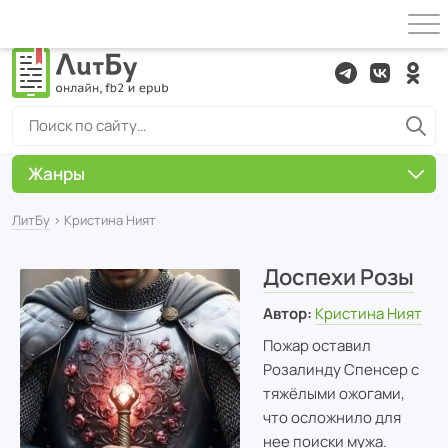
Жанры
ЛитБу
› Кристина Ният
Доспехи Розы
Автор:
Кристина Ният
Пожар оставил
Розалинду Спенсер с
тяжёлыми ожогами,
что осложнило для
нее поиски мужа.