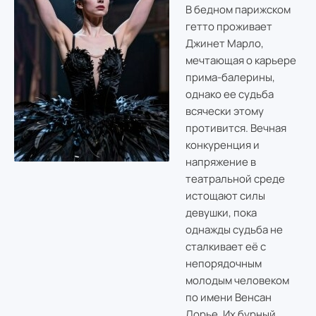
В бедном парижском
гетто проживает
Джинет Марло,
мечтающая о карьере
прима-балерины,
однако ее судьба
всячески этому
противится. Вечная
конкуренция и
напряжение в
театральной среде
истощают силы
девушки, пока
однажды судьба не
сталкивает её с
непорядочным
молодым человеком
по имени Венсан
Лорье. Их бурный