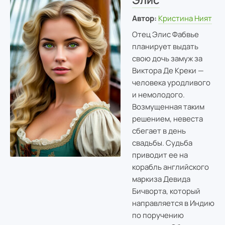
Элис
Автор:
Кристина Ният
Отец Элис Фабвье
планирует выдать
свою дочь замуж за
Виктора Де Креки —
человека уродливого
и немолодого.
Возмущенная таким
решением, невеста
сбегает в день
свадьбы. Судьба
приводит ее на
корабль английского
маркиза Девида
Бичворта, который
направляется в Индию
по поручению