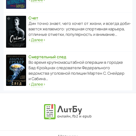
Счет
Дин точно знает, чего хочет от жизни, и всегда доби­
ва­ется жела­е­мого: успе­шная спор­ти­вная карьера,
отли­чные отметки, попу­ля­р­ность и внимание…
‹
Далее
›
Смертельный след
Во время круп­но­мас­ш­та­бной операции в городке
Бад‑Крой­цнах следо­ва­тели Феде­раль­ного
ведомства уголо­вной полиции Мартен С. Снейдер
и Сабина…
‹
Далее
›