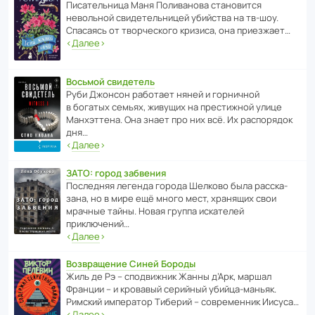
Писа­тель­ница Маня Поли­ва­нова стано­вится
невольной свиде­тель­ницей убийства на тв-шоу.
Спасаясь от твор­че­с­кого кризиса, она приезжает…
‹
Далее
›
Восьмой свидетель
Руби Джонсон рабо­тает няней и горни­чной
в богатых семьях, живущих на прес­ти­жной улице
Манх­эт­тена. Она знает про них всё. Их распо­рядок
дня…
‹
Далее
›
ЗАТО: город забвения
После­дняя легенда города Шелково была расска­
зана, но в мире ещё много мест, хранящих свои
мрачные тайны. Новая группа иска­телей
приключений…
‹
Далее
›
Возвращение Синей Бороды
Жиль де Рэ – спод­ви­жник Жанны д’Арк, маршал
Франции – и кровавый серийный убийца-маньяк.
Римский импе­ратор Тиберий – совре­менник Иисуса…
‹
Далее
›