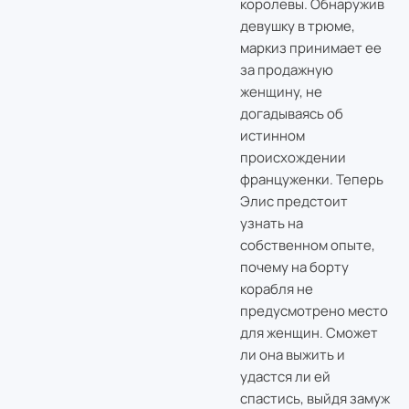
королевы. Обнаружив
девушку в трюме,
маркиз принимает ее
за продажную
женщину, не
догадываясь об
истинном
происхождении
француженки. Теперь
Элис предстоит
узнать на
собственном опыте,
почему на борту
корабля не
предусмотрено место
для женщин. Сможет
ли она выжить и
удастся ли ей
спастись, выйдя замуж