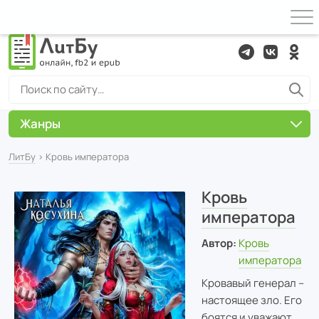
Жанры
ЛитБу
› Кровь императора
Кровь
императора
Автор:
Кровь
императора
Кровавый генерал –
настоящее зло. Его
боятся и уважают,