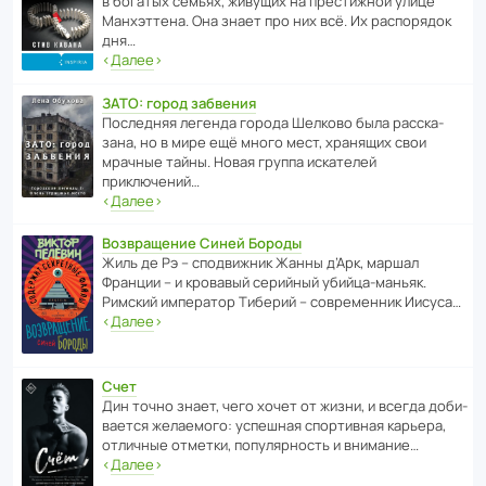
в богатых семьях, живущих на прес­ти­жной улице
Манх­эт­тена. Она знает про них всё. Их распо­рядок
дня…
‹
Далее
›
ЗАТО: город забвения
После­дняя легенда города Шелково была расска­
зана, но в мире ещё много мест, хранящих свои
мрачные тайны. Новая группа иска­телей
приключений…
‹
Далее
›
Возвращение Синей Бороды
Жиль де Рэ – спод­ви­жник Жанны д’Арк, маршал
Франции – и кровавый серийный убийца-маньяк.
Римский импе­ратор Тиберий – совре­менник Иисуса…
‹
Далее
›
Счет
Дин точно знает, чего хочет от жизни, и всегда доби­
ва­ется жела­е­мого: успе­шная спор­ти­вная карьера,
отли­чные отметки, попу­ля­р­ность и внимание…
‹
Далее
›