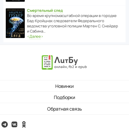
Смертельный след
Во время круп­но­мас­ш­та­бной операции в городке
Бад‑Крой­цнах следо­ва­тели Феде­раль­ного
ведомства уголо­вной полиции Мартен С. Снейдер
и Сабина…
‹
Далее
›
Новинки
Подборки
Обратная связь