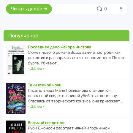
Читать далее
0
5
Популярное
Последнее дело майора Чистова
Сюжет нового романа Водо­ла­з­кина пост­роен как
дете­ктив и разво­ра­чи­ва­ется в совре­менном Пете­р­
бурге. Убивают…
‹
Далее
›
Тени южной ночи
Писа­тель­ница Маня Поли­ва­нова стано­вится
невольной свиде­тель­ницей убийства на тв-шоу.
Спасаясь от твор­че­с­кого кризиса, она приезжает…
‹
Далее
›
Восьмой свидетель
Руби Джонсон рабо­тает няней и горни­чной