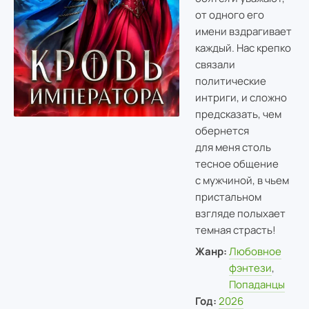
от одного его
имени вздрагивает
каждый. Нас крепко
связали
политические
интриги, и сложно
предсказать, чем
обернется
для меня столь
тесное общение
с мужчиной, в чьем
пристальном
взгляде полыхает
темная страсть!
Жанр:
Любовное
фэнтези
,
Попаданцы
Год:
2026