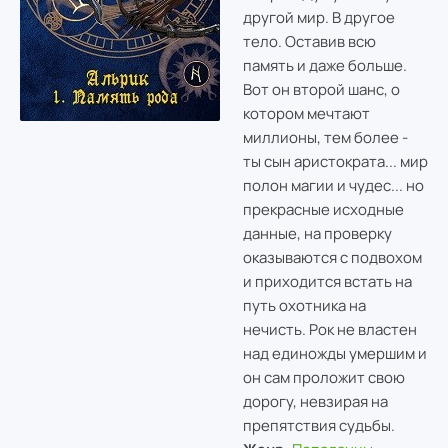
другой мир. В другое
тело. Оставив всю
память и даже больше.
Вот он второй шанс, о
котором мечтают
миллионы, тем более -
ты сын аристократа... мир
полон магии и чудес... но
прекрасные исходные
данные, на проверку
оказываются с подвохом
и приходится встать на
путь охотника на
нечисть. Рок не властен
над единожды умершим и
он сам проложит свою
дорогу, невзирая на
препятствия судьбы.