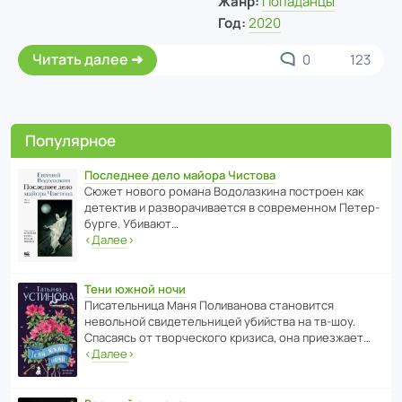
Жанр:
Попаданцы
Год:
2020
Читать далее
0
123
Популярное
Последнее дело майора Чистова
Сюжет нового романа Водо­ла­з­кина пост­роен как
дете­ктив и разво­ра­чи­ва­ется в совре­менном Пете­р­
бурге. Убивают…
‹
Далее
›
Тени южной ночи
Писа­тель­ница Маня Поли­ва­нова стано­вится
невольной свиде­тель­ницей убийства на тв-шоу.
Спасаясь от твор­че­с­кого кризиса, она приезжает…
‹
Далее
›