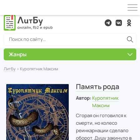
Жанры
ЛитБу
› Куропятник Максим
Память рода
Автор:
Куропятник
Максим
Сгорая он готовился к
смерти, но колесо
реинкарнации сделало
оборот. Душу закинуло в