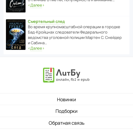
‹
Далее
›
Смертельный след
Во время круп­но­мас­ш­та­бной операции в городке
Бад‑Крой­цнах следо­ва­тели Феде­раль­ного
ведомства уголо­вной полиции Мартен С. Снейдер
и Сабина…
‹
Далее
›
Новинки
Подборки
Обратная связь