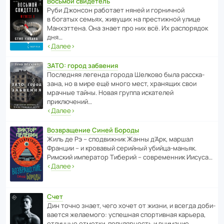
Восьмой свидетель
Руби Джонсон рабо­тает няней и горни­чной
в богатых семьях, живущих на прес­ти­жной улице
Манх­эт­тена. Она знает про них всё. Их распо­рядок
дня…
‹
Далее
›
ЗАТО: город забвения
После­дняя легенда города Шелково была расска­
зана, но в мире ещё много мест, хранящих свои
мрачные тайны. Новая группа иска­телей
приключений…
‹
Далее
›
Возвращение Синей Бороды
Жиль де Рэ – спод­ви­жник Жанны д’Арк, маршал
Франции – и кровавый серийный убийца-маньяк.
Римский импе­ратор Тиберий – совре­менник Иисуса…
‹
Далее
›
Счет
Дин точно знает, чего хочет от жизни, и всегда доби­
ва­ется жела­е­мого: успе­шная спор­ти­вная карьера,
отли­чные отметки, попу­ля­р­ность и внимание…