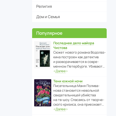
Религия
Дом и Семья
Популярное
Последнее дело майора
Чистова
Сюжет нового романа Водо­ла­з­
кина пост­роен как дете­ктив
и разво­ра­чи­ва­ется в совре­
менном Пете­р­бурге. Убивают…
‹
Далее
›
Тени южной ночи
Писа­тель­ница Маня Поли­ва­
нова стано­вится невольной
свиде­тель­ницей убийства
на тв-шоу. Спасаясь от твор­че­
с­кого кризиса, она приезжает…
‹
Далее
›