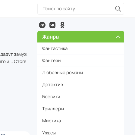
Жанры
Фантастика
ыдадут замуж
Фэнтези
о и... Стоп!
Любовные романы
Детектив
Боевики
Триллеры
Мистика
Ужасы