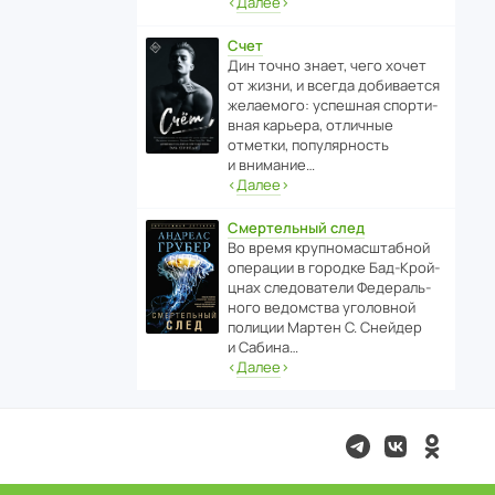
‹
Далее
›
Счет
Дин точно знает, чего хочет
от жизни, и всегда доби­ва­ется
жела­е­мого: успе­шная спор­ти­
вная карьера, отли­чные
отметки, попу­ля­р­ность
и внимание…
‹
Далее
›
Смертельный след
Во время круп­но­мас­ш­та­бной
операции в городке Бад‑Крой­
цнах следо­ва­тели Феде­раль­
ного ведомства уголо­вной
полиции Мартен С. Снейдер
и Сабина…
‹
Далее
›