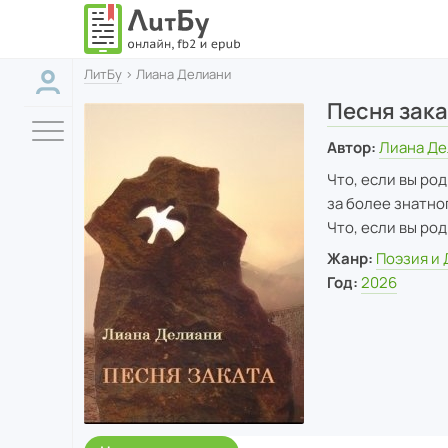
ЛитБу
› Лиана Делиани
Песня зак
Автор:
Лиана Д
Что, если вы род
за более знатног
Что, если вы ро
Жанр:
Поэзия и
Год:
2026