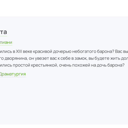
ата
елиани
ились в XIII веке красивой дочерью небогатого барона? Вас в
о дворянина, он увезет вас к себе в замок, вы будете жить долг
дились простой крестьянкой, очень похожей на дочь барона?
 Драматургия