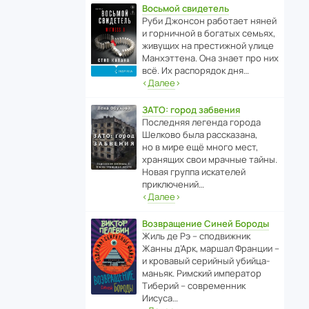
Восьмой свидетель
Руби Джонсон рабо­тает няней
и горни­чной в богатых семьях,
живущих на прес­ти­жной улице
Манх­эт­тена. Она знает про них
всё. Их распо­рядок дня…
‹
Далее
›
ЗАТО: город забвения
После­дняя легенда города
Шелково была расска­зана,
но в мире ещё много мест,
хранящих свои мрачные тайны.
Новая группа иска­телей
приключений…
‹
Далее
›
Возвращение Синей Бороды
Жиль де Рэ – спод­ви­жник
Жанны д’Арк, маршал Франции –
и кровавый серийный убийца-
маньяк. Римский импе­ратор
Тиберий – совре­менник
Иисуса…