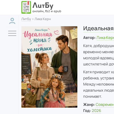
ЛитБу
› Лика Керн
Идеальная 
Автор:
Лика Кер
Катя, добродушн
временно меняет
молодой вдовец
шестилетней до
Катя приводит х
ребенка, устраи
Между неловкими
идеальных людей
понимает.
Жанр:
Современ
Год:
2026