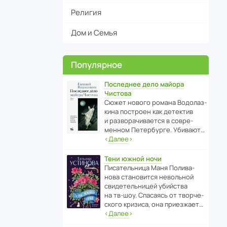
Религия
Дом и Семья
Популярное
Последнее дело майора
Чистова
Сюжет нового романа Водо­ла­з­
кина пост­роен как дете­ктив
и разво­ра­чи­ва­ется в совре­
менном Пете­р­бурге. Убивают…
‹
Далее
›
Тени южной ночи
Писа­тель­ница Маня Поли­ва­
нова стано­вится невольной
свиде­тель­ницей убийства
на тв-шоу. Спасаясь от твор­че­
с­кого кризиса, она приезжает…
‹
Далее
›