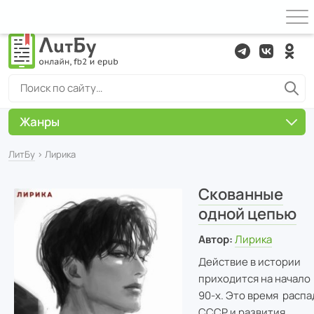
Жанры
ЛитБу
› Лирика
Скованные
одной цепью
Автор:
Лирика
Действие в истории
приходится на начало
90-х. Это время распа
СССР и развития