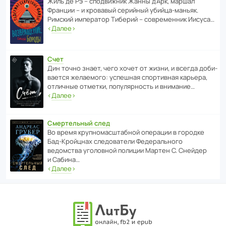
Жиль де Рэ – спод­ви­жник Жанны д’Арк, маршал
Франции – и кровавый серийный убийца-маньяк.
Римский импе­ратор Тиберий – совре­менник Иисуса…
‹
Далее
›
Счет
Дин точно знает, чего хочет от жизни, и всегда доби­
ва­ется жела­е­мого: успе­шная спор­ти­вная карьера,
отли­чные отметки, попу­ля­р­ность и внимание…
‹
Далее
›
Смертельный след
Во время круп­но­мас­ш­та­бной операции в городке
Бад‑Крой­цнах следо­ва­тели Феде­раль­ного
ведомства уголо­вной полиции Мартен С. Снейдер
и Сабина…
‹
Далее
›