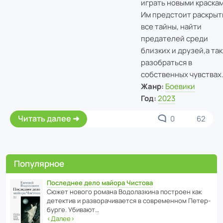
играть новыми краска
Им предстоит раскрыт
все тайны, найти
предателей среди
близких и друзей,а та
разобраться в
собственных чувствах
Жанр:
Боевики
Год:
2023
Читать далее
0
62
Популярное
Последнее дело майора Чистова
Сюжет нового романа Водо­ла­з­кина пост­роен как
дете­ктив и разво­ра­чи­ва­ется в совре­менном Пете­р­
бурге. Убивают…
‹
Далее
›