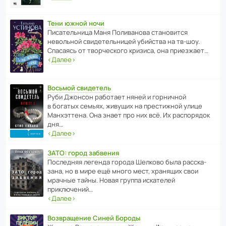
Тени южной ночи
Писа­тель­ница Маня Поли­ва­нова стано­вится
невольной свиде­тель­ницей убийства на тв-шоу.
Спасаясь от твор­че­с­кого кризиса, она приезжает…
‹
Далее
›
Восьмой свидетель
Руби Джонсон рабо­тает няней и горни­чной
в богатых семьях, живущих на прес­ти­жной улице
Манх­эт­тена. Она знает про них всё. Их распо­рядок
дня…
‹
Далее
›
ЗАТО: город забвения
После­дняя легенда города Шелково была расска­
зана, но в мире ещё много мест, хранящих свои
мрачные тайны. Новая группа иска­телей
приключений…
‹
Далее
›
Возвращение Синей Бороды