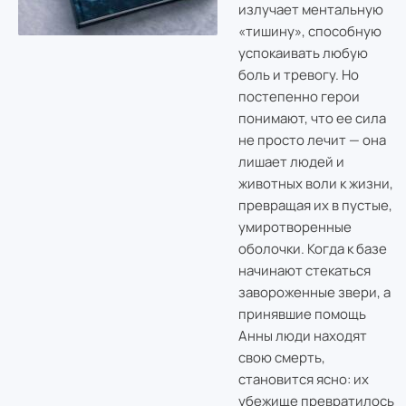
излучает ментальную
«тишину», способную
успокаивать любую
боль и тревогу. Но
постепенно герои
понимают, что ее сила
не просто лечит — она
лишает людей и
животных воли к жизни,
превращая их в пустые,
умиротворенные
оболочки. Когда к базе
начинают стекаться
завороженные звери, а
принявшие помощь
Анны люди находят
свою смерть,
становится ясно: их
убежище превратилось