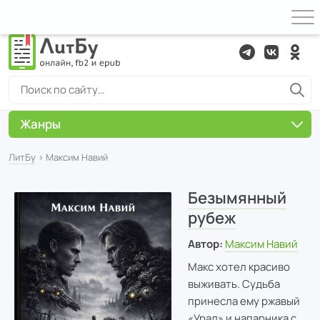
Жанры
ЛитБу
› Максим Навий
Безымянный
рубеж
Автор:
Максим Навий
Макс хотел красиво
выживать. Судьба
принесла ему ржавый
«Урал» и напарника с