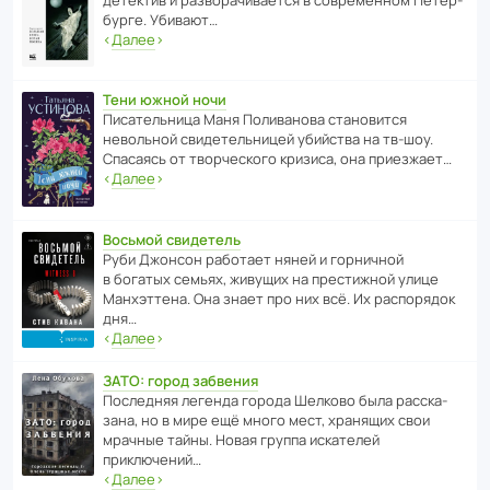
бурге. Убивают…
‹
Далее
›
Тени южной ночи
Писа­тель­ница Маня Поли­ва­нова стано­вится
невольной свиде­тель­ницей убийства на тв-шоу.
Спасаясь от твор­че­с­кого кризиса, она приезжает…
‹
Далее
›
Восьмой свидетель
Руби Джонсон рабо­тает няней и горни­чной
в богатых семьях, живущих на прес­ти­жной улице
Манх­эт­тена. Она знает про них всё. Их распо­рядок
дня…
‹
Далее
›
ЗАТО: город забвения
После­дняя легенда города Шелково была расска­
зана, но в мире ещё много мест, хранящих свои
мрачные тайны. Новая группа иска­телей
приключений…
‹
Далее
›