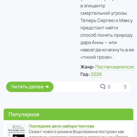
в эпицентр
смертельной угрозы.
Теперь Сергею и Максу
предстоит найти
способ понять природу
дара Анны — или
навсегда исчезнуть в ее
«тихой грозе».
Жанр:
Постапокалипсис
Год:
2026
Читать далее
0
3
Популярное
Последнее дело майора Чистова
Сюжет нового романа Водо­ла­з­кина пост­роен как
дете­ктив и разво­ра­чи­ва­ется в совре­менном Пете­р­