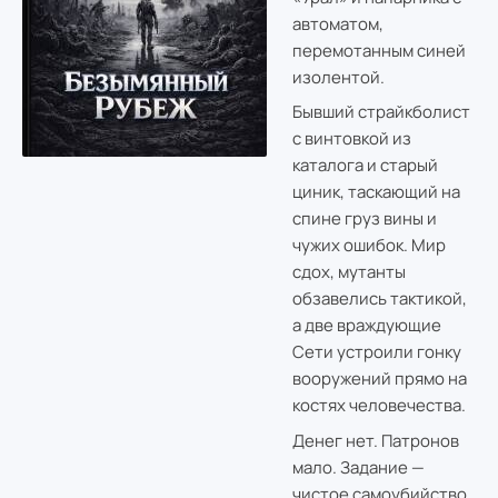
автоматом,
перемотанным синей
изолентой.
Бывший страйкболист
с винтовкой из
каталога и старый
циник, таскающий на
спине груз вины и
чужих ошибок. Мир
сдох, мутанты
обзавелись тактикой,
а две враждующие
Сети устроили гонку
вооружений прямо на
костях человечества.
Денег нет. Патронов
мало. Задание —
чистое самоубийство.