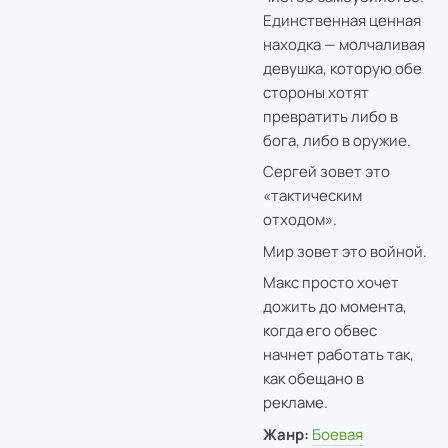
Единственная ценная
находка — молчаливая
девушка, которую обе
стороны хотят
превратить либо в
бога, либо в оружие.
Сергей зовет это
«тактическим
отходом».
Мир зовет это войной.
Макс просто хочет
дожить до момента,
когда его обвес
начнет работать так,
как обещано в
рекламе.
Жанр:
Боевая