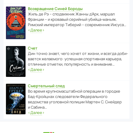
Возвращение Синей Бороды
Жиль де Рэ – спод­ви­жник Жанны д’Арк, маршал
Франции – и кровавый серийный убийца-маньяк.
Римский импе­ратор Тиберий – совре­менник Иисуса…
‹
Далее
›
Счет
Дин точно знает, чего хочет от жизни, и всегда доби­
ва­ется жела­е­мого: успе­шная спор­ти­вная карьера,
отли­чные отметки, попу­ля­р­ность и внимание…
‹
Далее
›
Смертельный след
Во время круп­но­мас­ш­та­бной операции в городке
Бад‑Крой­цнах следо­ва­тели Феде­раль­ного
ведомства уголо­вной полиции Мартен С. Снейдер
и Сабина…
‹
Далее
›