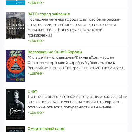
‹
Далее
›
ЗАТО: город забвения
После­дняя легенда города Шелково была расска­
зана, но в мире ещё много мест, хранящих свои
мрачные тайны. Новая группа иска­телей
приключений…
‹
Далее
›
Возвращение Синей Бороды
Жиль де Рэ – спод­ви­жник Жанны д’Арк, маршал
Франции – и кровавый серийный убийца-маньяк.
Римский импе­ратор Тиберий – совре­менник Иисуса…
‹
Далее
›
Счет
Дин точно знает, чего хочет от жизни, и всегда доби­
ва­ется жела­е­мого: успе­шная спор­ти­вная карьера,
отли­чные отметки, попу­ля­р­ность и внимание…
‹
Далее
›
Смертельный след