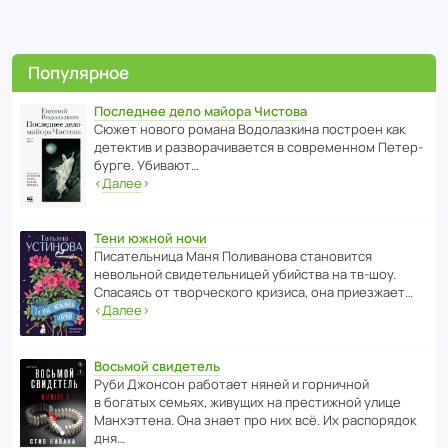
Популярное
Последнее дело майора Чистова
Сюжет нового романа Водо­ла­з­кина пост­роен как
дете­ктив и разво­ра­чи­ва­ется в совре­менном Пете­р­
бурге. Убивают…
‹
Далее
›
Тени южной ночи
Писа­тель­ница Маня Поли­ва­нова стано­вится
невольной свиде­тель­ницей убийства на тв-шоу.
Спасаясь от твор­че­с­кого кризиса, она приезжает…
‹
Далее
›
Восьмой свидетель
Руби Джонсон рабо­тает няней и горни­чной
в богатых семьях, живущих на прес­ти­жной улице
Манх­эт­тена. Она знает про них всё. Их распо­рядок
дня…