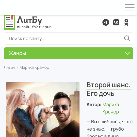
Жанры
ЛитБу
› Марика Крамор
Второй шанс.
Его дочь
Автор:
Марика
Крамор
— Вы ошиблись, я вас
не знаю, — грубо
бросаю в лицо