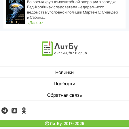
Во время круп­но­мас­ш­та­бной операции в городке
Бад‑Крой­цнах следо­ва­тели Феде­раль­ного
ведомства уголо­вной полиции Мартен С. Снейдер
и Сабина…
‹
Далее
›
Новинки
Подборки
Обратная связь
ⓒ ЛитБу, 2017–2026