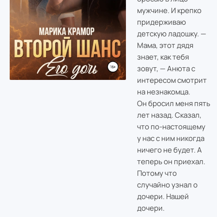
мужчине. И крепко
придерживаю
детскую ладошку. —
Мама, этот дядя
знает, как тебя
зовут, — Анюта с
интересом смотрит
на незнакомца.
Он бросил меня пять
лет назад. Сказал,
что по-настоящему
у нас с ним никогда
ничего не будет. А
теперь он приехал.
Потому что
случайно узнал о
дочери. Нашей
дочери.