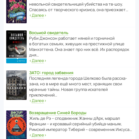
невольной свиде­тель­ницей убийства на тв-шоу.
Спасаясь от твор­че­с­кого кризиса, она приезжает…
‹
Далее
›
Восьмой свидетель
Руби Джонсон рабо­тает няней и горни­чной
в богатых семьях, живущих на прес­ти­жной улице
Манх­эт­тена. Она знает про них всё. Их распо­рядок
дня…
‹
Далее
›
ЗАТО: город забвения
После­дняя легенда города Шелково была расска­
зана, но в мире ещё много мест, хранящих свои
мрачные тайны. Новая группа иска­телей
приключений…
‹
Далее
›
Возвращение Синей Бороды
Жиль де Рэ – спод­ви­жник Жанны д’Арк, маршал
Франции – и кровавый серийный убийца-маньяк.
Римский импе­ратор Тиберий – совре­менник Иисуса…
‹
Далее
›