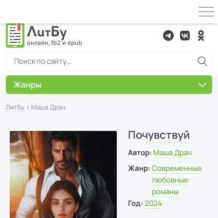
Жанры
ЛитБу
› Маша Драч
Почувствуй
Автор:
Маша Драч
Жанр:
Современные
любовные
романы
Год:
2024