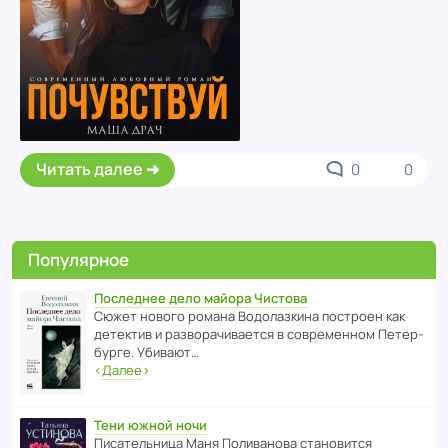
Читать далее
0
0
Популярное
Последнее дело майора Чистова
Сюжет нового романа Водо­ла­з­кина пост­роен как
дете­ктив и разво­ра­чи­ва­ется в совре­менном Пете­р­
бурге. Убивают…
‹
Далее
›
Тени южной ночи
Писа­тель­ница Маня Поли­ва­нова стано­вится