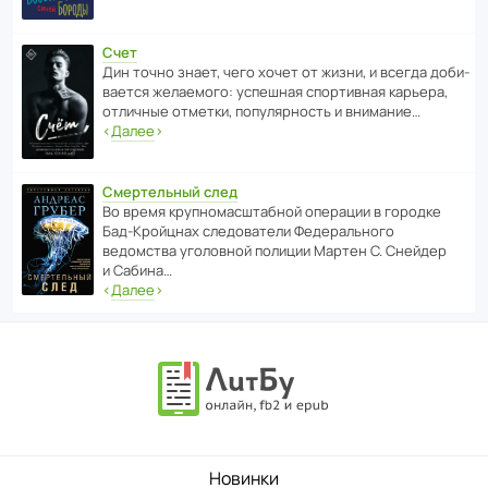
Счет
Дин точно знает, чего хочет от жизни, и всегда доби­
ва­ется жела­е­мого: успе­шная спор­ти­вная карьера,
отли­чные отметки, попу­ля­р­ность и внимание…
‹
Далее
›
Смертельный след
Во время круп­но­мас­ш­та­бной операции в городке
Бад‑Крой­цнах следо­ва­тели Феде­раль­ного
ведомства уголо­вной полиции Мартен С. Снейдер
и Сабина…
‹
Далее
›
Новинки