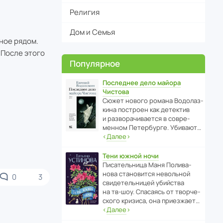
Религия
Дом и Семья
ное рядом.
 После этого
Популярное
Последнее дело майора
Чистова
Сюжет нового романа Водо­ла­з­
кина пост­роен как дете­ктив
и разво­ра­чи­ва­ется в совре­
менном Пете­р­бурге. Убивают…
‹
Далее
›
Тени южной ночи
Писа­тель­ница Маня Поли­ва­
нова стано­вится невольной
0
3
свиде­тель­ницей убийства
на тв-шоу. Спасаясь от твор­че­
с­кого кризиса, она приезжает…
‹
Далее
›