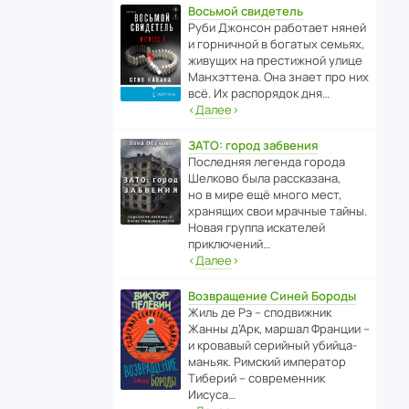
Восьмой свидетель
Руби Джонсон рабо­тает няней
и горни­чной в богатых семьях,
живущих на прес­ти­жной улице
Манх­эт­тена. Она знает про них
всё. Их распо­рядок дня…
‹
Далее
›
ЗАТО: город забвения
После­дняя легенда города
Шелково была расска­зана,
но в мире ещё много мест,
хранящих свои мрачные тайны.
Новая группа иска­телей
приключений…
‹
Далее
›
Возвращение Синей Бороды
Жиль де Рэ – спод­ви­жник
Жанны д’Арк, маршал Франции –
и кровавый серийный убийца-
маньяк. Римский импе­ратор
Тиберий – совре­менник
Иисуса…