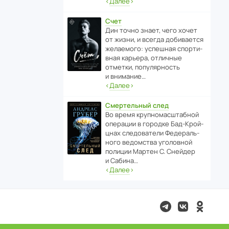
‹
Далее
›
Счет
Дин точно знает, чего хочет
от жизни, и всегда доби­ва­ется
жела­е­мого: успе­шная спор­ти­
вная карьера, отли­чные
отметки, попу­ля­р­ность
и внимание…
‹
Далее
›
Смертельный след
Во время круп­но­мас­ш­та­бной
операции в городке Бад‑Крой­
цнах следо­ва­тели Феде­раль­
ного ведомства уголо­вной
полиции Мартен С. Снейдер
и Сабина…
‹
Далее
›