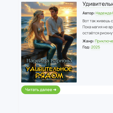
Удивитель
Автор:
Надежда 
Вот так живешь 
Пока магия не в
остаётся рискну
Жанр:
Приключ
Год:
2025
Читать далее