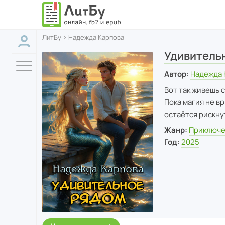
ЛитБу
› Надежда Карпова
Удивитель
Автор:
Надежда 
Вот так живешь 
Пока магия не в
остаётся рискну
Жанр:
Приключ
Год:
2025