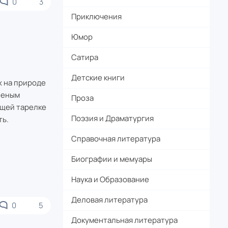
0
3
Приключения
Юмор
Сатира
Детские книги
х на природе
еленым
Проза
ющей тарелке
Поэзия и Драматургия
ть.
Справочная литература
Биографии и мемуары
Наука и Образование
Деловая литература
0
5
Документальная литература