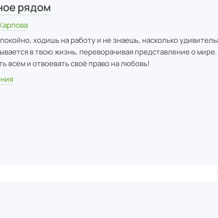
ное рядом
Карпова
спокойно, ходишь на работу и не знаешь, насколько удивитель
рывается в твою жизнь, переворачивая представление о мире.
ть всем и отвоевать своё право на любовь!
ения