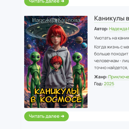
Читать далее
Каникулы 
Автор:
Надежда 
Умотать на каник
Когда жизнь с м
больше походит н
человечкам - ли
точно найдется,
Жанр:
Приключ
Год:
2025
Читать далее