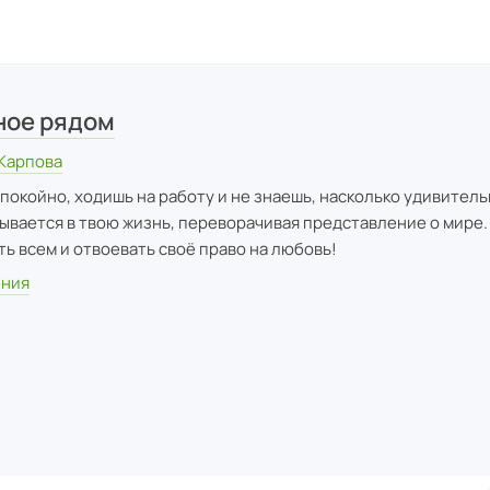
ное рядом
Карпова
спокойно, ходишь на работу и не знаешь, насколько удивитель
рывается в твою жизнь, переворачивая представление о мире.
ть всем и отвоевать своё право на любовь!
ения