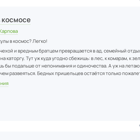
в космосе
Карпова
улы в космос? Легко!
ачехой и вредным братцем превращается в ад, семейный отды
а каторгу. Тут уж куда угодно сбежишь: в лес, к комарам, к з
шь бы подальше от непонимания и одиночества. А уж на лета
 чем развеяться. Бедных пришельцев остаётся только пожале
ения