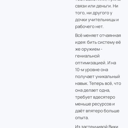
связи или деньги. Ни
того, ни другого у
дочки учительницы и
рабочего нет.
Всё меняет отчаянная
идея: бить систему её
же оружием -
гениальной
оптимизацией. И на
10-м уровне она
получает уникальный
навык. Теперь всё, что
она делает одна,
требует вдесятеро
меньше ресурсов и
даёт впятеро больше
опыта.
Из застенчивой Вики