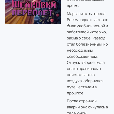
время.
Маргарита выгорела.
Восемнадцать лет она
была удобной женой и
заботливой матерью,
забыв о себе. Развод
стал болезненным, но
необходимым
освобождением.
Отпуск в Корее, куда
она отправилась в
поисках глотка
воздуха, обернулся
путешествием в
прошлое.
После странной
аварии она очнулась в
теле юной