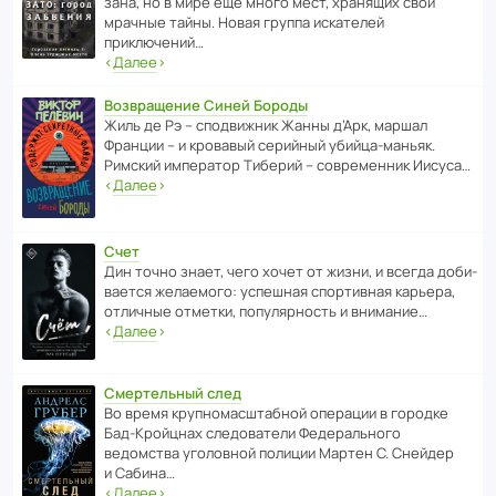
зана, но в мире ещё много мест, хранящих свои
мрачные тайны. Новая группа иска­телей
приключений…
‹
Далее
›
Возвращение Синей Бороды
Жиль де Рэ – спод­ви­жник Жанны д’Арк, маршал
Франции – и кровавый серийный убийца-маньяк.
Римский импе­ратор Тиберий – совре­менник Иисуса…
‹
Далее
›
Счет
Дин точно знает, чего хочет от жизни, и всегда доби­
ва­ется жела­е­мого: успе­шная спор­ти­вная карьера,
отли­чные отметки, попу­ля­р­ность и внимание…
‹
Далее
›
Смертельный след
Во время круп­но­мас­ш­та­бной операции в городке
Бад‑Крой­цнах следо­ва­тели Феде­раль­ного
ведомства уголо­вной полиции Мартен С. Снейдер
и Сабина…
‹
Далее
›