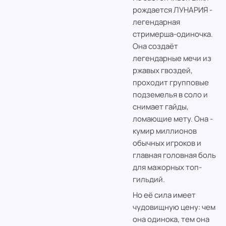
рождается ЛУНАРИЯ -
легендарная
стримерша-одиночка.
Она создаёт
легендарные мечи из
ржавых гвоздей,
проходит групповые
подземелья в соло и
снимает гайды,
ломающие мету. Она -
кумир миллионов
обычных игроков и
главная головная боль
для мажорных топ-
гильдий.
Но её сила имеет
чудовищную цену: чем
она одинока, тем она