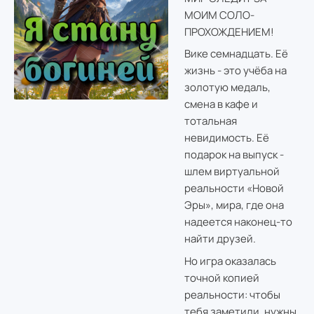
МОИМ СОЛО-
ПРОХОЖДЕНИЕМ!
Вике семнадцать. Её
жизнь - это учёба на
золотую медаль,
смена в кафе и
тотальная
невидимость. Её
подарок на выпуск -
шлем виртуальной
реальности «Новой
Эры», мира, где она
надеется наконец-то
найти друзей.
Но игра оказалась
точной копией
реальности: чтобы
тебя заметили, нужны