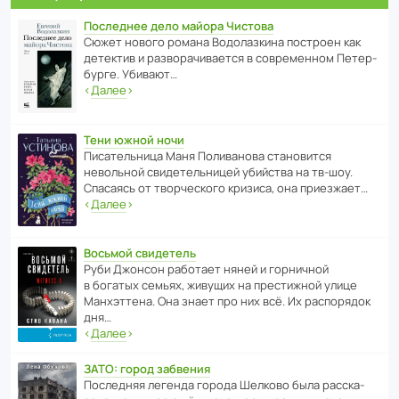
Последнее дело майора Чистова
Сюжет нового романа Водо­ла­з­кина пост­роен как
дете­ктив и разво­ра­чи­ва­ется в совре­менном Пете­р­
бурге. Убивают…
‹
Далее
›
Тени южной ночи
Писа­тель­ница Маня Поли­ва­нова стано­вится
невольной свиде­тель­ницей убийства на тв-шоу.
Спасаясь от твор­че­с­кого кризиса, она приезжает…
‹
Далее
›
Восьмой свидетель
Руби Джонсон рабо­тает няней и горни­чной
в богатых семьях, живущих на прес­ти­жной улице
Манх­эт­тена. Она знает про них всё. Их распо­рядок
дня…
‹
Далее
›
ЗАТО: город забвения
После­дняя легенда города Шелково была расска­