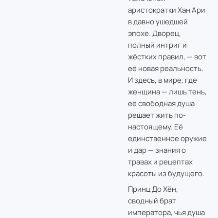
аристократки Хан Ари
в давно ушедшей
эпохе. Дворец,
полный интриг и
жёстких правил, — вот
её новая реальность.
И здесь, в мире, где
женщина — лишь тень,
её свободная душа
решает жить по-
настоящему. Её
единственное оружие
и дар — знания о
травах и рецептах
красоты из будущего.
Принц До Хён,
сводный брат
императора, чья душа