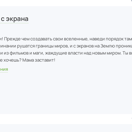
с экрана
и! Прежде чем создавать свои вселенные, наведи порядок там
клинании рушатся границы миров, и с экранов на Землю прони
и из фильмов и маги, жаждущие власти над новым миром. Ты в
Не хочешь? Мама заставит!
ения