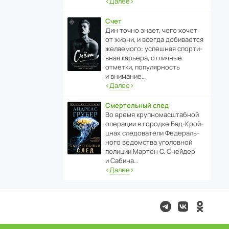
‹
Далее
›
Счет
Дин точно знает, чего хочет
от жизни, и всегда доби­ва­ется
жела­е­мого: успе­шная спор­ти­
вная карьера, отли­чные
отметки, попу­ля­р­ность
и внимание…
‹
Далее
›
Смертельный след
Во время круп­но­мас­ш­та­бной
операции в городке Бад‑Крой­
цнах следо­ва­тели Феде­раль­
ного ведомства уголо­вной
полиции Мартен С. Снейдер
и Сабина…
‹
Далее
›