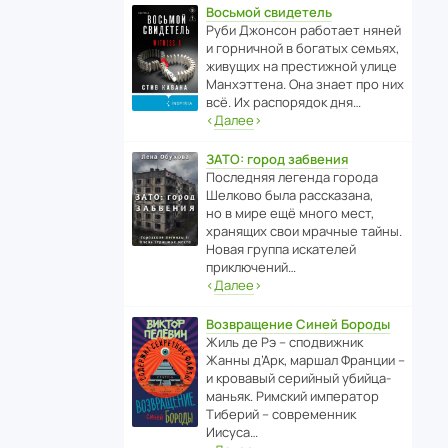
Восьмой свидетель
Руби Джонсон рабо­тает няней
и горни­чной в богатых семьях,
живущих на прес­ти­жной улице
Манх­эт­тена. Она знает про них
всё. Их распо­рядок дня…
‹
Далее
›
ЗАТО: город забвения
После­дняя легенда города
Шелково была расска­зана,
но в мире ещё много мест,
хранящих свои мрачные тайны.
Новая группа иска­телей
приключений…
‹
Далее
›
Возвращение Синей Бороды
Жиль де Рэ – спод­ви­жник
Жанны д’Арк, маршал Франции –
и кровавый серийный убийца-
маньяк. Римский импе­ратор
Тиберий – совре­менник
Иисуса…