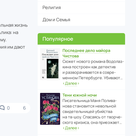
Религия
Дом и Семья
ельная жизнь
лика: на
Популярное
му.
ния им дают
Последнее дело майора
Чистова
Сюжет нового романа Водо­ла­з­
кина пост­роен как дете­ктив
и разво­ра­чи­ва­ется в совре­
менном Пете­р­бурге. Убивают…
‹
Далее
›
Тени южной ночи
Писа­тель­ница Маня Поли­ва­
нова стано­вится невольной
0
6
свиде­тель­ницей убийства
на тв-шоу. Спасаясь от твор­че­
с­кого кризиса, она приезжает…
‹
Далее
›