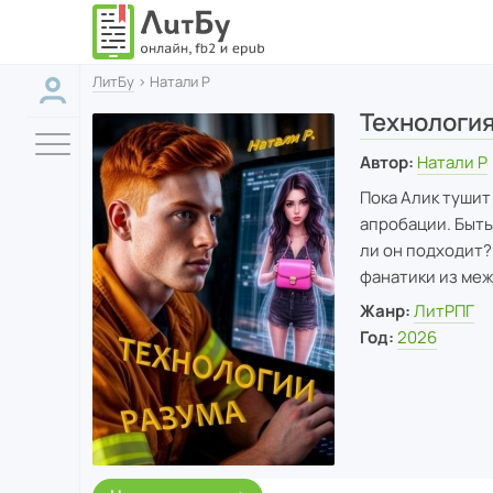
ЛитБу
› Натали Р
Технология
Автор:
Натали Р
Пока Алик тушит
апробации. Быть
ли он подходит?
фанатики из ме
Жанр:
ЛитРПГ
Год:
2026