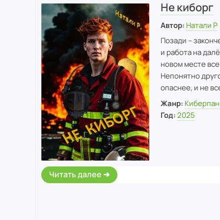
Не киборг
Автор:
Натали Р
Позади – законч
и работа на дал
новом месте все 
Непонятно другое
опаснее, и не в
Жанр:
Киберпан
Год:
2025
Читать далее