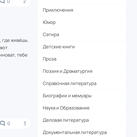
0
2
Приключения
Юмор
Сатира
, где живёшь.
Детские книги
кают
иноват, тебе
Проза
Поэзия и Драматургия
Справочная литература
Биографии и мемуары
Наука и Образование
Деловая литература
0
3
Документальная литература