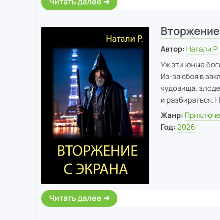
Читать далее
Вторжение 
Автор:
Натали Р
Уж эти юные бог
Из-за сбоя в за
чудовища, злоде
и разбираться. 
Жанр:
Приключ
Год:
2026
Читать далее